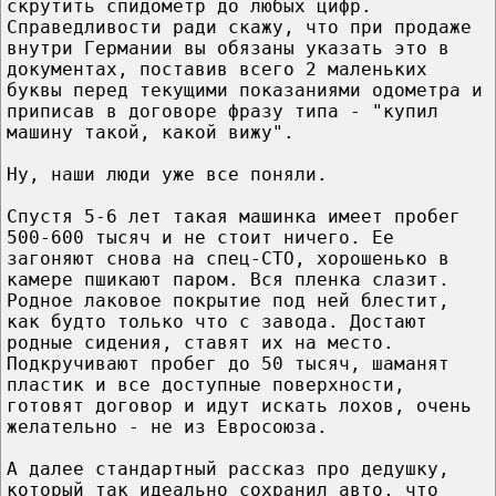
скрутить спидометр до любых цифр.
Справедливости ради скажу, что при продаже
внутри Германии вы обязаны указать это в
документах, поставив всего 2 маленьких
буквы перед текущими показаниями одометра и
приписав в договоре фразу типа - "купил
машину такой, какой вижу".
Ну, наши люди уже все поняли.
Спустя 5-6 лет такая машинка имеет пробег
500-600 тысяч и не стоит ничего. Ее
загоняют снова на спец-СТО, хорошенько в
камере пшикают паром. Вся пленка слазит.
Родное лаковое покрытие под ней блестит,
как будто только что с завода. Достают
родные сидения, ставят их на место.
Подкручивают пробег до 50 тысяч, шаманят
пластик и все доступные поверхности,
готовят договор и идут искать лохов, очень
желательно - не из Евросоюза.
А далее стандартный рассказ про дедушку,
который так идеально сохранил авто, что