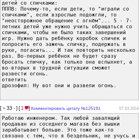
детей со спичками:
ПППВ: Почему-то, если дети, то "играли со
спичками", если взрослые подожгли, то
"неосторожное обращение с огнём"... 5 - 7-
летних детей уже нужно учить обращаться со
спичками, чтобы не было таких завершений
игр. Нужно дать ребёнку коробок спичек и
попросить его зажечь спичку, подержать в
руке, погасить... И так повторить несколько
раз. Во-первых ребёнок не будет сразу
бросать спичку, как только она вспыхнет, а
во-вторых в трудной ситуации сможет
развести огонь.
ответить
дрозофил: Ну вот они и развели огонь.
[
+
33
-
] [
1
]
Комментировать цитату №125191
07.03.2016
Работаю инженером. Так любой завалящий
продаван из соседнего магаза без вышки
зарабатывает больше. Это тоже как-то
связано с тем, что я бездельник, не учусь и