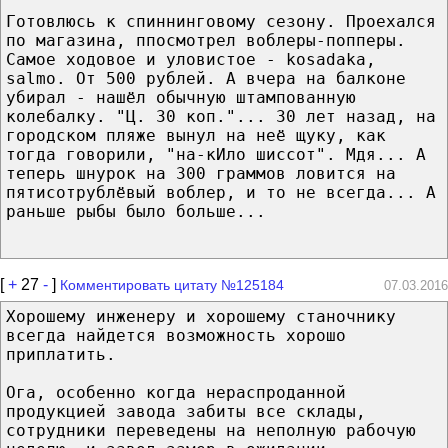
Готовлюсь к спиннинговому сезону. Проехался
по магазина, ппосмотрел воблеры-попперы.
Самое ходовое и уловистое - kosadaka,
salmo. От 500 рублей. А вчера на балконе
убирал - нашёл обычную штампованную
колебалку. "Ц. 30 коп."... 30 лет назад, на
городском пляже вынул на неё щуку, как
тогда говорили, "на-кИло шиссот". Мдя... А
теперь шнурок на 300 граммов ловится на
пятисотрублёвый воблер, и то не всегда... А
раньше рыбы было больше...
[
+
27
-
]
Комментировать цитату №125184
07.03.2016
Хорошему инженеру и хорошему станочнику
всегда найдется возможность хорошо
приплатить.
Ога, особенно когда нераспроданной
продукцией завода забиты все склады,
сотрудники переведены на неполную рабочую