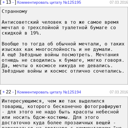
[
+
13
-
]
Комментировать цитату №125195
07.03.2016
Странному
Антисоветский человек в то же самое время
мечтал о трехслойной туалетной бумаге со
скидкой в 19%.
Вообще то тогда об обычной мечтали, о таких
изысках как многослойность и не думали.
А ещё Звёздные войны посмотреть. Мечтания
отнюдь не сводились к бумаге, мягко говоря.
Да, мечты о космосе никуда не девались.
Звёздные войны и космос отлично сочетались.
[
+
22
-
]
Комментировать цитату №125194
07.03.2016
Интересующимся, чем же так выделился
товарищ, которого бесконечно фотографируют
- для этого не надо быть красоты небесной
или носить бдсм-костюмы. Для этого
достаточно куда более прозаичных вещей -