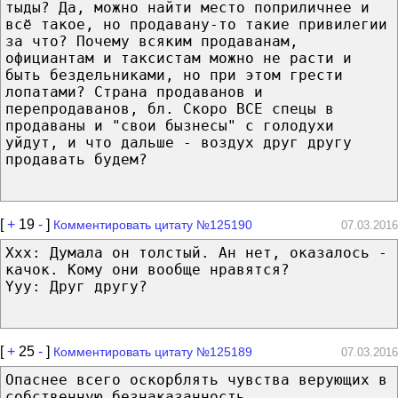
тыды? Да, можно найти место поприличнее и
всё такое, но продавану-то такие привилегии
за что? Почему всяким продаванам,
официантам и таксистам можно не расти и
быть бездельниками, но при этом грести
лопатами? Страна продаванов и
перепродаванов, бл. Скоро ВСЕ спецы в
продаваны и "свои бызнесы" с голодухи
уйдут, и что дальше - воздух друг другу
продавать будем?
[
+
19
-
]
Комментировать цитату №125190
07.03.2016
Xxx: Думала он толстый. Ан нет, оказалось -
качок. Кому они вообще нравятся?
Yyy: Друг другу?
[
+
25
-
]
Комментировать цитату №125189
07.03.2016
Опаснее всего оскорблять чувства верующих в
собственную безнаказанность.