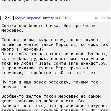
[
+
38
-
]
Комментировать цитату №125188
07.03.2016
Сказка про белого бычка. Или про белый
Мерседес.
Слышали ли вы, куда потом, после службы,
деваются желтые такси Мерседес, которых так
много в Германии?
Ответ вобще-то не пахнет новизной. Но опыт,
сын ошибок трудных, шепчет нам, что многие
таки не любят читать сайты типа анекдот.ру,
а предпочитают купить Мерс прямо из
Германии, с пробегом в 50 тыщ за 5 лет.
Ну так я еще разок расскажу, почему так
получается.
Вообще-то желтое такси Мерседес на самом
деле - абсолютно любого цвета. Все
начинается с того, что организация покупает
такие машины со скидкой порядка 25-30%, как