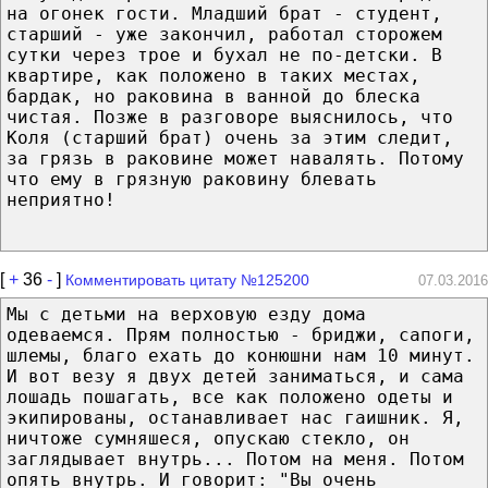
на огонек гости. Младший брат - студент,
старший - уже закончил, работал сторожем
сутки через трое и бухал не по-детски. В
квартире, как положено в таких местах,
бардак, но раковина в ванной до блеска
чистая. Позже в разговоре выяснилось, что
Коля (старший брат) очень за этим следит,
за грязь в раковине может навалять. Потому
что ему в грязную раковину блевать
неприятно!
[
+
36
-
]
Комментировать цитату №125200
07.03.2016
Мы с детьми на верховую езду дома
одеваемся. Прям полностью - бриджи, сапоги,
шлемы, благо ехать до конюшни нам 10 минут.
И вот везу я двух детей заниматься, и сама
лошадь пошагать, все как положено одеты и
экипированы, останавливает нас гаишник. Я,
ничтоже сумняшеся, опускаю стекло, он
заглядывает внутрь... Потом на меня. Потом
опять внутрь. И говорит: "Вы очень