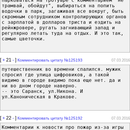
парковаться на тротуаре с комментарием "не
трамвай, обойдут", выбираться на попить
водочки в парк, загаживая все вокруг, быть
скромным сотрудником контролирующих органов
с зарплатой в долларов триста и ездить на
рейнжровере, ругать загнивающий запад и
регулярно летать туда на отдых. И это так,
самые цветочки.
[
+
21
-
]
Комментировать цитату №125193
07.03.2016
путешественник во времени спалился. мужик
спросил где улица цифровиков, а такой
видимо в городе видимо пока еще нет. да и
ни во дном городе наверно.
-- это Саранск, ул.Никона. И
ул.Каноническая в Кракове.
[
+
22
-
]
Комментировать цитату №125192
07.03.2016
Комментарии к новости про пожар из-за игры