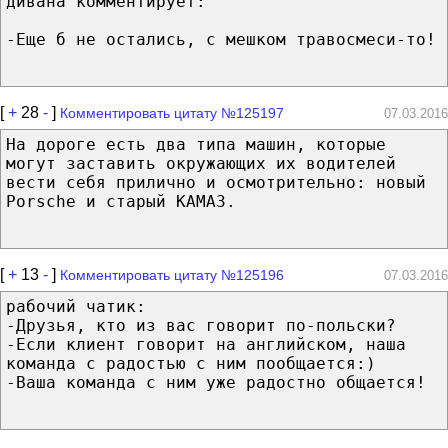
дивана комментирует:
-Еще б не остались, с мешком травосмеси-то!
[
+
28
-
]
Комментировать цитату №125197
07.03.2016
На дороге есть два типа машин, которые
могут заставить окружающих их водителей
вести себя прилично и осмотрительно: новый
Porsche и старый КАМАЗ.
[
+
13
-
]
Комментировать цитату №125196
07.03.2016
рабочий чатик:
-Друзья, кто из вас говорит по-польски?
-Если клиент говорит на английском, наша
команда с радостью с ним пообщается:)
-Ваша команда с ним уже радостно общается!