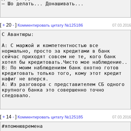
— Шо делать... Донашивать...
[
+
20
-
]
Комментировать цитату №125186
07.03.2016
С Авантюры:
A: С маржой и компетентностью все
нормально, просто за кредитами в банк
сейчас приходят совсем не те, кого банк
хотел бы кредитовать.Чисто мое наблюдение..
B: По моим наблюдениям банк охотно готов
кредитовать только того, кому этот кредит
нафиг не вперся.
A: Из разговора с представителем СБ одного
крупного банка это совершенно точно
следовало.
[
+
14
-
]
Комментировать цитату №125185
07.03.2016
#япомнювремена