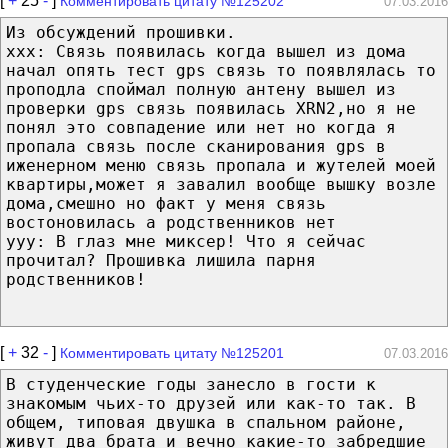
[
+
25
-
]
Комментировать цитату №125202
07.03.2016
Из обсуждений прошивки.
xxx: Связь появилась когда вышел из дома
начал опять тест gps связь то появлялась то
проподла споймал полную антену вышел из
проверки gps связь появилась XRN2,но я не
понял это совпадение или нет но когда я
пропала связь после сканирования gps в
иженерном меню связь пропала и жутелей моей
квартиры,может я завалил вообще вышку возле
дома,смешно но факт у меня связь
востоновилась а родственников нет
yyy: В глаз мне миксер! Что я сейчас
прочитал? Прошивка лишила парня
родственников!
[
+
32
-
]
Комментировать цитату №125201
07.03.2016
В студенческие годы занесло в гости к
знакомым чьих-то друзей или как-то так. В
общем, типовая двушка в спальном районе,
живут два брата и вечно какие-то забредшие