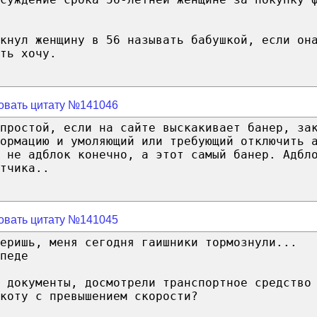
кнул женщину в 56 называть бабушкой, если он
ть хочу.
овать цитату №141046
простой, если на сайте выскакивает банер, за
ормацию и умоляющий или требующий отключить 
 не адблок конечно, а этот самый банер. Адбл
тчика..
овать цитату №141045
еришь, меня сегодня гаишники тормознули...
педе
 документы, досмотрели транспортное средство
коту с превышением скорости?