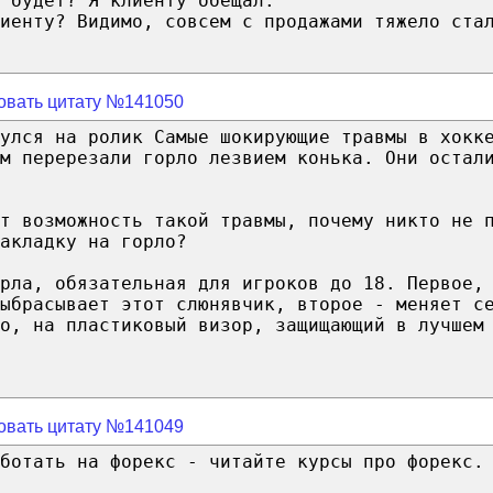
 будет? Я клиенту обещал.
иенту? Видимо, совсем с продажами тяжело ста
овать цитату №141050
улся на ролик Самые шокирующие травмы в хокк
м перерезали горло лезвием конька. Они остал
т возможность такой травмы, почему никто не 
акладку на горло?
рла, обязательная для игроков до 18. Первое,
ыбрасывает этот слюнявчик, второе - меняет с
о, на пластиковый визор, защищающий в лучшем
овать цитату №141049
ботать на форекс - читайте курсы про форекс.