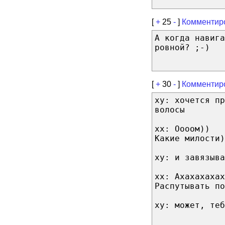
[
+
25
-
]
Комментир
А когда навига
ровной? ;-)
[
+
30
-
]
Комментир
xy: хочется пр
волосы
xx: Оооом))
Какие милости)
xy: и завязыва
xx: Ахахахахах
Распутывать по
xy: может, теб