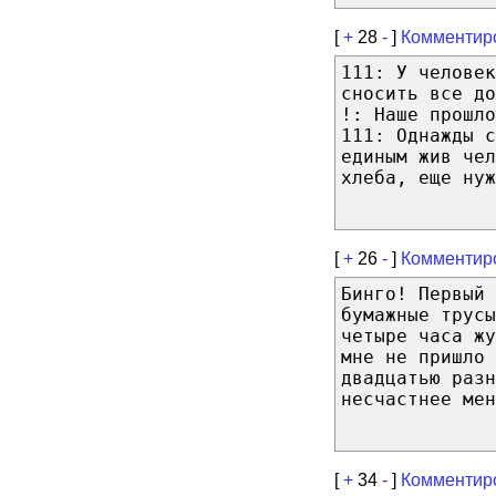
[
+
28
-
]
Комментир
111: У человек
сносить все до
!: Наше прошло
111: Однажды с
единым жив че
хлеба, еще нуж
[
+
26
-
]
Комментир
Бинго! Первый 
бумажные трусы
четыре часа жу
мне не пришло 
двадцатью разн
несчастнее мен
[
+
34
-
]
Комментир