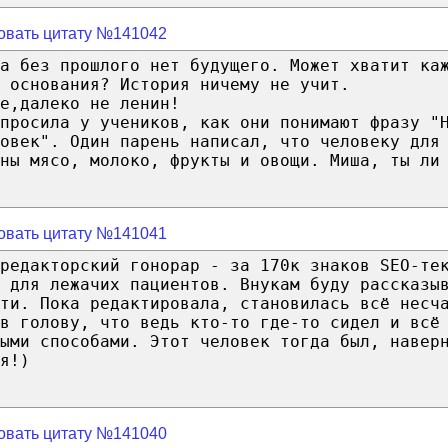
овать цитату №141042
а без прошлого нет будущего. Может хватит ка
 основания? История ничему не учит.
е,далеко не ленин!
просила у учеников, как они понимают фразу "
ловек". Один парень написал, что человеку для
ны мясо, молоко, фрукты и овощи. Миша, ты ли
овать цитату №141041
редакторский гонорар - за 170к знаков SEO-те
 для лежачих пациентов. Внукам буду рассказы
ти. Пока редактировала, становилась всё несч
в голову, что ведь кто-то где-то сидел и всё
ыми способами. Этот человек тогда был, навер
я!)
овать цитату №141040