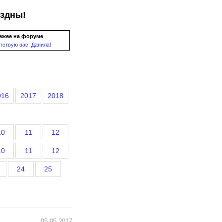
ездны!
ежее на форуме
тствую вас, Данила!
016
2017
2018
10
11
12
10
11
12
24
25
05.05.2017