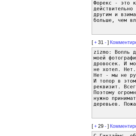
Форекс - это к
действительно 
другим и взима
больше, чем вл
[
+
31
-
]
Комментир
zizmo: Вопль д
моей фотограф
дровосек. И мо
не хотел. Нет.
Нет - мы не ру
И топор в этом
реквизит. Всег
Поэтому огромн
нужно принимат
деревьев. Пожа
[
+
29
-
]
Комментир
С Гиктаймс, об