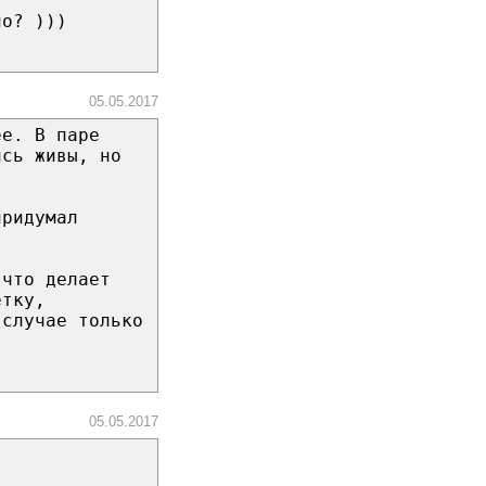
ло? )))
05.05.2017
ее. В паре
ись живы, но
придумал
 что делает
етку,
 случае только
05.05.2017