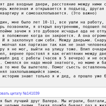
ят две входные двери, расстояние между ними 
ерь железная и открывается в подъезд, другая
 квартиру и самозахлопывается. (Это важно)
дин, мне было лет 10-11, все ушли на работу,
рь позвонили, я открыл внутреннюю, подошел п
 пойми зачем я это дубовое исчадье ада не отп
л в положение когда он закроется. А она огром
 И я захлопнул сам себя. Между дверьми. Снар
 молчал как партизан так как не знал человек
ру я не мог, выйти на улицу тоже. Влип очкар
ел, вернее простоял я как египтянин между дв
ишёл дед с работы (часов в 5 вечера) и не ос
а. Смеялся он надо мной знатного, но маме и б
а то мне бы вылетело. Помог съесть оставленн
нял захлопывающийся замок.
 историю знают только я и дед, а прошло уже 
овать цитату №141039
я был лучший друг Валера. Мы играли, болтали
к целыми днями. Такая дружба бывает раз в жи