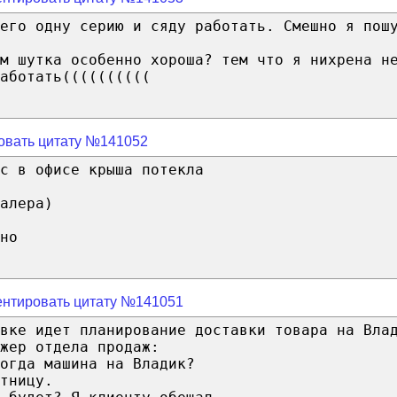
его одну серию и сяду работать. Смешно я пош
ем шутка особенно хороша? тем что я нихрена н
аботать((((((((((
овать цитату №141052
с в офисе крыша потекла
алера)
но
нтировать цитату №141051
авке идет планирование доставки товара на Вла
жер отдела продаж:
огда машина на Владик?
тницу.