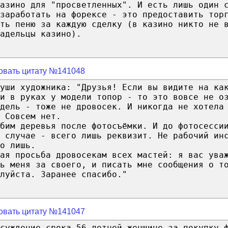
азино для "просветленных". И есть лишь один 
заработать на форексе - это предоставить тор
ть пеню за каждую сделку (в казино никто не 
адельцы казино).
овать цитату №141048
уши художника: "Друзья! Если вы видите на ка
ии в руках у модели топор - то это вовсе не о
дель - тоже не дровосек. И никогда не хотела
 Совсем нет.
бим деревья после фотосъёмки. И до фотосесси
 случае - всего лишь реквизит. Не рабочий ин
о лишь.
ая просьба дровосекам всех мастей: я вас ува
ь меня за своего, и писать мне сообщения о т
луйста. Заранее спасибо."
овать цитату №141047
суждение срока 56-летней женщине за покупку 