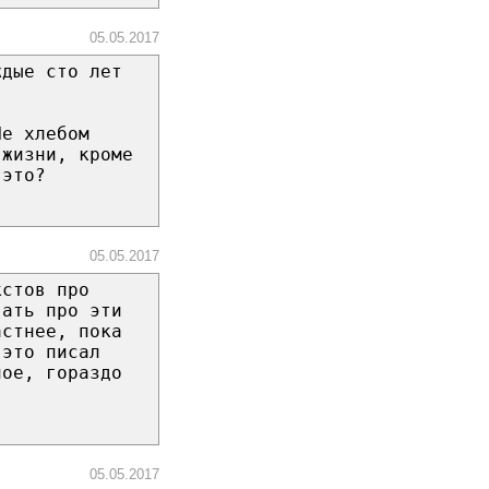
05.05.2017
ждые сто лет
Не хлебом
 жизни, кроме
 это?
05.05.2017
кстов про
вать про эти
астнее, пока
 это писал
ное, гораздо
05.05.2017