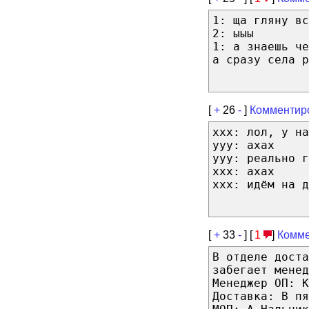
1: ща гляну вс
2: ыыы
1: а знаешь ч
а сразу села р
[
+
26
-
]
Комментир
xxx: лол, у на
yyy: ахах
yyy: реально г
xxx: ахах
xxx: идём на д
[
+
33
-
] [
1
]
Комме
В отделе дост
забегает менед
Менеджер ОП: К
Доставка: В пя