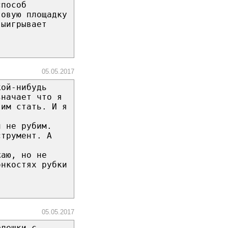
способ
говую площадку
выигрывает
05.05.2017
кой-нибудь
значает что я
 им стать. И я
и не рубим.
струмент. А
жаю, но не
онкостях рубки
05.05.2017
флешки с