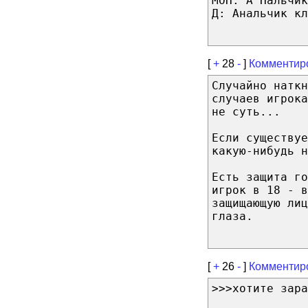
МОП: А Нальчик
Д: Анальчик кл
[
+
28
-
]
Комментир
Случайно наткн
случаев игрока
не суть...
Если существуе
какую-нибудь н
Есть защита го
игрок в 18 - в
защищающую лиц
глаза.
[
+
26
-
]
Комментир
>>>хотите зара