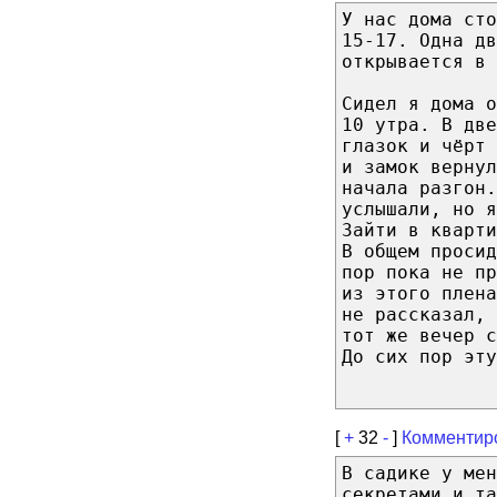
У нас дома сто
15-17. Одна дв
открывается в
Сидел я дома о
10 утра. В две
глазок и чёрт
и замок верну
начала разгон.
услышали, но я
Зайти в кварти
В общем просид
пор пока не пр
из этого плен
не рассказал, 
тот же вечер с
До сих пор эту
[
+
32
-
]
Комментир
В садике у мен
секретами и та