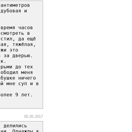
сантиметров
 дубовая и
 время часов
осмотреть в
устил, да ещё
ная, тяжёлая,
ужи это
а за дверью.
ик.
ерьми до тех
вободил меня
абушке ничего
ый мне суп и в
более 9 лет.
05.05.2017
, делились
зни. Однажды я