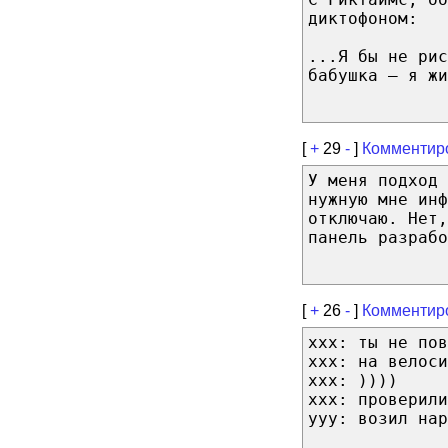
диктофоном:
...Я бы не рис
бабушка — я жи
[
+
29
-
]
Комментир
У меня подход 
нужную мне инф
отключаю. Нет,
панель разрабо
[
+
26
-
]
Комментир
xxx: ты не пов
xxx: на велоси
xxx: ))))
xxx: проверили
yyy: возил нар