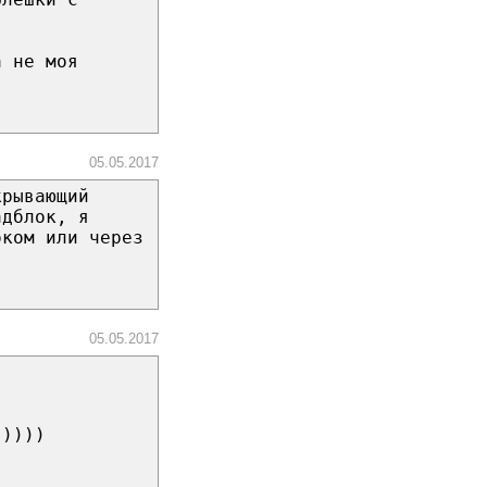
а не моя
05.05.2017
крывающий
адблок, я
оком или через
05.05.2017
 ))))