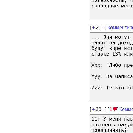
поверхность, ч
свободные мест
[
+
21
-
]
Комментир
... Они могут 
налог на доход
будут зарегист
ставке 13% или
Xxx: "Либо пр
Yyy: За написа
Zzz: Те кто к
[
+
30
-
] [
1
]
Комме
11: У меня нав
посылать нахуй
предпринять?