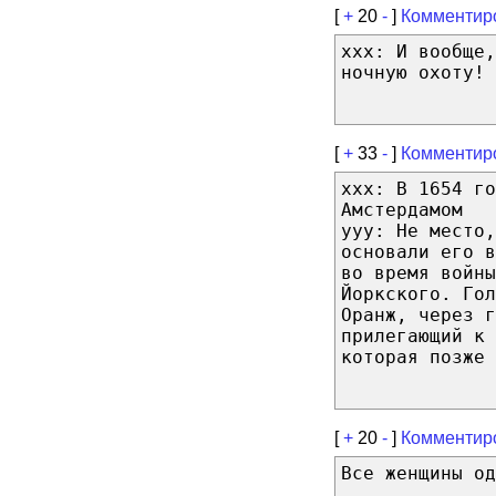
[
+
20
-
]
Комментир
ххх: И вообще,
ночную охоту!
[
+
33
-
]
Комментир
ххх: В 1654 г
Амстердамом
ууу: Не место,
основали его в
во время войны
Йоркского. Гол
Оранж, через г
прилегающий к 
которая позже 
[
+
20
-
]
Комментир
Все женщины од