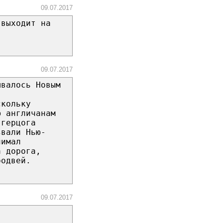
09.07.2017
 выходит на
09.07.2017
ывалось Новым
скольку
ю англичанам
 герцога
звали Нью-
нимал
а дорога,
родвей.
09.07.2017
.