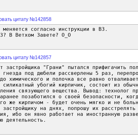
овать цитату №142858
 меняется согласно инструкции в В3.
3? В Ветхом Завете? О_O
овать цитату №142857
т застройщика "Грани" пытался прифигачить по
 гнезда под дюбели рассверлены 5 раз, перепр
 до химического и полочка все равно отваливае
 силикатный убогий кирпичик, состоит из обыч
ления связующего вещества. Вывод: технолог п
заранее позаботился о своей безопасности, ког
го же кирпичом - будет очень мягко и не боль
ю застройщику на днях, попрошу их расстрелять
ия, ибо он явно работает на иностранную разв
ю деятельность.