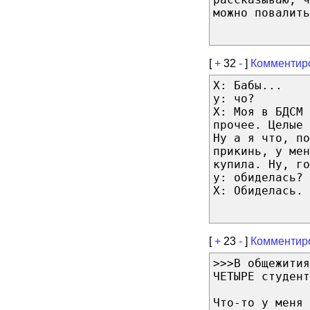
можно повалить
[
+
32
-
]
Комментир
Х: Бабы...
у: чо?
Х: Моя в БДСМ 
прочее. Целые
Ну а я что, п
прикинь, у ме
купила. Ну, го
у: обиделась?
Х: Обиделась.
[
+
23
-
]
Комментир
>>>В общежития
ЧЕТЫРЕ студент
Что-то у меня 