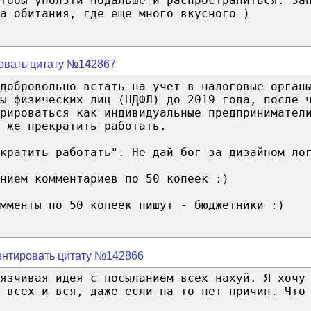
тобы уползти подальше и распространиться. За
а обитания, где еще много вкусного )
овать цитату №142867
добровольно встать на учет в налоговые орган
ы физических лиц (НДФЛ) до 2019 года, после 
рироваться как индивидуальные предпринимател
 же прекратить работать.
екратить работать". Не дай бог за дизайном ло
нием комментариев по 50 копеек :)
омменты по 50 копеек пишут - бюджетники :)
нтировать цитату №142866
язчивая идея с посыланием всех нахуй. Я хочу
 всех и вся, даже если на то нет причин. Что