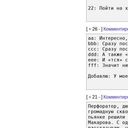
22: Пойти на х
[
+
26
-
]
Комментир
aa: Интересно,
bbb: Сразу пос
ccc: Сразу пос
ddd: А также «
eee: И «тся» с
fff: Значит ни
Добавлю: У мое
[
+
21
-
]
Комментир
Перфоратор, дю
громадную скво
пьянке решили 
Макарова. С од
рассказываю, ч