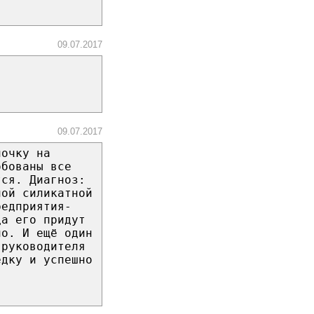
09.07.2017
09.07.2017
лочку на
обованы все
тся. Диагноз:
ной силикатной
редприятия-
да его придут
но. И ещё один
 руководителя
едку и успешно