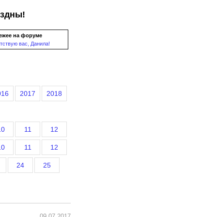
ездны!
ежее на форуме
тствую вас, Данила!
016
2017
2018
10
11
12
10
11
12
24
25
09.07.2017