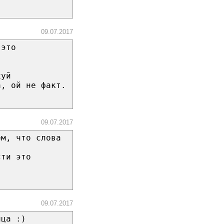
09.07.2017
 это
хуй
а, ой не факт.
09.07.2017
ём, что слова
сти это
09.07.2017
ица :)