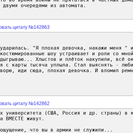
 двумя очередями из автомата.
овать цитату №142863
ударилась. "Я плохая девочка, накажи меня " 
 костюмированные шоу устраивает и роли со мно
одыгрываю... Хлыстов и плёток накупили, всё о
ня с карты тысяча уплыла. Стал выяснять - люб
ворю, иди сюда, плохая девочка. И вломил рем
овать цитату №142862
х университета (США, Россия и др. страны) в 
а ВМЕСТЕ живут.
ощущение, что вы в армии не служили...