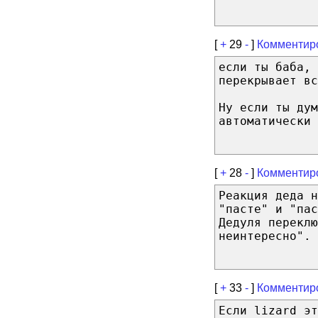
[
+
29
-
]
Комментир
если ты баба, 
перекрывает вс
Ну если ты дум
автоматически 
[
+
28
-
]
Комментир
Реакция деда 
"пасте" и "пас
Дедуля переклю
неинтересно". 
[
+
33
-
]
Комментир
Если lizard эт