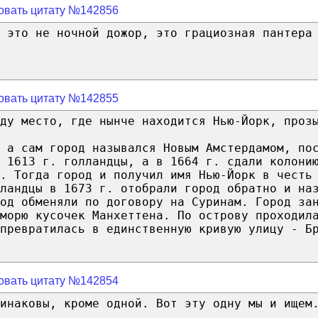
овать цитату №142856
 это не ночной дожор, это грациозная пантера
овать цитату №142855
оду место, где нынче находится Нью-Йорк, проз
 а сам город назывался Новым Амстердамом, по
 1613 г. голландцы, а в 1664 г. сдали колони
. Тогда город и получил имя Нью-Йорк в честь
ландцы в 1673 г. отобрали город обратно и на
од обменяли по договору на Суринам. Город за
морю кусочек Манхеттена. По острову проходил
превратилась в единственную кривую улицу - Б
овать цитату №142854
инаковы, кроме одной. Вот эту одну мы и ищем