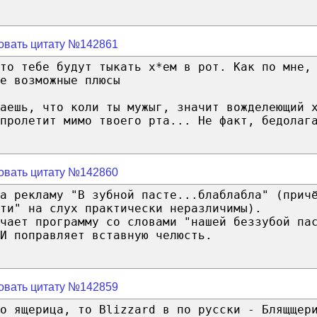
овать цитату №142861
то тебе будут тыкать х*ем в рот. Как по мне,
е возможные плюсы
аешь, что коли ты мужыг, значит вожделеющий 
пролетит мимо твоего рта... Не факт, бедолаг
овать цитату №142860
на рекламу "В зубной пасте...блаблабла" (прич
ти" на слух практически неразличимы).
чает программу со словами "нашей беззубой па
И поправляет вставную челюсть.
овать цитату №142859
о ящерица, то Blizzard в по русски - Блящщер