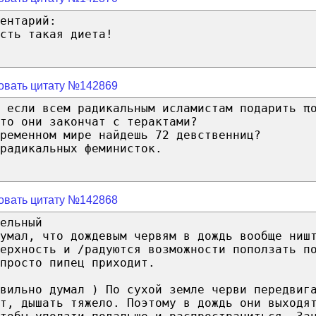
ентарий:
сть такая диета!
овать цитату №142869
 если всем радикальным исламистам подарить π
то они закончат c терактами?
ременном мире найдешь 72 девственниц?
радикальных феминисток.
овать цитату №142868
ельный
умал, что дождевым червям в дождь вообще ниш
ерхность и /радуются возможности поползать п
просто пипец приходит.
вильно думал ) По сухой земле черви передвиг
т, дышать тяжело. Поэтому в дождь они выходя