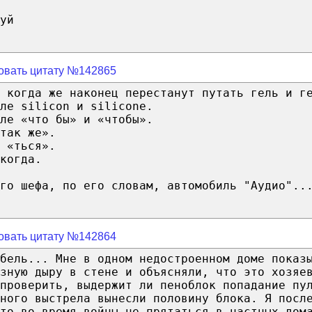
уй
овать цитату №142865
 когда же наконец перестанут путать гель и г
ле silicon и silicone.
ле «что бы» и «чтобы».
так же».
 «ться».
когда.
го шефа, по его словам, автомобиль "Аудио"..
овать цитату №142864
бель... Мне в одном недостроенном доме показ
зную дыру в стене и объясняли, что это хозяе
проверить, выдержит ли пеноблок попадание пу
ного выстрела вынесли половину блока. Я посл
то во время войны не прятаться в частных дом