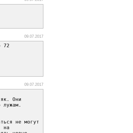
09.07.2017
ο 72
09.07.2017
тяк. Они
о лужам.
аться не могут
т на