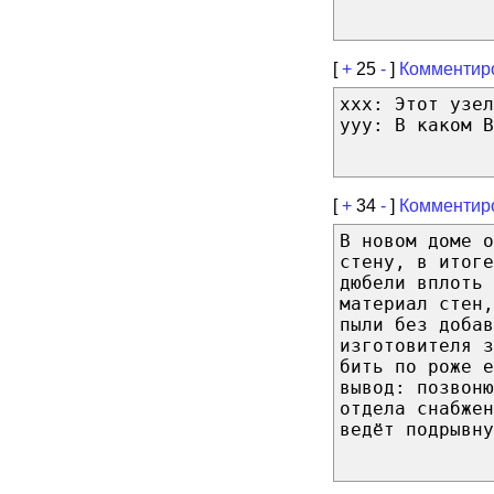
[
+
25
-
]
Комментир
xxx: Этот узел
yyy: В каком В
[
+
34
-
]
Комментир
В новом доме о
стену, в итоге
дюбели вплоть
материал стен,
пыли без добав
изготовителя 
бить по роже е
вывод: позвон
отдела снабжен
ведёт подрывну