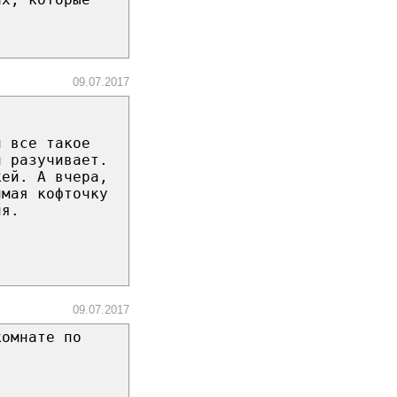
09.07.2017
и все такое
й разучивает.
кей. А вчера,
имая кофточку
ня.
09.07.2017
комнате по