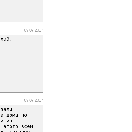
09.07.2017
елий.
.
09.07.2017
ывали
ва дома по
ли из
е этого всем
ах, которые