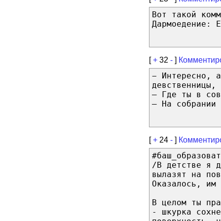
Вот такой комм
Дармоедение: Е
[
+
32
-
]
Комментир
− Интересно, а
девственницы, 
– Γде ты в сов
– Ηa собрании 
[
+
24
-
]
Комментир
#баш_образоват
/В детстве я д
вылазят на пов
Оказалось, им 
В целом ты пра
- шкурка сохне