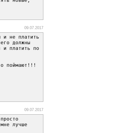
нять новые,
09.07.2017
ы и не платить
чего должны
и и платить по
го поймают!!!
09.07.2017
 просто
 мне лучше