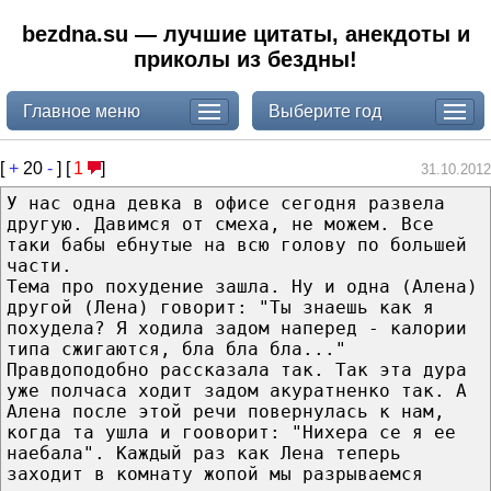
bezdna.su — лучшие цитаты, анекдоты и
приколы из бездны!
Главное меню
Выберите год
[
+
20
-
] [
1
]
31.10.2012
У нас одна девка в офисе сегодня развела
другую. Давимся от смеха, не можем. Все
таки бабы ебнутые на всю голову по большей
части.
Тема про похудение зашла. Ну и одна (Алена)
другой (Лена) говорит: "Ты знаешь как я
похудела? Я ходила задом наперед - калории
типа сжигаются, бла бла бла..."
Правдоподобно рассказала так. Так эта дура
уже полчаса ходит задом акуратненко так. А
Алена после этой речи повернулась к нам,
когда та ушла и гооворит: "Нихера се я ее
наебала". Каждый раз как Лена теперь
заходит в комнату жопой мы разрываемся