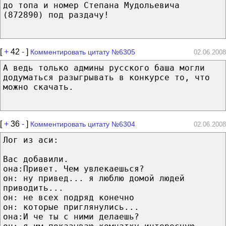
до топа и номер Степана Мудольевича
(872890) под раздачу!
[
+
42
-
]
Комментировать цитату №6305
02.06.2008
А ведь только админы русского баша могли
додуматься разыгрывать в конкурсе то, что
можно скачать.
[
+
36
-
]
Комментировать цитату №6304
02.06.2008
Лог из аси:
Вас добавили.
она:Привет. Чем увлекаешься?
он: ну привед... я люблю домой людей
приводить...
он: не всех подряд конечно
он: которые приглянулись...
она:И че ты с ними делаешь?