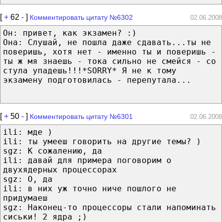
[
+
62
-
]
Комментировать цитату №6302
02.06.2008
Он: привет, как экзамен? :)
Она: Слушай, не пошла даже сдавать...ты не
поверишь, хотя нет - именно ты и поверишь -
ты ж мя знаешь - тока сильно не смейся - со
стула упадешь!!!*SORRY* Я не к тому
экзамену подготовилась - перепутала...
[
+
50
-
]
Комментировать цитату №6301
02.06.2008
ili: мде )
ili: ты умееш говорить на другие темы? )
sgz: К сожалению, да
ili: давай для примера поговорим о
двухядерных процессорах
sgz: О, да
ili: в них уж точно ниче пошлого не
придумаеш
sgz: Наконец-то процессоры стали напоминать
сиськи! 2 ядра ;)