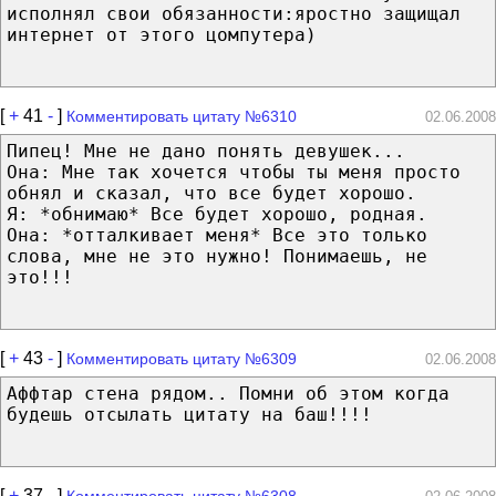
исполнял свои обязанности:яростно защищал
интернет от этого цомпутера)
[
+
41
-
]
Комментировать цитату №6310
02.06.2008
Пипец! Мне не дано понять девушек...
Она: Мне так хочется чтобы ты меня просто
обнял и сказал, что все будет хорошо.
Я: *обнимаю* Все будет хорошо, родная.
Она: *отталкивает меня* Все это только
слова, мне не это нужно! Понимаешь, не
это!!!
[
+
43
-
]
Комментировать цитату №6309
02.06.2008
Аффтар стена рядом.. Помни об этом когда
будешь отсылать цитату на баш!!!!
[
+
37
-
]
Комментировать цитату №6308