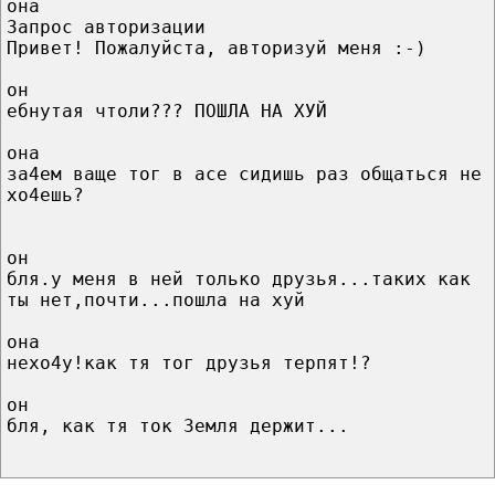
она
Запрос авторизации
Привет! Пожалуйста, авторизуй меня :-)
он
ебнутая чтоли??? ПОШЛА НА ХУЙ
она
за4ем ваще тог в асе сидишь раз общаться не
хо4ешь?
он
бля.у меня в ней только друзья...таких как
ты нет,почти...пошла на хуй
она
нехо4у!как тя тог друзья терпят!?
он
бля, как тя ток Земля держит...