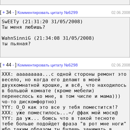
[
+
34
-
]
Комментировать цитату №6299
02.06.2008
SwEETy (21:31:20 31/05/2008)
Ты меня любишь?
WahnSinniG (21:34:08 31/05/2008)
ты пьяная?
[
+
44
-
]
Комментировать цитату №6298
02.06.2008
XXX: ааааааааа...с одной стороны ремонт это
весело, но когда его делают в моей
двухкомнатной крошке, и всё, что находилось
в большой комнате (кроме мебели)
перенеслось ко мне, в том числе и мама)))
чо-то дискомфортно)
YYY: О_О как это все у тебя поместится!?
XXX: уже поместилось...=/ @фак мой моск@
YYY: да уж... боюсь что в такой тесноте
тебе больше подойдет фраза "в рот мне ноги"
ибо таким образом ты будешь занимать в