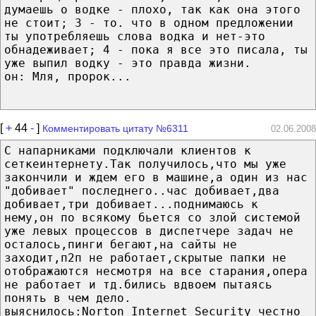
думаешь о водке - плохо, так как она этого
не стоит; 3 - то. что в одном предложении
ты употребляешь слова водка и нет-это
обнадеживает; 4 - пока я все это писала, ты
уже выпил водку - это правда жизни.
он: Мля, пророк...
[
+
44
-
]
Комментировать цитату №6311
02.06.2008
С напарниками подключали клиентов к
сеткеинтернету.Так получилось,что мы уже
закончили и ждем его в машине,а один из нас
"добивает" последнего..час добивает,два
добивает,три добивает...поднимаюсь к
нему,он по всякому бьется со злой системой
уже левых процессов в диспетчере задач не
осталось,пинги бегают,на сайты не
заходит,п2п не работает,скрытые папки не
отображаются несмотря на все старания,опера
не работает и тд.бились вдвоем пытаясь
понять в чем дело.
выяснилось:Norton Internet Security честно