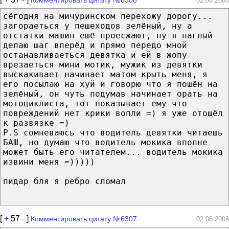
02.06.2008
сёгодня на мичуринском перехожу дорогу...
загораеться у пешеходов зелёный, ну а
отстатки машин ешё проесжают, ну я наглый
делаю шаг вперёд и прямо передо мной
останавливаеться девятка и ей в жопу
врезаеться мини мотик, мужик из девятки
выскакивает начинает матом крыть меня, я
его посылаю на хуй и говорю что я пошён на
зелёный, он чуть подумав начинает орать на
мотоциклиста, тот показывает ему что
повреждений нет крики вопли =) я уже отошёл
к развязке =)
P.S сомневаюсь что водитель девятки читаешь
БАШ, но думаю что водитель мокика вполне
может быть его читателем... водитель мокика
извини меня =)))))
пидар бля я ребро сломал
[
+
57
-
]
Комментировать цитату №6307
02.06.2008