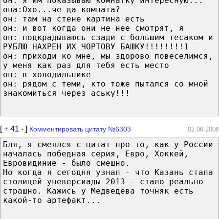
он: я им показываю комнатку интересную...
она:Охо...че да комната?
он: там на стене картина есть
он: и вот когда они не нее смотрят, я
он: подкрадываюсь сзади с большим тесаком и
РУБЛЮ НАХРЕН ИХ ЧОРТОВУ БАШКУ!!!!!!!!1
он: приходи ко мне, мы здорово повеселимся,
у меня как раз для тебя есть место
он: в холодильнике
он: рядом с теми, кто тоже пытался со мной
знакомиться через аську!!!
[
+
41
-
]
Комментировать цитату №6303
02.06.2008
Бля, я смеялся с цитат про то, как у России
началась победная серия, Евро, Хоккей,
Евровидиние - было смешно.
Но когда я сегодня узнал - что Казань стала
столицей уневерсиады 2013 - стало реально
страшно. Кажись у Медведева точняк есть
какой-то артефакт...