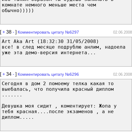
комнате немного меньше места чем
обычно)))))
[
+
38
-
]
Комментировать цитату №6297
02.06.2008
Art Aka Art (18:32:30 31/05/2008)
все! в след месяце подрублю анлим, надоела
уже эта демо-версия интернета...
[
+
34
-
]
Комментировать цитату №6296
02.06.2008
Сегодня в дом 2 помоему телка какая то
выебалась, что получила красный диплом
.......
Девушка моя сидит , коментирует: Жопа у
тебя красная....после экзаменов , а не
диплом.....