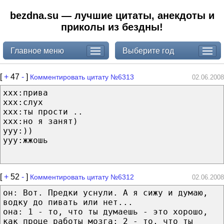
bezdna.su — лучшие цитаты, анекдоты и
приколы из бездны!
Главное меню
Выберите год
[
+
47
-
]
Комментировать цитату №6313
02.06.2008
ххх:прива
ххх:слух
ххх:ты прости ..
ххх:но я занят)
yyy:))
yyy:жжошь
[
+
52
-
]
Комментировать цитату №6312
02.06.2008
он: Вот. Предки уснули. А я сижу и думаю,
водку до пивать или нет...
она: 1 - то, что ты думаешь - это хорошо,
как проце работы мозга; 2 - то, что ты