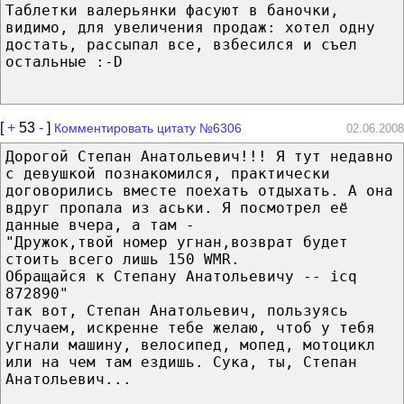
Таблетки валерьянки фасуют в баночки,
видимо, для увеличения продаж: хотел одну
достать, рассыпал все, взбесился и съел
остальные :-D
[
+
53
-
]
Комментировать цитату №6306
02.06.2008
Дорогой Степан Анатольевич!!! Я тут недавно
с девушкой познакомился, практически
договорились вместе поехать отдыхать. А она
вдруг пропала из аськи. Я посмотрел её
данные вчера, а там -
"Дружок,твой номер угнан,возврат будет
стоить всего лишь 150 WMR.
Обращайся к Степану Анатольевичу -- icq
872890"
так вот, Степан Анатольевич, пользуясь
случаем, искренне тебе желаю, чтоб у тебя
угнали машину, велосипед, мопед, мотоцикл
или на чем там ездишь. Сука, ты, Степан
Анатольевич...