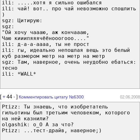
ili: .....хотя я сильно ошибался
ili: чай! вот.. про чай невозможно спошлить
)
sgz: Цитирую:
sgz:
"Ой хочу чаааю, аж кончаааю,
Чаю кииипяяячёёнооогооо...."
ili: д-а-а-аааа, ты не прост
ili: гы, идеально непошлая вещь это белый
куб размером метр на метр на метр
sgz: Там, наверное, очень неудобно ебаться:
тесно
ili: *WALL*
[
+
44
-
]
Комментировать цитату №6300
02.06.2008
Ptizz: Ты знаешь, что изобретатель
гильотины был третьим человеком, которого
на ней казнили?
olgashik: о_О А за что?
Ptizz: ...тест-драйв, наверное;)