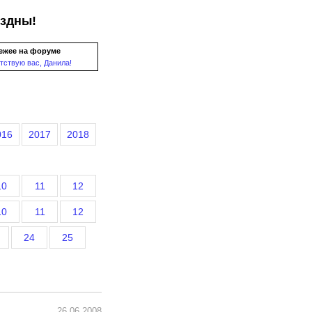
ездны!
ежее на форуме
тствую вас, Данила!
016
2017
2018
10
11
12
10
11
12
24
25
26.06.2008