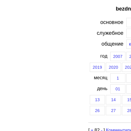
bezdn
основное
служебное
общение
год
2007
2019
2020
20
месяц
1
день
01
13
14
1
26
27
2
[
+
82
-
]
Комментир