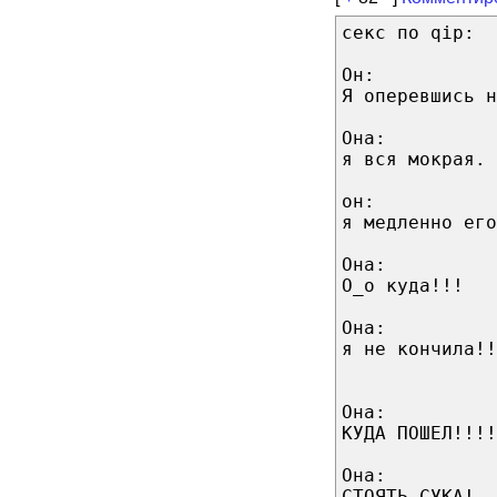
секс по qip:
Он:
Я оперевшись н
Она:
я вся мокрая.
он:
я медленно его
Она:
O_o куда!!!
Она:
я не кончила!!
Она:
КУДА ПОШЕЛ!!!!
Она:
СТОЯТЬ СУКА!