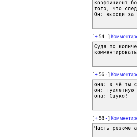
коэффициент б
того, что след
Он: выходи за 
[
+
54
-
]
Комментир
Судя по количе
комментировать
[
+
56
-
]
Комментир
она: а чё ты с
он: туалетную 
она: Сцуко!
[
+
58
-
]
Комментир
Часть резюме а