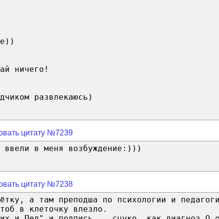
е))
ай ничего!
дчиком развлекаюсь)
овать цитату №7239
 ввели в меня возбуждение:)))
овать цитату №7238
чётку, а там преподша по психологии и педагог
тоб в клеточку влезло.
их и Пед" и подпись....сцуко, как диагноз О_