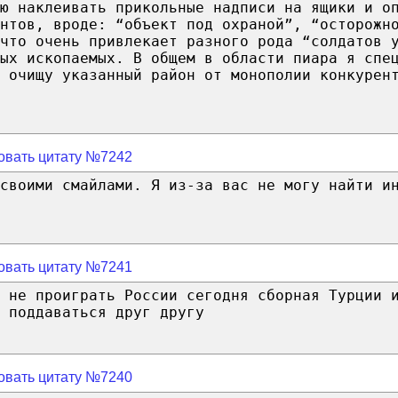
ею наклеивать прикольные надписи на ящики и о
нтов, вроде: “объект под охраной”, “осторожн
что очень привлекает разного рода “солдатов 
ых ископаемых. В общем в области пиара я спе
 очищу указанный район от монополии конкурен
овать цитату №7242
своими смайлами. Я из-за вас не могу найти и
овать цитату №7241
 не проиграть России сегодня сборная Турции 
 поддаваться друг другу
овать цитату №7240