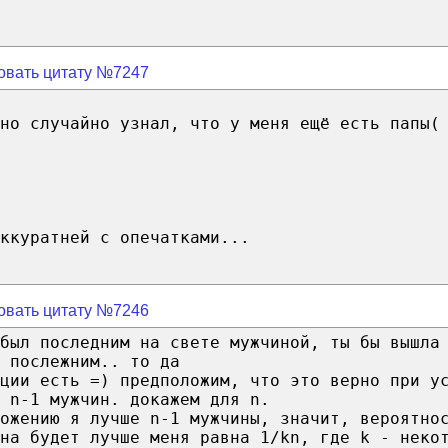
овать цитату №7247
но случайно узнал, что у меня ещё есть папы(
ккуратней с опечатками...
овать цитату №7246
был последним на свете мужчиной, ты бы вышла
 послежним.. то да
ции есть =) предположим, что это верно при у
 n-1 мужчин. докажем для n.
ложению я лучше n-1 мужчины, значит, вероятно
на будет лучше меня равна 1/kn, где k - неко