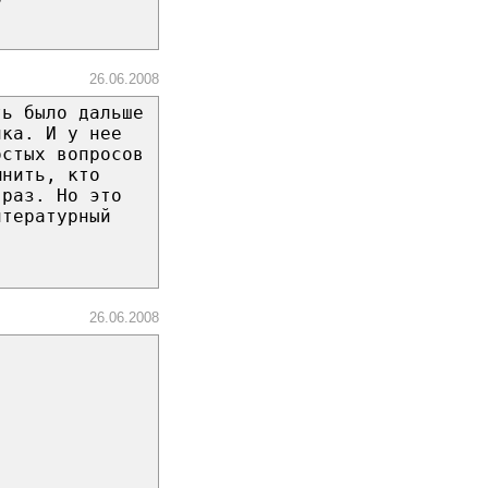
26.06.2008
ть было дальше
нка. И у нее
остых вопросов
мнить, кто
 раз. Но это
итературный
26.06.2008