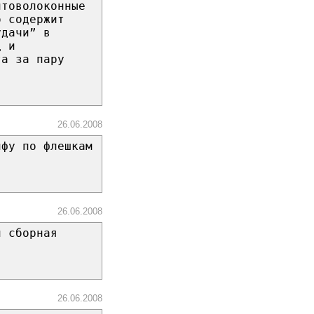
птоволоконные
о содержит
удачи” в
ц и
та за пару
26.06.2008
нфу по флешкам
26.06.2008
и сборная
26.06.2008