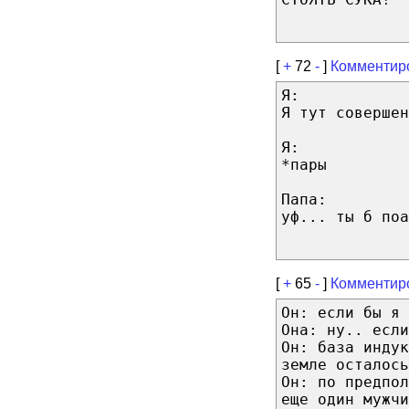
[
+
72
-
]
Комментир
Я:
Я тут совершен
Я:
*пары
Папа:
уф... ты б поа
[
+
65
-
]
Комментир
Он: если бы я 
Она: ну.. если
Он: база индук
земле осталось
Он: по предпо
еще один мужчи