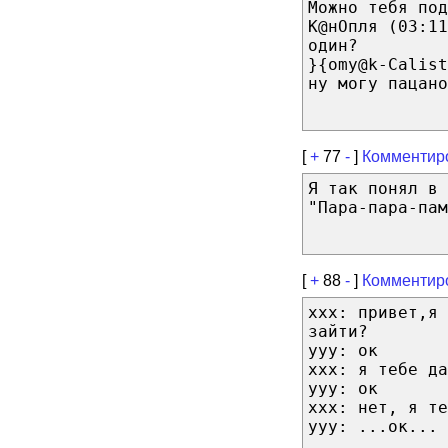
Можно тебя под
К@нОпля (03:11
один?
}{omy@k-Calist
ну могу пацано
[
+
77
-
]
Комментир
Я так понял в 
"Пара-пара-пам
[
+
88
-
]
Комментир
xxx: привет,я 
зайти?
yyy: ок
xxx: я тебе да
yyy: ок
xxx: нет, я те
yyy: ...ок...