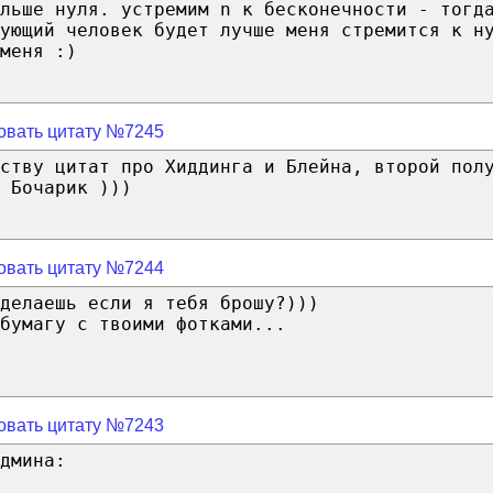
ольше нуля. устремим n к бесконечности - тогд
ующий человек будет лучше меня стремится к н
меня :)
овать цитату №7245
ству цитат про Хиддинга и Блейна, второй пол
 Бочарик )))
овать цитату №7244
делаешь если я тебя брошу?)))
бумагу с твоими фотками...
овать цитату №7243
дмина: