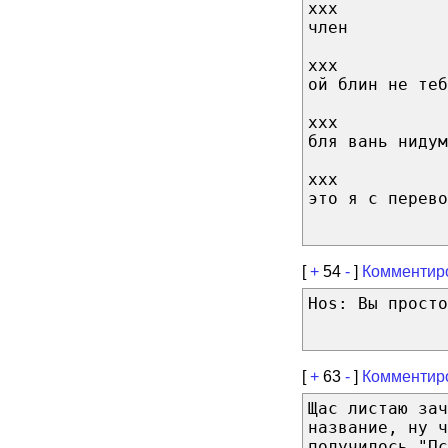
xxx
член
xxx
ой блин не теб
xxx
бля вань нидум
xxx
это я с перево
[
+
54
-
]
Комментир
Hos: Вы просто
[
+
63
-
]
Комментир
Щас листаю за
название, ну ч
получилось "Пс