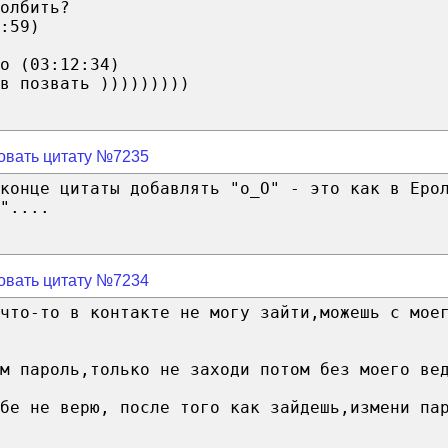
олбить?
:59)
o (03:12:34)
в позвать )))))))))
овать цитату №7235
конце цитаты добавлять "о_О" - это как в Еро
"....
овать цитату №7234
что-то в контакте не могу зайти,можешь с мое
м пароль,только не заходи потом без моего ве
бе не верю, после того как зайдешь,измени па