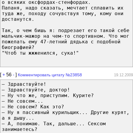
о всяких оксфордах-стенфордах.
Папаня, надо сказать, мечтает сплавить их
туда же, походу сочувствуя тому, кому они
достанутся.
Так, о чем бишь я: подрезает его такой себе
мальчик-мажор на чем-то спортивном. Что мог
пожелать ему 47-летний дядька с подобной
биографией?
"Чтоб ты жжженился, сука!"
[
+
56
-
]
Комментировать цитату №23858
19.12.2009
— Здравствуйте!
— Здравствуйте, доктор!
— Ну что же, приступим. Курите?
— Не совсем...
— Не совсем? Как это?
— Ну я пассивный курильщик... Другие курят,
а я дышу...
— А, понимаю. Так, дальше... Сексом
занимаетесь?