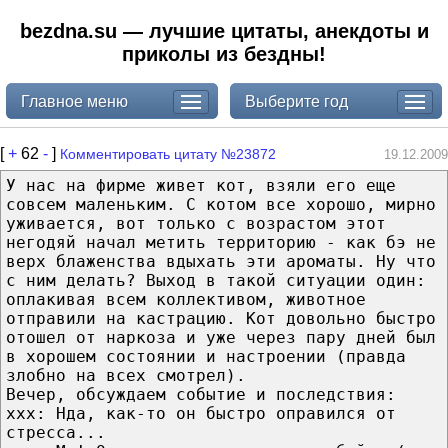
bezdna.su — лучшие цитаты, анекдоты и
приколы из бездны!
Главное меню
Выберите год
[
+
62
-
]
Комментировать цитату №23872
19.12.2009
У нас на фирме живет кот, взяли его еще
совсем маленьким. С котом все хорошо, мирно
уживается, вот только с возрастом этот
негодяй начал метить территорию - как бэ не
верх блаженства вдыхать эти ароматы. Ну что
с ним делать? Выход в такой ситуации один:
оплакивая всем коллективом, животное
отправили на кастрацию. Кот довольно быстро
отошел от наркоза и уже через пару дней был
в хорошем состоянии и настроении (правда
злобно на всех смотрел).
Вечер, обсуждаем событие и последствия:
ххх: Нда, как-то он быстро оправился от
стресса...