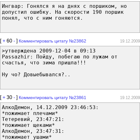
Ингвар: Гонялся я на днях с поршиком, но
допустил ошибку. На скорости 190 поршик
понял, что с ним гоняются.
[
+
60
-
]
Комментировать цитату №23862
19.12.2009
>утверждена 2009-12-04 в 09:13
Passazhir: Пойду, побегаю по лужам от
счастья, что зима пришла!!!
Ну чо? Довыебывался?..
[
+
30
-
]
Комментировать цитату №23861
19.12.2009
АлкоДемон, 14.12.2009 23:46:53:
*пожимает плечами*
Тетеревий, 23:47:21:
*пожимает щеками*
АлкоДемон, 23:47:31:
*пожимает ушами*