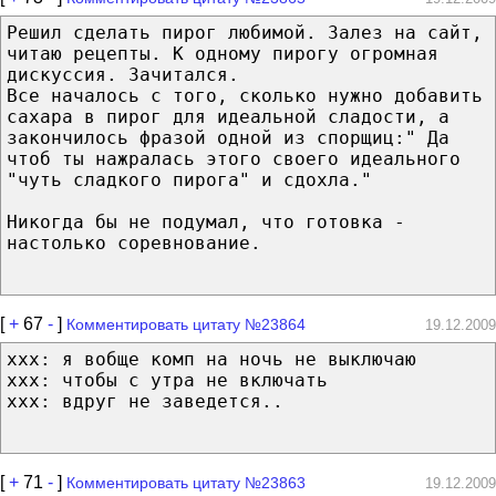
Решил сделать пирог любимой. Залез на сайт,
читаю рецепты. К одному пирогу огромная
дискуссия. Зачитался.
Все началось с того, сколько нужно добавить
сахара в пирог для идеальной сладости, а
закончилось фразой одной из спорщиц:" Да
чтоб ты нажралась этого своего идеального
"чуть сладкого пирога" и сдохла."
Никогда бы не подумал, что готовка -
настолько соревнование.
[
+
67
-
]
Комментировать цитату №23864
19.12.2009
xxx: я вобще комп на ночь не выключаю
xxx: чтобы с утра не включать
xxx: вдруг не заведется..
[
+
71
-
]
Комментировать цитату №23863
19.12.2009