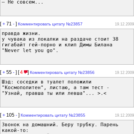
— Не совсем...
[
+
71
-
]
Комментировать цитату №23857
19.12.2009
правда жизни.
у чувака из локалки на раздаче стоит 38
гигабайт гей-порно и клип Димы Билана
"Never let you go".
[
+
55
-
] [
4
]
Комментировать цитату №23856
19.12.2009
Шэд: соседки в туалет положили
"Космополитен", листаю, а там тест -
"Узнай, правша ты или левша"... >.<
[
+
105
-
]
Комментировать цитату №23855
19.12.2009
Звонок на домашний. Беру трубку. Парень
какой-то: