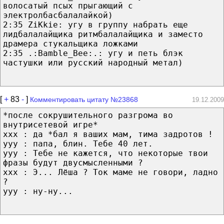
волосатый псых прыгающий с
электролбасбалалайкой)
2:35 ZiKkie: угу в группу набрать еще
лидбалалайщика ритмбалалайщика и заместо
драмера стукальщика ложками
2:35 .:Bamble_Bee:.: угу и петь блэк
частушки или русский народный метал)
[
+
83
-
]
Комментировать цитату №23868
19.12.2009
*после сокрушительного разгрома во
внутрисетевой игре*
ххх : да *бал я ваших мам, тима задротов !
ууу : папа, блин. Тебе 40 лет.
ууу : Тебе не кажется, что некоторые твои
фразы будут двусмысленными ?
ххх : Э... Лёша ? Ток маме не говори, ладно
?
ууу : ну-ну...