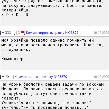
ууу: Мг! Отряд не заметил потери бойца (и,
на секунду задумавшись)... Боец не заметил
потери яйца...
:-D :-D :-D
[
+
111
-
] [
1
]
Комментировать цитату №23871
19.12.2009
Моя хозяйка позвала админа починить ей
меня, а они весь вечер трахались. Кажется,
я неудачник.
Компьютер.
[
+
72
-
]
Комментировать цитату №23870
19.12.2009
На уроке биологии решаем задачи по законам
Менделя. Половина класса реально ни во что
не врубается, и тут один смелый так и
говорит:
Ученик:"я их не понимаю, эти задачи!"
Учитель:"ну ты постарайся понять..."