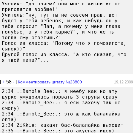
Ученик: "да зачем? они мне в жизни же не
пригодятся вообще!"
Учитель:"ну, тут ты не совсем прав. вот
будет у тебя ребенок, и как-нибудь он у
тебя спросит "Пап, а почему у меня глаза
голубые, а у тебя карие?", и что же ты
тогда ему ответишь?"
Голос из класса: "Потому что я гомозигота,
сынок))"
Другой голос из класса: "а кто сказал, что
я твой папа?"...
[
+
58
-
]
Комментировать цитату №23869
19.12.2009
2:34 .:Bamble_Bee:.: я неебу как но эту
дурко умудрилась порвать 3 струны сразу
2:34 .:Bamble_Bee:.: я еси захочу так не
смогу)
2:34 .:Bamble_Bee:.: это ж как балалайка
епта)
2:34 ZiKkie: какаят бас-балалайка выходит
2:35 .:Bamble_Bee:.: это акуеная идея)