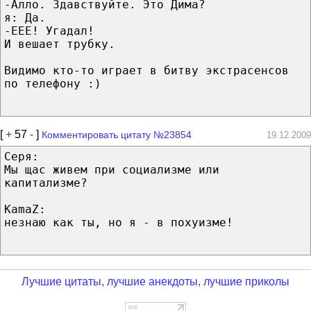
-Алло. Здавствуйте. Это Дима?
я: Да.
-ЕЕЕ! Угадал!
И вешает трубку.
Видимо кто-то играет в битву экстрасенсов
по телефону :)
[
+
57
-
]
Комментировать цитату №23854
19.12.2009
Серя:
Мы щас живем при социализме или
капитализме?
KamaZ:
незнаю как ты, но я - в похуизме!
Лучшие цитаты, лучшие анекдоты, лучшие приколы