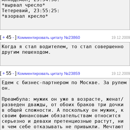
*вырвал чресло*
Тетеревий, 23:55:25:
*взорвал кресло*
[
+
45
-
]
Комментировать цитату №23860
19.12.2009
Когда я стал водителем, то стал совершенно
другим пешеходом.
[
+
55
-
]
Комментировать цитату №23859
19.12.2009
Едем с бизнес-партнером по Москве. За рулем
он.
Преамбула: мужик он уже в возрасте, женат/
разведен дважды, от обоих браков три дочки
в общей сложности. А поскольку он мужик, к
своим финансовым обязательствам относится
серьезно и девахи претенциозные растут, ни
в чем себе отказывать не привыкли. Мечтают