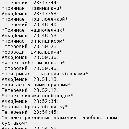
Тетеревий, 23:47:44:
*пожимает пожималами*
АлкоДемон, 23:47:58:
*пожимает под ложечкой*
Тетеревий, 23:48:40:
*Пожимает надпочечник*
АлкоДемон, 23:48:58:
*пожимает аппендиксом*
Тетеревий, 23:50:26:
*разводит щупальцами*
АлкоДемон, 23:50:36:
*чешет хоботом копыто*
Тетеревий, 23:50:46:
*поигрывает глазными яблоками*
АлкоДемон, 23:51:18:
*двигает ушными грушами*
Тетеревий, 23:52:12:
*чешет яйцами подбородок*
АлкоДемон, 23:52:34:
*разбил бровь об пятку*
Тетеревий, 23:54:45:
*делает различные движения тазобедренным
суставом*
АлкоДемон, 23:54:56: