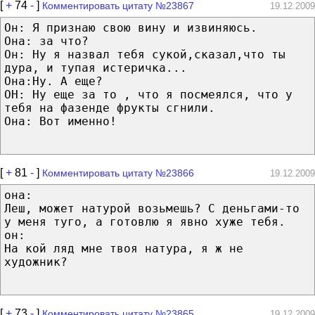
[
+
74
-
]
Комментировать цитату №23867
19.12.2009
Он: Я признаю свою вину и извиняюсь.
Она: за что?
Он: Ну я назвал тебя сукой,сказал,что ты
дура, и тупая истеричка...
Она:Ну. А еще?
ОН: Ну еще за то , что я посмеялся, что у
тебя на фазенде фрукты сгнили.
Она: Вот именно!
[
+
81
-
]
Комментировать цитату №23866
19.12.2009
она:
Леш, может натурой возьмешь? С деньгами-то
у меня туго, а готовлю я явно хуже тебя.
он:
На кой ляд мне твоя натура, я ж не
художник?
[
+
73
-
]
Комментировать цитату №23865
19.12.2009