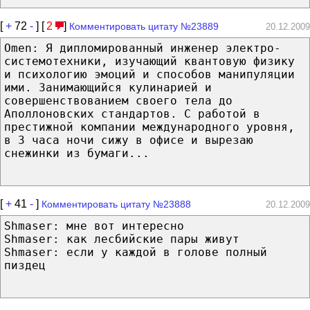
[
+
72
-
] [
2
]
Комментировать цитату №23889
20.12.2009
Omen: Я дипломированный инженер электро-
системотехники, изучающий квантовую физику
и психологию эмоций и способов манипуляции
ими. Занимающийся кулинарией и
совершенствованием своего тела до
Аполлоновских стандартов. С работой в
престижной компании международного уровня,
в 3 часа ночи сижу в офисе и вырезаю
снежинки из бумаги...
[
+
41
-
]
Комментировать цитату №23888
20.12.2009
Shmaser: мне вот интересно
Shmaser: как лесбийские пары живут
Shmaser: если у каждой в голове полный
пиздец