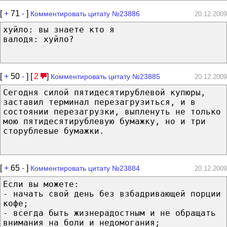
[
+
71
-
]
Комментировать цитату №23886
20.12.2009
хуйло: вы знаете кто я
валодя: хуйло?
[
+
50
-
] [
2
]
Комментировать цитату №23885
20.12.2009
Сегодня силой пятидесятирублевой купюры,
заставил терминал перезагрузиться, и в
состоянии перезагрузки, выпленуть не только
мою пятидесятирублевую бумажку, но и три
сторублевые бумажки.
[
+
65
-
]
Комментировать цитату №23884
20.12.2009
Если вы можете:
- начать свой день без взбадривающей порции
кофе;
- всегда быть жизнерадостным и не обращать
внимания на боли и недомогания;