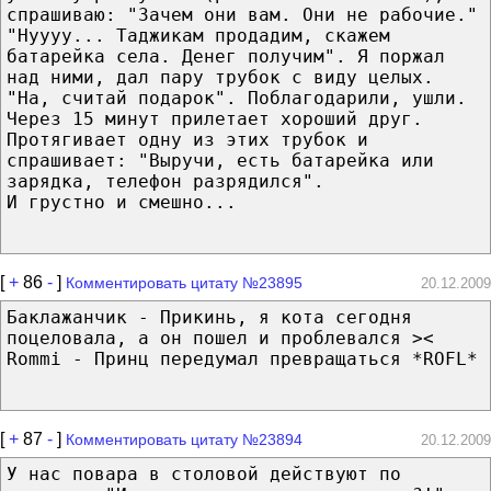
спрашиваю: "Зачем они вам. Они не рабочие."
"Нуууу... Таджикам продадим, скажем
батарейка села. Денег получим". Я поржал
над ними, дал пару трубок с виду целых.
"На, считай подарок". Поблагодарили, ушли.
Через 15 минут прилетает хороший друг.
Протягивает одну из этих трубок и
спрашивает: "Выручи, есть батарейка или
зарядка, телефон разрядился".
И грустно и смешно...
[
+
86
-
]
Комментировать цитату №23895
20.12.2009
Баклажанчик - Прикинь, я кота сегодня
поцеловала, а он пошел и проблевался ><
Rommi - Принц передумал превращаться *ROFL*
[
+
87
-
]
Комментировать цитату №23894
20.12.2009
У нас повара в столовой действуют по