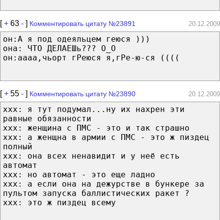
[
+
63
-
]
Комментировать цитату №23891
20.12.2009
он:А я под одеяльцем геюся )))
она: ЧТО ДЕЛАЕШь??? О_О
он:аааа,чьорт гРеюся я,гРе-ю-ся ((((
[
+
55
-
]
Комментировать цитату №23890
20.12.2009
xxx: я тут подумал...ну их нахрен эти
равные обязанности
xxx: женщина с ПМС - это и так страшно
xxx: а женщна в армии с ПМС - это ж пиздец
полный
xxx: она всех ненавидит и у неё есть
автомат
xxx: но автомат - это еще ладно
xxx: а если она на дежурстве в бункере за
пультом запуска баллистических ракет ?
xxx: это ж пиздец всему