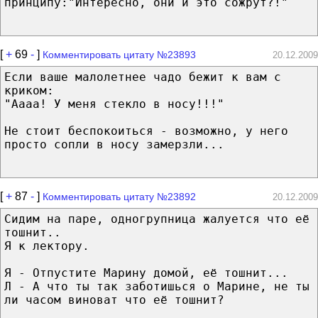
принципу:"Интересно, они и это сожрут?!"
[
+
69
-
]
Комментировать цитату №23893
20.12.2009
Если ваше малолетнее чадо бежит к вам с
криком:
"Аааа! У меня стекло в носу!!!"
Не стоит беспокоиться - возможно, у него
просто сопли в носу замерзли...
[
+
87
-
]
Комментировать цитату №23892
20.12.2009
Сидим на паре, одногрупница жалуется что её
тошнит..
Я к лектору.
Я - Отпустите Марину домой, её тошнит...
Л - А что ты так заботишься о Марине, не ты
ли часом виноват что её тошнит?