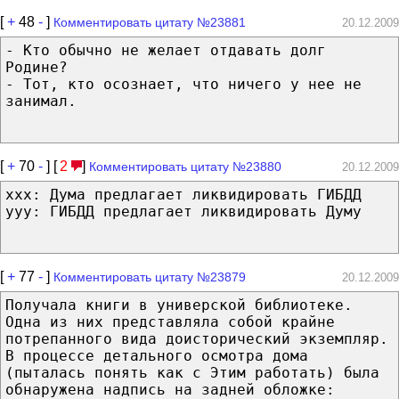
[
+
48
-
]
Комментировать цитату №23881
20.12.2009
- Кто обычно не желает отдавать долг
Родине?
- Тот, кто осознает, что ничего у нее не
занимал.
[
+
70
-
] [
2
]
Комментировать цитату №23880
20.12.2009
xxx: Дума предлагает ликвидировать ГИБДД
yyy: ГИБДД предлагает ликвидировать Думу
[
+
77
-
]
Комментировать цитату №23879
20.12.2009
Получала книги в универской библиотеке.
Одна из них представляла собой крайне
потрепанного вида доисторический экземпляр.
В процессе детального осмотра дома
(пыталась понять как с Этим работать) была
обнаружена надпись на задней обложке: