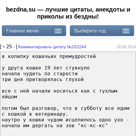
bezdna.su — лучшие цитаты, анекдоты и
приколы из бездны!
Главное меню
Выберите год
[
+
25
-
]
Комментировать цитату №102244
28.08.2014
в копилку кошачьих премудростей
у друга кошке 19 лет стукнуло
начала чудить по старости
три дня притворялась глухой
все с ней начали носиться как с тухлым
яйцом
потом был разговор, что в субботу все едем
с кошкой к ветеринару.
наутро у кошки чудом исцелилось одно ухо -
начала им дергать на зов "кс-кс-кс"