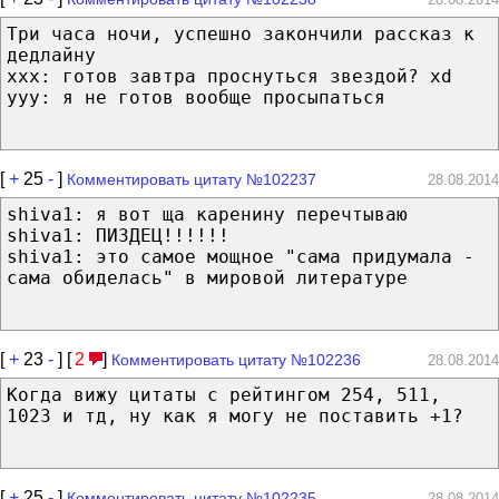
Три часа ночи, успешно закончили рассказ к
дедлайну
xxx: готов завтра проснуться звездой? xd
yyy: я не готов вообще просыпаться
[
+
25
-
]
Комментировать цитату №102237
28.08.2014
shiva1: я вот ща каренину перечтываю
shiva1: ПИЗДЕЦ!!!!!!
shiva1: это самое мощное "сама придумала -
сама обиделась" в мировой литературе
[
+
23
-
] [
2
]
Комментировать цитату №102236
28.08.2014
Когда вижу цитаты с рейтингом 254, 511,
1023 и тд, ну как я могу не поставить +1?
[
+
25
-
]
Комментировать цитату №102235
28.08.2014