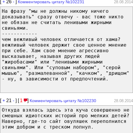
[
+
26
-
]
Комментировать цитату №102231
28.08.2014
На фразу "мы не должны никому ничего
доказывать" сразу отвечу - вас тоже никто
не обязан не считать ленивыми жирными
свиньями.
------------
чем вежливый человек отличается от хама?
вежливый человек держит свое ценное мнение
при себе. Хам свое мнение агрессивно
высказывает, называя других людей
"жиробасами" или "ленивыми жирными
свиньями". Или "суповым набором", "серой
мышью", "размалеванной", "качком", "дрищом"
- ну, в зависимости от предпочтений.
[
+
21
-
] [
1
]
Комментировать цитату №102230
28.08.2014
Откуда взялась здесь эта куча совершенно не
смешных идиотских историй про мелких детей?
Наверно, где-то сайт овуляшек переполнился
этим добром и с треском лопнул.