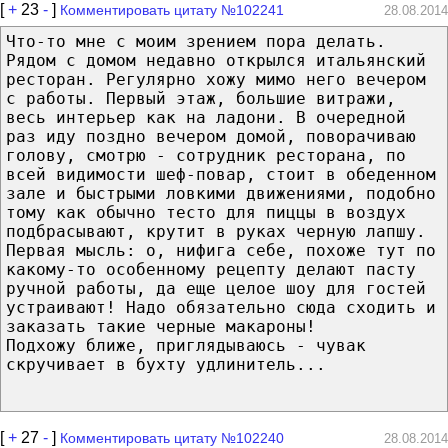
[
+
23
-
]
Комментировать цитату №102241
28.08.2014
Что-то мне с моим зрением пора делать.
Рядом с домом недавно открылся итальянский
ресторан. Регулярно хожу мимо него вечером
с работы. Первый этаж, большие витражи,
весь интерьер как на ладони. В очередной
раз иду поздно вечером домой, поворачиваю
голову, смотрю - сотрудник ресторана, по
всей видимости шеф-повар, стоит в обеденном
зале и быстрыми ловкими движениями, подобно
тому как обычно тесто для пиццы в воздух
подбрасывают, крутит в руках черную лапшу.
Первая мысль: о, нифига себе, похоже тут по
какому-то особенному рецепту делают пасту
ручной работы, да еще целое шоу для гостей
устраивают! Надо обязательно сюда сходить и
заказать такие черные макароны!
Подхожу ближе, приглядываюсь - чувак
скручивает в бухту удлинитель...
[
+
27
-
]
Комментировать цитату №102240
28.08.2014