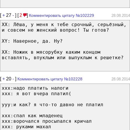
[
+
27
-
] [
2
]
Комментировать цитату №102229
28.08.2014
XX: Лёша, у меня к тебе срочный, серьёзный,
и совсем не женский вопрос! Ты готов?
XY: Наверное, да. Ну?
XX: Ножик в мясорубку каким концом
вставлять, впуклым или выпуклым к решетке?
[
+
20
-
]
Комментировать цитату №102228
28.08.2014
xxx:надо платить налоги
xxx: я вот вчера платил(
yyy:и как? я что-то давно не платил
xxx:спал как младенец
xxx:ворочался просыпался кричал
xxx: руками махал