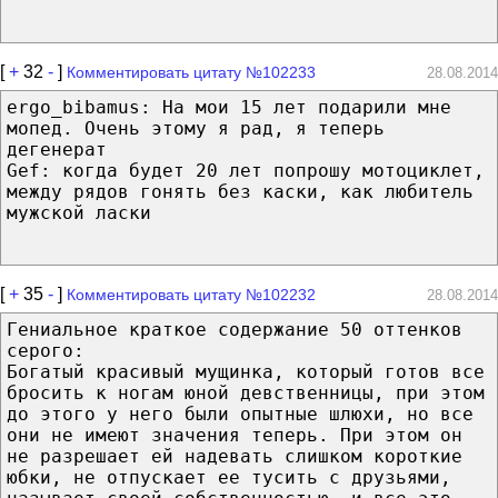
[
+
32
-
]
Комментировать цитату №102233
28.08.2014
ergo_bibamus: На мои 15 лет подарили мне
мопед. Очень этому я рад, я теперь
дегенерат
Gef: когда будет 20 лет попрошу мотоциклет,
между рядов гонять без каски, как любитель
мужской ласки
[
+
35
-
]
Комментировать цитату №102232
28.08.2014
Гениальное краткое содержание 50 оттенков
серого:
Богатый красивый мущинка, который готов все
бросить к ногам юной девственницы, при этом
до этого у него были опытные шлюхи, но все
они не имеют значения теперь. При этом он
не разрешает ей надевать слишком короткие
юбки, не отпускает ее тусить с друзьями,