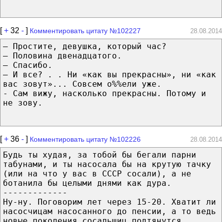
[
+
32
-
]
Комментировать цитату №102227
28.08.2014
— Простите, девушка, который час?
— Половина двенадцатого.
— Спасибо.
— И все? . . Ни «как вы прекрасны», ни «как
вас зовут»... Совсем о%%ели уже.
- Сам вижу, насколько прекрасны. Потому и
не зову.
[
+
36
-
]
Комментировать цитату №102226
28.08.2014
Будь ты худая, за тобой бы бегали парни
табунами, и ты насосала бы на крутую тачку
(или на что у вас в СССР сосали), а не
ботанила бы целыми днями как дура.
-------------
Ну-ну. Поговорим лет через 15-20. Хватит ли
насосчицам насосанного до пенсии, а то ведь
новые поколения сосальщиц подтянутся,