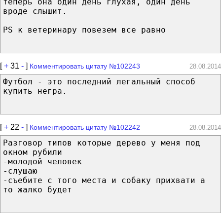
теперь она один день глухая, один день
вроде слышит.
PS к ветеринару повезем все равно
[
+
31
-
]
Комментировать цитату №102243
28.08.2014
Футбол - это последний легальный способ
купить негра.
[
+
22
-
]
Комментировать цитату №102242
28.08.2014
Разговор типов которые дерево у меня под
окном рубили
-молодой человек
-слушаю
-съебите с того места и собаку прихвати а
то жалко будет