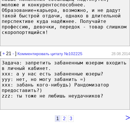
моложе и конкурентоспособнее.
Образование+карьера, возможно, и не дадут
такой быстрой отдачи, однако в длительной
перспективе куда надёжнее. Получайте
профессию, девочки, передок - товар слишком
скоропортящийся!
[
+
21
-
]
Комментировать цитату №102225
28.08.2014
Задача: запретить забаненным юзерам входить
в личный кабинет.
xxx: а у нас есть забаненные юзеры?
yyy: нет, но могу забанить =)
xxx: забань кого-нибудь) Рандомизатор
предоставить?)
zzz: ты тоже не любишь неудачников?
>
1
2
3