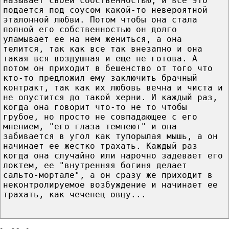
называет своей собственностью, и все это
подается под соусом какой-то невероятной
эталонной любви. Потом чтобы она стала
полной его собственностью он долго
уламывает ее на нем жениться, а она
телится, так как все так внезапно и она
такая вся воздушная и еще не готова. А
потом он приходит в бешенство от того что
кто-то предложил ему заключить брачный
контракт, так как их любовь вечна и чиста и
не опустится до такой херни. И каждый раз,
когда она говорит что-то не то чтобы
грубое, но просто не совпадающее с его
мнением, "его глаза темнеют" и она
забивается в угол как тупорылая мышь, а он
начинает ее жестко трахать. Каждый раз
когда она случайно или нарочно задевает его
локтем, ее "внутренняя богиня делает
сальто-мортале", а он сразу же приходит в
неконтролируемое возбуждение и начинает ее
трахать, как чеченец овцу...