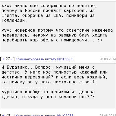
xxx: лично мне совершенно не понятно,
почему в России продают картофель из
Египта, окорочка из США, помидоры из
Голландии.
yyy: наверное потому что советские инженера
перевелись, некому на овощную базу ходить
перебирать картофель с помидорами... :)
[
+
27
-
]
Комментировать цитату №102239
28.08.2014
И Буратино...Вопрос, мучивший меня с
детства. У него нос полностью кожаный или
частично деревянный? и если весь кожаный,
то почему он у него постоянно стоит?!
------------------
Буратино вообще-то целиком из дерева
сделан, откуда у него кожаный нос???
[
+
23
-
]
Комментировать цитату №102238
28.08.2014