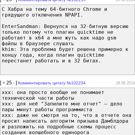
С Хабра на тему 64-битного Chrome и
грядущего отключения NPAPI.
EnterSandman: Вернулся на 32-битную версию
только потому что плагин quicktime не
работает в x64 а мне жуть как надо gsm
файлы в браузере слушать
khim: Эта проблема будет решена примерно к
концу года, когда плагин quicktime
перестанет работать и в 32 битах.
[
+
25
-
]
Комментировать цитату №102234
28.08.2014
ххх: она просто вообще не понимает
технической части работы
ххх: для неё "Запилите мне отчет" — дело
пары минут работы программиста
ххх: даже не смотря на то, что в отчете она
просит написать алгоритм призыва Дамблдора
и разложить на подробные схемы процесс
создания волшебного единорога