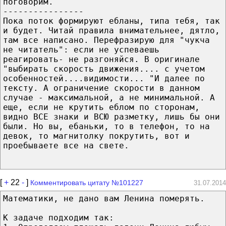
поговорим.
----------------
Пока поток формируют ебланы, типа тебя, так
и будет. Читай правила внимательнее, дятло,
там все написано. Перефразирую для "чукча
не читатель": если не успеваешь
реагировать- не разгоняйся. В оригинале
"выбирать скорость движения.... с учетом
особенностей....видимости... "И далее по
тексту. А ограничение скорости в данном
случае - максимальной, а не минимальной. А
еще, если не крутить еблом по сторонам,
видно ВСЕ знаки и ВСЮ разметку, лишь бы они
были. Но вы, ебаньки, то в телефон, то на
девок, то магнитолку покрутить, вот и
проебываете все на свете.
[
+
22
-
]
Комментировать цитату №101227
31.07.2014
Математики, не дано вам Ленина померять.
К задаче подходим так: