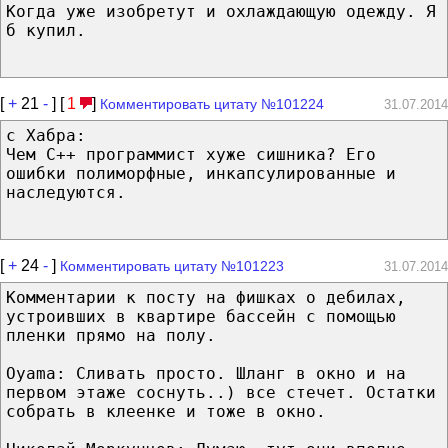
Когда уже изобретут и охлаждающую одежду. Я
б купил.
[
+
21
-
] [
1
]
Комментировать цитату №101224
31.07.2014
с Хабра:
Чем C++ программист хуже сишника? Его
ошибки полиморфные, инкапсулированные и
наследуются.
[
+
24
-
]
Комментировать цитату №101223
31.07.2014
Комментарии к посту на фишках о дебилах,
устроивших в квартире бассейн с помощью
пленки прямо на полу.
Oyama: Сливать просто. Шланг в окно и на
первом этаже соснуть..) все стечет. Остатки
собрать в клеенке и тоже в окно.