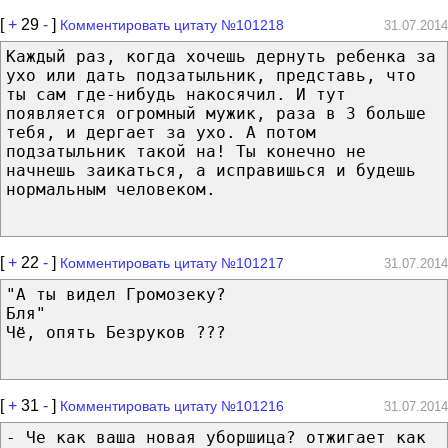
[
+
29
-
]
Комментировать цитату №101218
31.07.2014
Каждый раз, когда хочешь дернуть ребенка за
ухо или дать подзатыльник, представь, что
ты сам где-нибудь накосячил. И тут
появляется огромный мужик, раза в 3 больше
тебя, и дергает за ухо. А потом
подзатыльник такой на! Ты конечно не
начнешь заикаться, а исправишься и будешь
нормальным человеком.
[
+
22
-
]
Комментировать цитату №101217
31.07.2014
"А ты видел Громозеку?
Бля"
Чё, опять Безруков ???
[
+
31
-
]
Комментировать цитату №101216
31.07.2014
- Че как ваша новая уборшица? отжигает как