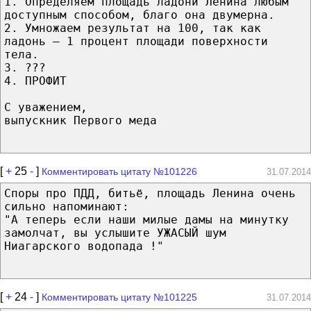
1. Определяем площадь ладони Ленина любым
доступным способом, благо она двумерна.
2. Умножаем результат на 100, так как
ладонь ― 1 процент площади поверхности
тела.
3. ???
4. ПРОФИТ
С уважением,
выпускник Первого меда
[
+
25
-
]
Комментировать цитату №101226
31.07.2014
Споры про ПДД, битьё, площадь Ленина очень
сильно напоминают:
"А теперь если наши милые дамы на минутку
замолчат, вы услышите УЖАСЫЙ шум
Hиагарского водопада !"
[
+
24
-
]
Комментировать цитату №101225
31.07.2014