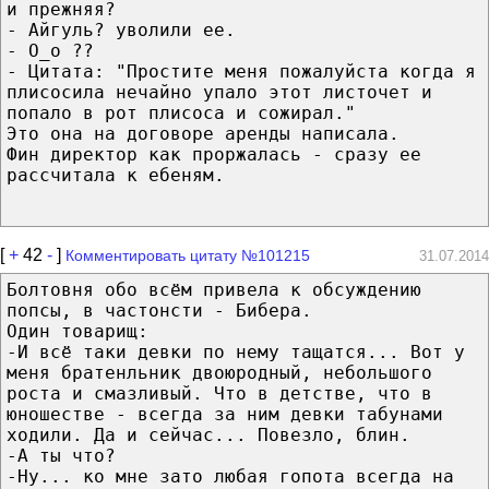
и прежняя?
- Айгуль? уволили ее.
- О_о ??
- Цитата: "Простите меня пожалуйста когда я
плисосила нечайно упало этот листочет и
попало в рот плисоса и сожирал."
Это она на договоре аренды написала.
Фин директор как проржалась - сразу ее
рассчитала к ебеням.
[
+
42
-
]
Комментировать цитату №101215
31.07.2014
Болтовня обо всём привела к обсуждению
попсы, в частонсти - Бибера.
Один товарищ:
-И всё таки девки по нему тащатся... Вот у
меня братенльник двоюродный, небольшого
роста и смазливый. Что в детстве, что в
юношестве - всегда за ним девки табунами
ходили. Да и сейчас... Повезло, блин.
-А ты что?
-Ну... ко мне зато любая гопота всегда на