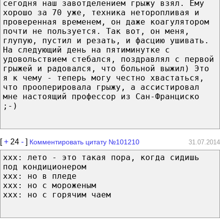
сегодня наш завотделением грыжу взял. Ему
хорошо за 70 уже, техника неторопливая и
проверенная временем, он даже коагулятором
почти не пользуется. Так вот, он меня,
глупую, пустил и резать, и фасцию ушивать.
На следующий день на пятиминутке с
удовольствием стебался, поздравлял с первой
грыжей и радовался, что больной выжил) Это
я к чему - теперь могу честно хвастаться,
что прооперировала грыжу, а ассистировал
мне настоящий профессор из Сан-Франциско
;-)
[
+
24
-
]
Комментировать цитату №101210
31.07.2014
xxx: лето - это такая пора, когда сидишь
под кондиционером
xxx: но в пледе
xxx: но с мороженым
xxx: но с горячим чаем