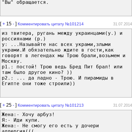
"Вы" обращается.
[
+
15
-
]
Комментировать цитату №101214
31.07.2014
из твитера, ругань между украинцами(у.) и
россиянами (р.)
у: ...Называйте нас всех украми,злыми
украми.И обязательно ждите в гости,как
говорят в легендах мы Трою брали,возьмем и
Москву.
р1.: постой! Трою ведь Бред Пит брал! или
там было другое кино? ))
р2.: ... да ладно - Трою. И пирамиды в
Египте они тоже строили))
[
+
25
-
]
Комментировать цитату №101213
31.07.2014
Жена:- Хочу арбуз!
Я:- Иди купи.
Жена:- Не смогу его есть у дочери
аллергия(((