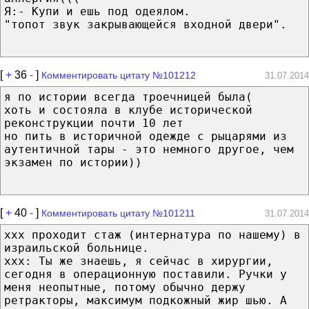
Я:- Купи и ешь под одеялом.
"топот звук закрывающейся входной двери".
[
+
36
-
]
Комментировать цитату №101212
31.07.2014
я по истории всегда троечницей была(
хоть и состояла в клубе исторической
реконструкции почти 10 лет
но пить в историчной одежде с рыцарями из
аутентичной тары - это немного другое, чем
экзамен по истории))
[
+
40
-
]
Комментировать цитату №101211
31.07.2014
ххх проходит стаж (интернатура по нашему) в
израильской больнице.
ххх: Ты же знаешь, я сейчас в хирургии,
сегодня в операционную поставили. Ручки у
меня неопытные, потому обычно держу
ретракторы, максимум подкожный жир шью. А