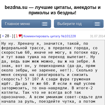
bezdna.su — лучшие цитаты, анекдоты и
приколы из бездны!
Главное меню
Выберите год
[
+
28
-
] [
1
]
Комментировать цитату №101228
31.07.2014
Ну ну. Хреначу я, значится, такой, по
федеральной трассе, в пределах города, со
скоростью 60, иначе не могу, в потоке еду,
и тут ваша тушка на переход вылетает. Ну
да, ведь вам жеж можно, вы ж на зебре. А
знак, вот он, у пешеходника (да-да, прям
около зебры, не заренее, нет!). Сколько у
меня секунд на среагировать и снизить
скорость? 5? 10? А сзади фура груженая
идёт. Да-да те же 60. И если я ещё успею
затормозить, то она-наврядли. В итоге-2
котлеты. Так что не всегда всё так
однозначно. А всем умникам совет-сядьте для
начала за руль, поездейте чутка, а потом