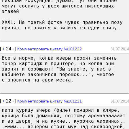
Николай Моркунцов: Думаю, тут они вполне
могут соснуть у всех жителей низлежащих
этажей
XXXL: На третьй фотке чувак правильно позу
принял. готовится к визиту соседей снизу.
[
+
24
-
]
Комментировать цитату №101222
31.07.2014
Все в норме, когда юзеры просят заменить
тонер-картридж в принтере, но когда они
звонят и сообщают: "Вы знаете, у нас в
кабинете закончился порошок...", многое
становится на свои места.
[
+
22
-
]
Комментировать цитату №101221
31.07.2014
папа курицу вчера (филе) пожарил в кляре.
курица была домашняя, поэтому аромаааааааат
и во дворе, и на кухне.. курочка жаренная..
.мммм... вечером стоит муж над сковородкой,