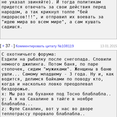
не указал звиняйте). И тогда политикам
придется отвечать за свои действия перед
народом, а так крикнул толпе "бей
пидорасов!!!", и отправил их воевать за
"идею мира во всем мире", а сам кушать
садишся.
[
+
37
-
]
Комментировать цитату №108119
13.01.2015
С охотничьего форума:
Ездили на рыбалку после снегопада. Словили
немного джипинга. Потом баня, по паре
стопочек, сидим "мужиками". Женщины в баню
ушли... Самому младшему - 3 года. Ну и, как
водится, делимся байками по поводу кто,
когда и насколько ловко преодолевал
бездорожье.
x: Мы раз на буханке под Тосно блаблабла..
y: А я на Сахалине в тайге в ноябре
блаблабла...
z: Фуле Сахалин, вот у нас во дворе
теплотрассу прорвало блаблабла..