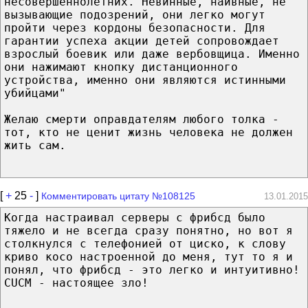
несовершеннолетних. Невинные, наивные, не
вызывающие подозрений, они легко могут
пройти через кордоны безопасности. Для
гарантии успеха акции детей сопровождает
взрослый боевик или даже вербовщица. Именно
они нажимают кнопку дистанционного
устройства, именно они являются истинными
убийцами"
Желаю смерти оправдателям любого толка -
тот, кто не ценит жизнь человека не должен
жить сам.
[
+
25
-
]
Комментировать цитату №108125
13.01.2015
Когда настраивал серверы с фрибсд было
тяжело и не всегда сразу понятно, но вот я
столкнулся с телефонией от циско, к слову
криво косо настроенной до меня, тут то я и
понял, что фрибсд - это легко и интуитивно!
CUCM - настоящее зло!