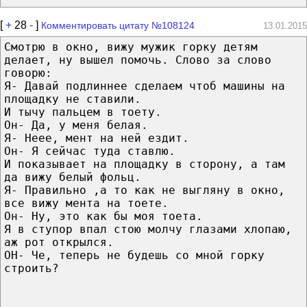
[
+
28
-
]
Комментировать цитату №108124
13.01.2015
Смотрю в окно, вижу мужик горку детям
делает, ну вышел помочь. Слово за слово
говорю:
Я- Давай подлиннее сделаем чтоб машины на
площадку не ставили.
И тычу пальцем в тоету.
Он- Да, у меня белая.
Я- Неее, мент на ней ездит.
Он- Я сейчас туда ставлю.
И показывает на площадку в сторону, а там
да вижу белый фольц.
Я- Правильно ,а то как не выгляну в окно,
все вижу мента на тоете.
Он- Ну, это как бы моя тоета.
Я в ступор впал стою молчу глазами хлопаю,
аж рот открылся.
ОН- Че, теперь не будешь со мной горку
строить?