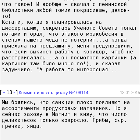
что такое! И вообще - скачал с ленинской
библиотеки любой томик покрасивше, делов-
то!
Кстати, когда я планировалась на
диссертацию, секретарь Ученого Совета топал
ногами и орал, что этакого мракобесия в
стенах нашего меда не потерпит...а когда
приехала на предзащиту, меня предупредили,
что если выкинет работу в коридор, чтоб не
расстраивалась...а он посмотрел картинки (а
картинок там было мно-о-го!), и сказал
задумчиво: "А работа-то интересная"...
[
+
13
-
]
Комментировать цитату №108114
13.01.2015
Мы боялись, что санкции плохо повлияют на
ассортименты продуктовых магазинов. Но я
сейчас захожу в Магнит и вижу, что число
деликатесов только возросло. Грибы, сыр,
гречка, яйца.