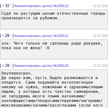
[
+
32
-
]
Комментировать цитату №108122
13.01.2015
Судя по растущим ценам отечественные товары
производятся за рубежом.
[
+
28
-
]
Комментировать цитату №108121
13.01.2015
xxx: Чего только ни сделаешь ради девушки,
пока она не жена! :D
[
+
28
-
]
Комментировать цитату №108120
13.01.2015
Овуляшкосрач.
Да ладно вам, пусть быдло размножается и
плодится. Сами подумайте интеллигенция
никому не нужна, вежливым и здравомыслящим
людям, у которых есть чувство самоиронии,
не запудришь мозги злыми ватниками/
хохлофашистами/пендосами/евреями/нигерами/
мексикошками/хачами/косоглазыми (если кого