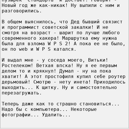
Новый год же как-никак! Ну выпили с ним и
разговорились.
В общем выяснилось, что Дед бывший связист
и программист советской закалки! И не
смотря на возраст - шарит по лучше любого
современного хакера! Маршрутка ему нужна
была для взлома W P S 2! А пока ее не было,
он по web и W P S катался.
И выдал мне - у соседа моего, Витьки!
Ростелеком! Ветхая впска! Ну я ее первым
делом то и крякнул! Думал - ну на пока
хватит! А этот простофиля купил себе роутер
дерьмовый! Смотрю - нету инета! Приходилось
выходить... К щитку. Ну и самостоятельно
перезагружать.
Теперь даже как то страшно становиться...
Надо бы с компьютера... Некоторые
фотографии... Удалить...