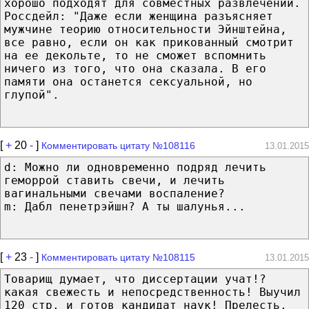
хорошо подходят для совместных развлечений.
Россдейл: "Даже если женщина разъясняет
мужчине теорию относительности Эйнштейна,
все равно, если он как прикованный смотрит
на ее декольте, то не сможет вспомнить
ничего из того, что она сказала. В его
памяти она останется сексуальной, но
глупой".
[
+
20
-
]
Комментировать цитату №108116
13.01.2015
d: Можно ли одновременно подряд лечить
геморрой ставить свечи, и лечить
вагинальными свечами воспаление?
m: Дабл пенетрэйшн? А ты шалунья...
[
+
23
-
]
Комментировать цитату №108115
13.01.2015
Товарищ думает, что диссертации учат!?
какая свежесть и непосредственность! Выучил
120 стр. и готов кандидат наук! Прелесть,