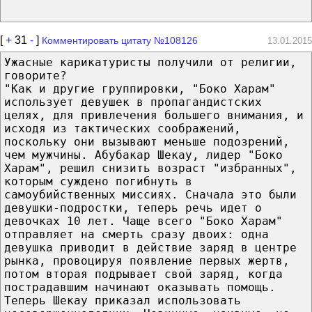
[
+
31
-
]
Комментировать цитату №108126
13.01.2015
Ужасные карикатуристы получили от религии,
говорите?
"Как и другие группировки, "Боко Харам"
использует девушек в пропагандистских
целях, для привлечения большего внимания, и
исходя из тактических соображений,
поскольку они вызывают меньше подозрений,
чем мужчины. Абубакар Шекау, лидер "Боко
Харам", решил снизить возраст "избранных",
которым суждено погибнуть в
самоубийственных миссиях. Сначала это были
девушки-подростки, теперь речь идет о
девочках 10 лет. Чаще всего "Боко Харам"
отправляет на смерть сразу двоих: одна
девушка приводит в действие заряд в центре
рынка, провоцируя появление первых жертв,
потом вторая подрывает свой заряд, когда
пострадавшим начинают оказывать помощь.
Теперь Шекау приказал использовать