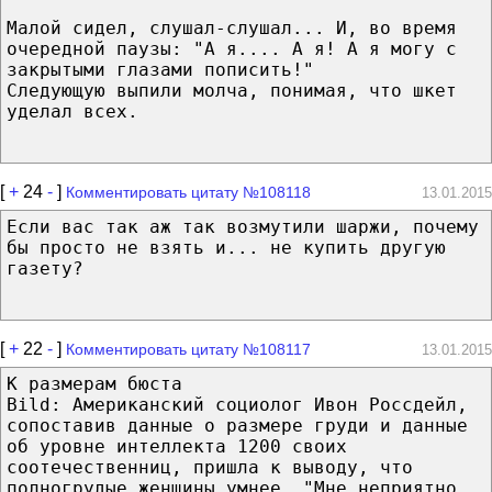
Малой сидел, слушал-слушал... И, во время
очередной паузы: "А я.... А я! А я могу с
закрытыми глазами пописить!"
Следующую выпили молча, понимая, что шкет
уделал всех.
[
+
24
-
]
Комментировать цитату №108118
13.01.2015
Если вас так аж так возмутили шаржи, почему
бы просто не взять и... не купить другую
газету?
[
+
22
-
]
Комментировать цитату №108117
13.01.2015
К размерам бюста
Bild: Американский социолог Ивон Россдейл,
сопоставив данные о размере груди и данные
об уровне интеллекта 1200 своих
соотечественниц, пришла к выводу, что
полногрудые женщины умнее. "Мне неприятно