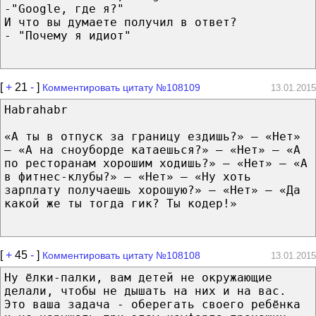
-"Googlе, где я?"
И что вы думаете получил в ответ?
- "Почему я идиот"
[
+
21
-
]
Комментировать цитату №108109
13.01.2015
Habrahabr
«А ты в отпуск за границу ездишь?» — «Нет»
— «А на сноуборде катаешься?» — «Нет» — «А
по ресторанам хорошим ходишь?» — «Нет» — «А
в фитнес-клубы?» — «Нет» — «Ну хоть
зарплату получаешь хорошую?» — «Нет» — «Да
какой же ты тогда гик? Ты кодер!»
[
+
45
-
]
Комментировать цитату №108108
13.01.2015
Ну ёлки-палки, вам детей не окружающие
делали, чтобы не дышать на них и на вас.
Это ваша задача - оберегать своего ребёнка