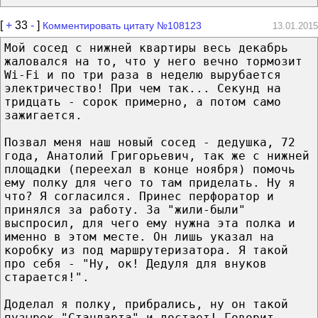
[
+
33
-
]
Комментировать цитату №108123
13.01.2015
Мой сосед с нижней квартиры весь декабрь
жаловался на то, что у него вечно тормозит
Wi-Fi и по три раза в неделю вырубается
электричество! При чем так... Секунд на
тридцать - сорок примерно, а потом само
зажигается.
Позвал меня наш новый сосед - дедушка, 72
года, Анатолий Григорьевич, так же с нижней
площадки (переехал в конце ноября) помочь
ему полку для чего то там приделать. Ну я
что? Я согласился. Принес перфоратор и
принялся за работу. За "жили-были"
выспросил, для чего ему нужна эта полка и
именно в этом месте. Он лишь указал на
коробку из под маршрутеризатора. Я такой
про себя - "Ну, ок! Дедуля для внуков
старается!".
Доделал я полку, прибрались, ну он такой
пузырек "Стандарта" и достает! Говорит -