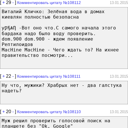
[
+
29
-
]
Комментировать цитату №108112
13.01.2015
Виталий Кличко: Зелёная вода в домах
киевлян полностью безопасна
ƴǷҔѦȠ -Вот оно что.С самого начала этого
бардака надо было воду проверить.
dom.900 dom.900 - ждем появление
Рептилоидов
MacHine MacHine - Чего ждать то? На ихнее
правительство посмотри...
[
+
22
-
]
Комментировать цитату №108111
13.01.2015
Ну что, мужики? Храбрых нет - два галстука
надеть?
[
+
20
-
]
Комментировать цитату №108110
13.01.2015
Муж решил проверить голосовой поиск на
планшете без "Ok, Google"