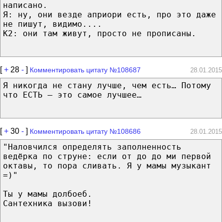
написано.
Я: ну, они везде априори есть, про это даже
не пишут, видимо....
К2: они там живут, просто не прописаны.
[
+
28
-
]
Комментировать цитату №108687
28.01.2015
Я никогда не стану лучше, чем есть… Потому
что ЕСТЬ – это самое лучшее…
[
+
30
-
]
Комментировать цитату №108686
28.01.2015
"Наловчился определять заполненность
ведёрка по струне: если от до до ми первой
октавы, то пора сливать. Я у мамы музыкант
=)"
Ты у мамы долбоеб.
Сантехника вызови!