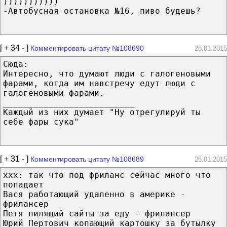
)))))))))))
-Автобусная остановка №16, пиво будешь?
[
+
34
-
]
Комментировать цитату №108690
28.01.2015
Сюда:
Интересно, что думают люди с галогеновыми
фарами, когда им навстречу едут люди с
галогеновыми фарами.
__________________________
Каждый из них думает "Ну отрегулируй ты
себе фары сука"
[
+
31
-
]
Комментировать цитату №108689
28.01.2015
ххх: так что под фриланс сейчас много что
попадает
Вася работающий удаленно в америке -
фрилансер
Петя пилящий сайты за еду - фрилансер
Юрий Пертович копающий картошку за бутылку