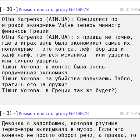
[
+
30
-
]
Комментировать цитату №108679
28.01.2015
Olha Karpenko (AIN.UA): Специалист по
игровой экономике Valve теперь министр
финансов Греции
Olha Karpenko (AIN.UA): я правда не помню,
где в играх валв была экономика) самые их
популярные - это контра, лефт фор дед и
халф лайф. там вся механика - или ударить
или сильно ударить
Timur Vorona: в контре была очень
продуманная экономика
Timur Vorona: за убийства получаешь бабло,
тратишь его на оружие
Timur Vorona: в Греции так же будет?)
[
+
31
-
]
Комментировать цитату №108678
28.01.2015
Девочка с задолбашек, которая ртутные
термометры выкидывала в мусор. Если это
конечно не просто оборот речи, а правда, то