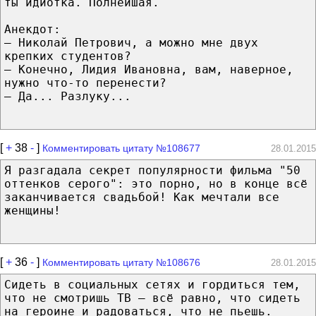
ты идиотка. Полнейшая.
Анекдот:
— Николай Петрович, а можно мне двух
крепких студентов?
— Конечно, Лидия Ивановна, вам, наверное,
нужно что-то перенести?
— Да... Разлуку...
[
+
38
-
]
Комментировать цитату №108677
28.01.2015
Я разгадала секрет популярности фильма "50
оттенков серого": это порно, но в конце всё
заканчивается свадьбой! Как мечтали все
женщины!
[
+
36
-
]
Комментировать цитату №108676
28.01.2015
Сидеть в социальных сетях и гордиться тем,
что не смотришь ТВ — всё равно, что сидеть
на героине и радоваться, что не пьешь.