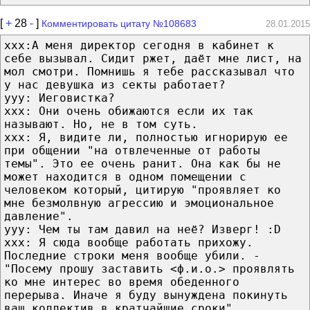
[
+
28
-
]
Комментировать цитату №108683
28.01.2015
xxx:А меня директор сегодня в кабинет к
себе вызывал. Сидит ржет, даёт мне лист, на
мол смотри. Помнишь я тебе рассказывал что
у нас девушка из секты работает?
yyy: Иеговистка?
xxx: Они очень обижаются если их так
называют. Но, не в том суть.
xxx: Я, видите ли, полностью игнорирую ее
при общении "на отвлеченные от работы
темы". Это ее очень ранит. Она как бы не
может находится в одном помещении с
человеком который, цитирую "проявляет ко
мне безмолвную агрессию и эмоциональное
давление".
yyy: Чем ты там давил на неё? Изверг! :D
xxx: Я сюда вообще работать прихожу.
Последние строки меня вообще убили. -
"Посему прошу заставить <ф.и.о.> проявлять
ко мне интерес во время обеденного
перерыва. Иначе я буду вынуждена покинуть
ваш коллектив в кратчайшие сроки".