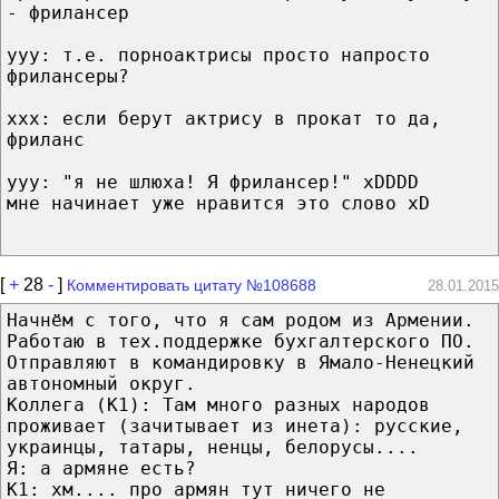
- фрилансер
yyy: т.е. порноактрисы просто напросто
фрилансеры?
ххх: если берут актрису в прокат то да,
фриланс
yyy: "я не шлюха! Я фрилансер!" xDDDD
мне начинает уже нравится это слово xD
[
+
28
-
]
Комментировать цитату №108688
28.01.2015
Начнём с того, что я сам родом из Армении.
Работаю в тех.поддержке бухгалтерского ПО.
Отправляют в командировку в Ямало-Ненецкий
автономный округ.
Коллега (К1): Там много разных народов
проживает (зачитывает из инета): русские,
украинцы, татары, ненцы, белорусы....
Я: а армяне есть?
К1: хм.... про армян тут ничего не