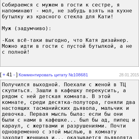
Собираемся с мужем в гости к сестре, я
напоминают - мол, не забудь взять на кухне
бутылку из красного стекла для Кати!
Муж (задумчиво):
-Как всё-таки выгодно, что Катя дизайнер.
Можно идти в гости с пустой бутылкой, а не
с полной!
[
+
41
-
]
Комментировать цитату №108681
28.01.2015
Получился выходной. Поехали с женой в ТЦ
скупиться. Зашли в кафешку перекусить, а
рядом с ней детская комната. В этой
комнате, среди десятка-полутора, гоняли два
настоящих тасманийских дьявола, мальчик и
девочка. Первая мысль была: если бы они
были с нами в кафешке... был бы ад, пипец и
караул, с жертвами и разрушениями. Почти
одновременно с этой мыслью, в комнату
заходит женщина и... оказывается дьяволята