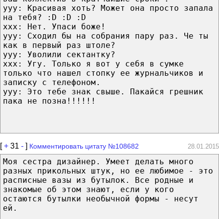
yyy: Красивая хоть? Может она просто запала
на тебя? :D :D :D
xxx: Нет. Упаси боже!
yyy: Сходил бы на собрания пару раз. Че ты
как в первый раз штоле?
yyy: Уволили сектантку?
xxx: Угу. Только я вот у себя в сумке
только что нашел стопку ее журнальчиков и
записку с телефоном.
yyy: Это тебе знак свыше. Пакайся грешник
пака не позна!!!!!!
[
+
31
-
]
Комментировать цитату №108682
28.01.2015
Моя сестра дизайнер. Умеет делать много
разных прикольных штук, но ее любимое - это
расписные вазы из бутылок. Все родные и
знакомые об этом знают, если у кого
остаются бутылки необычной формы - несут
ей.