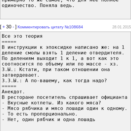
одиночество. Поняла ведь.
[
+
30
-
]
Комментировать цитату №108684
28.01.2015
Все это теория
=====
В инструкции к эпоксидке написано же: на 1
деление смолы взять 1 деление отвердителя.
По делениям выходит 1 к 1, а вот как это
соотносится по объему или по массе - хз.
З.Ы.: Кстати, при таком отношении она
затвердевает.
З.З.Ы.: А по-вашему, как тогда надо?
=====
Анекдот.
В ресторане посетитель спрашивает официанта
- Вкусные котлеты. Из какого мяса?
- Мясо рябчика и мясо лошади один к одному.
- То есть пропорционально.
- Нет, один рябчик и одна лошадь