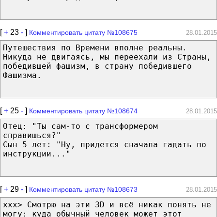
[
+
23
-
]
Комментировать цитату №108675
28.01.2015
Путешествия по Времени вполне реальны.
Никуда не двигаясь, мы переехали из Страны,
победившей фашизм, в страну победившего
Фашизма.
[
+
25
-
]
Комментировать цитату №108674
28.01.2015
Отец: "Ты сам-то с трансформером
справишься?"
Сын 5 лет: "Ну, придется сначала гадать по
инструкции..."
[
+
29
-
]
Комментировать цитату №108673
28.01.2015
xxx> Смотрю на эти 3D и всё никак понять не
могу: куда обычный человек может этот