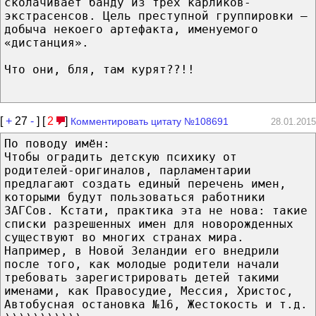
сколачивает банду из трёх карликов-
экстрасенсов. Цель преступной группировки —
добыча некоего артефакта, именуемого
«дистанция».
Что они, бля, там курят??!!
[
+
27
-
] [
2
]
Комментировать цитату №108691
28.01.2015
По поводу имён:
Чтобы оградить детскую психику от
родителей-оригиналов, парламентарии
предлагают создать единый перечень имен,
которыми будут пользоваться работники
ЗАГСов. Кстати, практика эта не нова: такие
списки разрешенных имен для новорожденных
существуют во многих странах мира.
Например, в Новой Зеландии его внедрили
после того, как молодые родители начали
требовать зарегистрировать детей такими
именами, как Правосудие, Мессия, Христос,
Автобусная остановка №16, Жестокость и т.д.