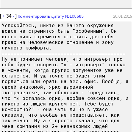
[
+
34
-
]
Комментировать цитату №108685
28.01.2015
Успокойтесь, никто из Вашего окружения
вовсе не стремится быть "особенным". Он
всего лишь стремится отстоять для себя
право на человеческое отношение и зону
личного комфорта.
==========================================
Ну не понимает человек, что интроверт про
себя будет говорить "я - интроверт" только
в моменты, когда других аргументов уже не
останется. И уж точно не будет этим
гордиться или орать на весь офис. Вообще, я
своей знакомой, ярко выраженной
экстравертке, так объяснял - "представь,
что ты осталась одна, вообще совсем одна, и
никого из людей кругом нет. Тебе будет
комфортно?" - она чуть ли не в ужасе
сказала, что вообще не представляет, как
так можно. Ну а я просто сказал, что для
меня компания из 2+ незнакомых людей
примерно то же самое, что для нее полное