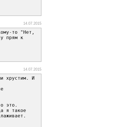
14.07.2015
кому-то "Нет,
ну прям к
14.07.2015
ми хрустим. И
не
то это.
да я такое
глаживает.