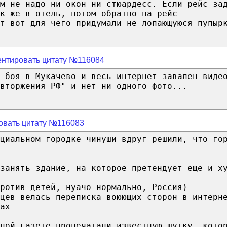
м не надо ни окон ни стюардесс. Если рейс за
к-же в отель, потом обратно на рейс
т вот для чего придумали не лопающуюся пупыр
нтировать цитату №116084
 боя в Мукачево и весь интернет завален виде
вторжения РФ" и нет ни одного фото...
овать цитату №116083
циальном городке чинуши вдруг решили, что го
 занять здание, на которое претендует еще и х
ротив детей, нуачо нормально, Россия)
цев велась переписка воюющих сторон в интерн
ах
ной газете пропечатали известную шутку, кото