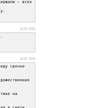
держали — всех
ку.
14.07.2015
о.
14.07.2015
роду срочно
удожественная
етике на
рая в свете