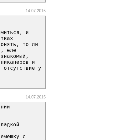
14.07.2015
омиться, и
атках
понять, то ли
й, еле
 знакомый,
 пикаперов и
е отсутствие у
14.07.2015
ении
кладкой
ремешку с