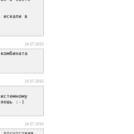
ь искали в
14.07.2015
 комбината
14.07.2015
системному
ляешь :-)
14.07.2015
т отсутствия