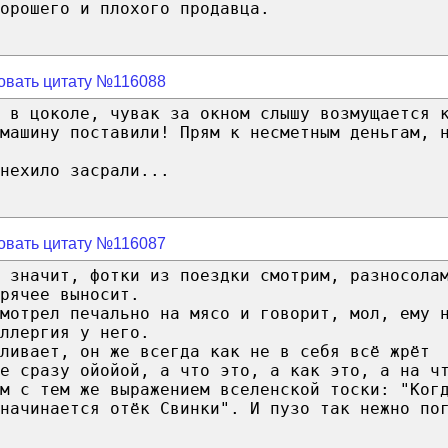
орошего и плохого продавца.
овать цитату №116088
ю в цоколе, чувак за окном слышу возмущается 
машину поставили! Прям к несметным деньгам, 
нехило засрали...
овать цитату №116087
, значит, фотки из поездки смотрим, разносола
рячее выносит.
мотрел печально на мясо и говорит, мол, ему 
ллергия у него.
ливает, он же всегда как не в себя всё жрёт
е сразу ойойой, а что это, а как это, а на ч
м с тем же выражением вселенской тоски: "Ког
начинается отёк Свинки". И пузо так нежно по