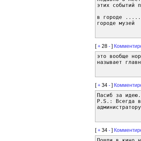
этих событий п
в городе .....
городе музей
[
+
28
-
]
Комментир
это вообще нор
называет главн
[
+
34
-
]
Комментир
Пасиб за идею.
P.S.: Всегда в
администратору
[
+
34
-
]
Комментир
Пошли в кино н