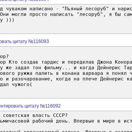
д чуваком написано - "Пьяный лесоруб" и нари
Они могли просто написать "лесоруб", я бы са
у )))
овать цитату №116093
ор?
ор Кто создав тардис и переделав Джона Конор
у же задал тон фильму... и когда Дейнерис Та
ового ружжа палить в конана варвара я понял 
о и разочарование, когда на плече Дейнерис к
дал чужого(
нтировать цитату №116092
 советская власть СССР?
ьмичасовой рабочий день. Впервые в мире в ис