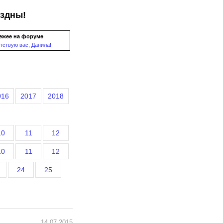
ездны!
ежее на форуме
тствую вас, Данила!
016
2017
2018
10
11
12
10
11
12
24
25
14.07.2015