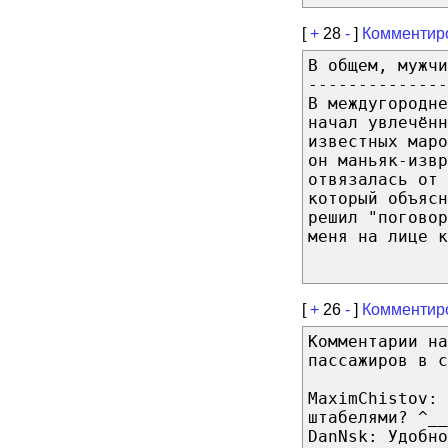
[
+
28
-
]
Комментир
В общем, мужчи
--------------
В междугородне
начал увлечённ
известных мар
он маньяк-извр
отвязалась от 
который объясн
решил "поговор
меня на лице к
[
+
26
-
]
Комментир
Комментарии на
пассажиров в с
MaximChistov: 
штабелями? ^__
DanNsk: Удобно