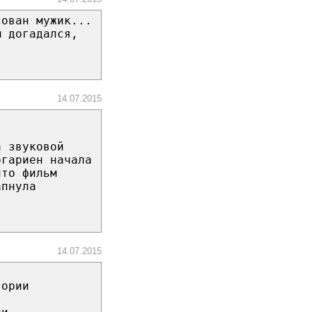
сован мужик...
м догадался,
14.07.2015
а звуковой
ргариен начала
что фильм
апнула
14.07.2015
тории