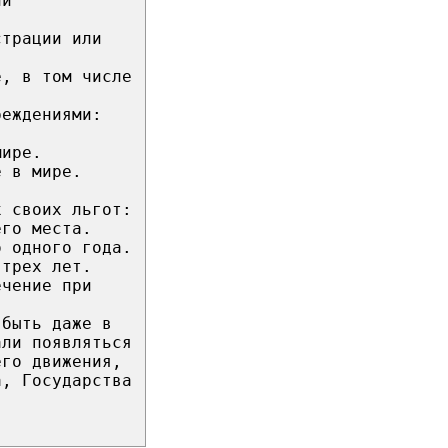
ии
страции или
е, в том числе
реждениями:
.
мире.
е в мире.
х своих льгот:
его места.
о одного года.
 трех лет.
ечение при
 быть даже в
али появляться
его движения,
а, Государства