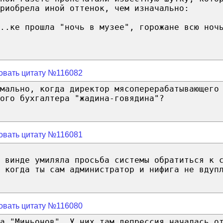
риобрела иной оттенок, чем изначально:
..ке прошла "ночь в музее", горожане всю ноч
овать цитату №116082
мально, когда директор мясоперерабатывающего
ого бухгалтера "жадина-говядина"?
овать цитату №116081
 винде умиляла просьба системы обратиться к 
 когда ты сам администратор и нифига не вдуп
овать цитату №116080
а "Миньонов". У них там депрессия началась о