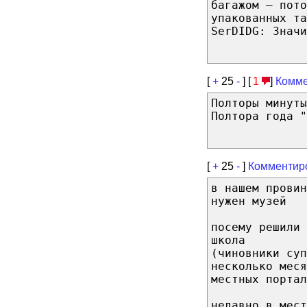
багажом — пото
упакованных та
SerDIDG: Значи
[
+
25
-
] [
1
]
Комме
Полторы минуты
Полтора года "
[
+
25
-
]
Комментир
в нашем провин
нужен музей
посему решили
школа
(чиновники суп
несколько меся
местных портал
недавно в мест