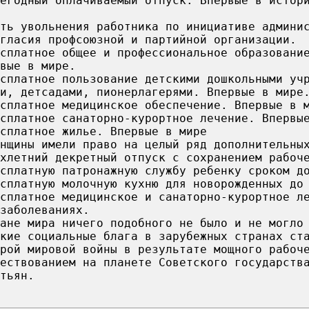
егодный оплачиваемый отпуск. Впервые в истор
ть увольнения работника по инициативе админи
гласия профсоюзной и партийной организации.
сплатное общее и профессиональное образовани
вые в мире.
сплатное пользование детскими дошкольными уч
и, детсадами, пионерлагерями. Впервые в мире
сплатное медицинское обеспечение. Впервые в 
сплатное санаторно-курортное лечение. Впервы
сплатное жилье. Впервые в мире
нщины имели право на целый ряд дополнительны
хлетний декретный отпуск с сохранением рабоч
сплатную патронажную службу ребенку сроком д
сплатную молочную кухню для новорожденных до
сплатное медицинское и санаторно-курортное л
заболеваниях.
ане мира ничего подобного не было и не могло
кие социальные блага в зарубежных странах ст
орой мировой войны в результате мощного рабоч
ествованием на планете Советского государств
тьян.