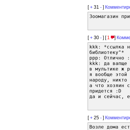
[
+
31
-
]
Комментир
Зоомагазин при
[
+
30
-
] [
1
]
Комме
kkk: *ссылка н
библиотеку"*
ppp: Отлично :
kkk: да вапще
в мультике ж р
я вообще этой 
народу, никто 
а что хозяин 
придется :D
да и сейчас, е
[
+
25
-
]
Комментир
Возле дома ест