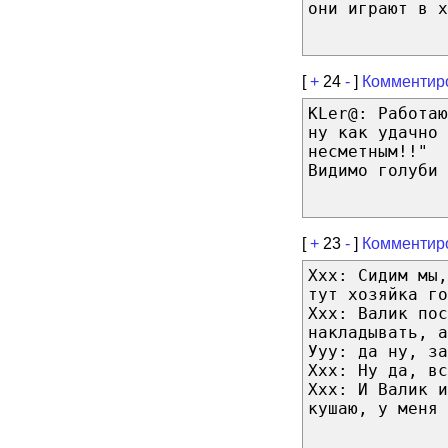
они играют в х
[
+
24
-
]
Комментир
KLer@: Работа
ну как удачно 
несметным!!"
Видимо голуби 
[
+
23
-
]
Комментир
Ххх: Сидим мы
тут хозяйка го
Ххх: Валик пос
накладывать, а
Ууу: да ну, за
Ххх: Ну да, вс
Ххх: И Валик и
кушаю, у меня 