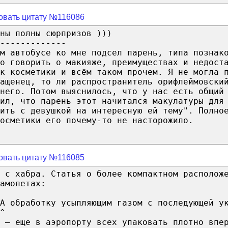
овать цитату №116086
ны полны сюрпризов )))
-------------
м автобусе ко мне подсел парень, типа познак
о говорить о макияже, преимуществах и недост
ок косметики и всём таком прочем. Я не могла 
ащенец, то ли распространитель орифлеймовски
него. Потом выяснилось, что у нас есть общий
ил, что парень этот начитался макулатуры для
ить с девушкой на интересную ей тему". Полно
осметики его почему-то не насторожило.
овать цитату №116085
 с хабра. Статья о более компактном располож
амолетах:
А обработку усыпляющим газом с последующей у
^
 — еще в аэропорту всех упаковать плотно впе