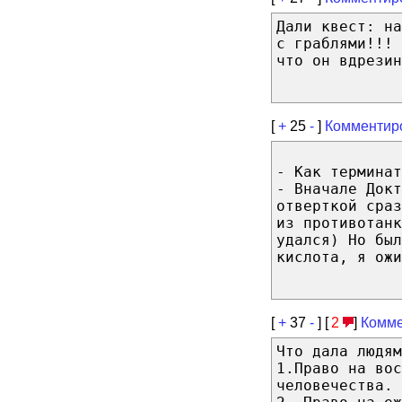
Дали квест: на
с граблями!!! 
что он вдрезин
[
+
25
-
]
Комментир
- Как терминат
- Вначале Докт
отверткой сраз
из противотанк
удался) Но был
кислота, я ожи
[
+
37
-
] [
2
]
Комме
Что дала людям
1.Право на вос
человечества.