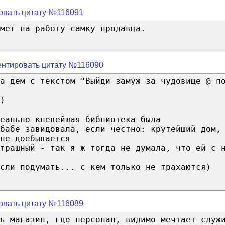
овать цитату №116091
мет на работу самку продавца.
нтировать цитату №116090
а дем с текстом "Выйди замуж за чудовище @ п
)
eально клевейшая библиотека была
бабе завидовала, если честно: крутейший дом,
не доебывается
страшный - так я ж тогда не думала, что ей с 
сли подумать... с кем только не трахаются)
овать цитату №116089
ь магазин, где персонал, видимо мечтает служ