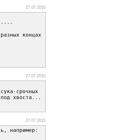
27.07.2015
-----
 разных концах
27.07.2015
-сука-срочных
 под хвоста...
27.07.2015
ть, например: