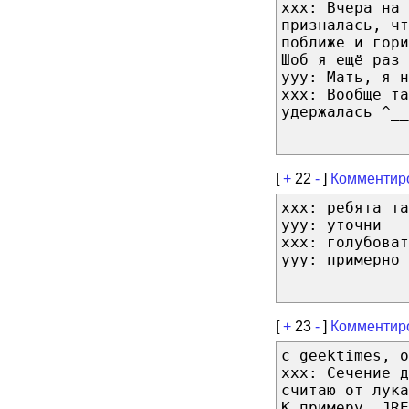
ххх: Вчера на 
призналась, чт
поближе и гори
Шоб я ещё раз 
ууу: Мать, я н
ххх: Вообще та
удержалась ^__
[
+
22
-
]
Комментир
xxx: ребята та
yyy: уточни
xxx: голубоват
yyy: примерно 
[
+
23
-
]
Комментир
с geektimes, о
xxx: Сечение д
считаю от лука
К примеру, JRE