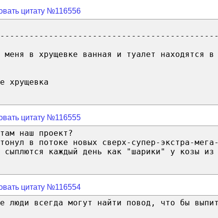
овать цитату №116556
--------------------------------------------
 меня в хрущевке ванная и туалет находятся в
е хрущевка
овать цитату №116555
там наш проект?
Утонул в потоке новых сверх-супер-экстра-мега
 сыплются каждый день как "шарики" у козы из
овать цитату №116554
ые люди всегда могут найти повод, что бы выпи