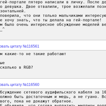
гей-портале пятеро написали в личку. После д
о девушка. Двое отвалили, трое возжелали поз
зонтальней.
поверила, что они только мальчиками интересу
е хочу знать, что ты делала на гей-портале!
м было очень интересное обсуждение моделей в
_^
овать цитату №116561
м какие-то не такие работают
ые
сколько в RGB?
овать цитату №116560
бсуждение сетевого аудифильского кабеля за 1
олжно быть достаточным и медь, а не гуано. В
вого, пока не докажут обратное.
F объявила, что готова выплатить миллион дол