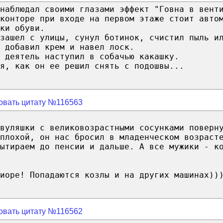
наблюдал своими глазами эффект "Говна в вент
конторе при входе на первом этаже стоит авто
ки обуви.
зашел с улицы, сунул ботинок, счистил пыль и
 добавил крем и навел лоск.
 деятель наступил в собачью какашку.
я, как он ее решил снять с подошвы...
овать цитату №116563
вуляшки с великовозрастными сосунками поверн
 плохой, он нас бросил в младенческом возраст
ытираем до пенсии и дальше. А все мужики - к
иоре! Попадаются козлы и на других машинах))
овать цитату №116562