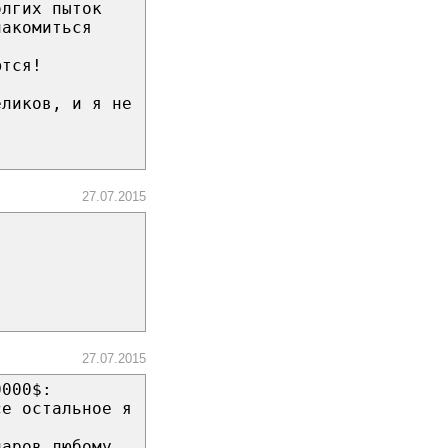
олгих пыток
накомиться
ются!
еликов, и я не
27.07.2015
27.07.2015
0000$:
се остальное я
ларов любому