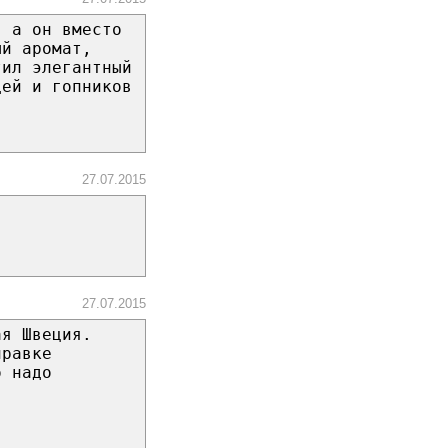
, а он вместо
ый аромат,
тил элегантный
дей и гопников
27.07.2015
27.07.2015
ая Швеция.
правке
о надо