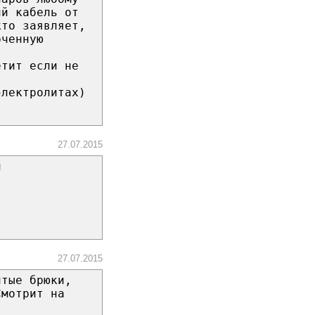
ий кабель от
кто заявляет,
рченную
етит если не
электролитах)
27.07.2015
й
27.07.2015
лтые брюки,
Смотрит на