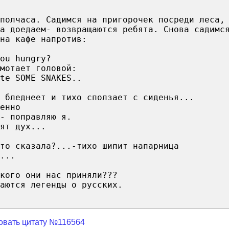
 полчаса. Садимся на пригорочек посреди леса,
а доедаем- возвращаются ребята. Снова садимс
на кафе напротив:
ou hungry?
мотает головой:
te SOME SNAKES..
 бледнеет и тихо сползает с сиденья...
енно
- поправляю я.
ят дух...
то сказала?...-тихо шипит напарница
...
кого они нас приняли???
аются легенды о русских.
овать цитату №116564