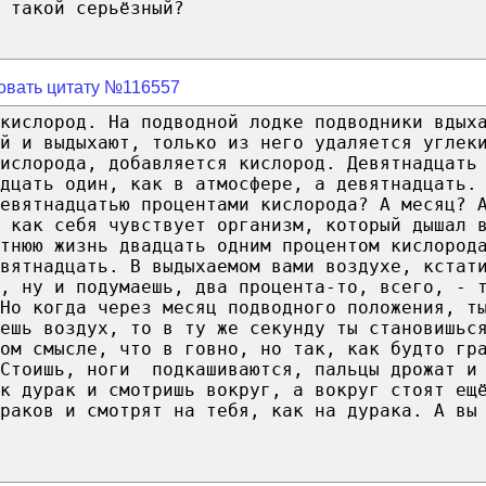
 такой серьёзный?
овать цитату №116557
кислород. На подводной лодке подводники вдых
й и выдыхают, только из него удаляется углек
ислорода, добавляется кислород. Девятнадцать
дцать один, как в атмосфере, а девятнадцать.
девятнадцатью процентами кислорода? А месяц? 
 как себя чувствует организм, который дышал 
тнюю жизнь двадцать одним процентом кислород
вятнадцать. В выдыхаемом вами воздухе, кстат
, ну и подумаешь, два процента-то, всего, - 
Но когда через месяц подводного положения, т
ешь воздух, то в ту же секунду ты становишьс
ом смысле, что в говно, но так, как будто гр
 Стоишь, ноги подкашиваются, пальцы дрожат и
к дурак и смотришь вокруг, а вокруг стоят ещ
раков и смотрят на тебя, как на дурака. А вы