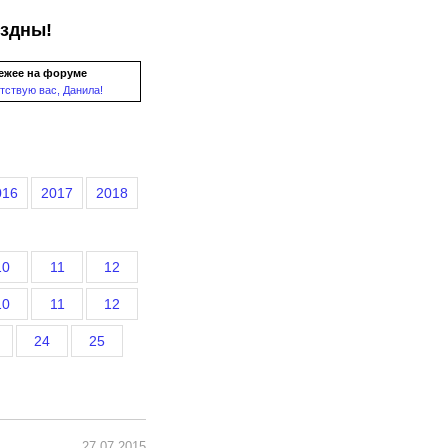
ездны!
ежее на форуме
тствую вас, Данила!
016
2017
2018
10
11
12
10
11
12
24
25
27.07.2015