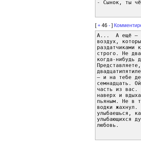
- Сынок, ты чё
[
+
46
-
]
Комментир
А... А ещё – 
воздух, которы
раздатчиками к
строго. Не два
когда-нибудь 
Представляете,
двадцатипятиле
– и на тебе де
семнадцать. Ой
часть из вас. 
наверх и вдыха
пьяным. Не в т
водки жахнул.
улыбаешься, ка
улыбающихся ду
любовь.