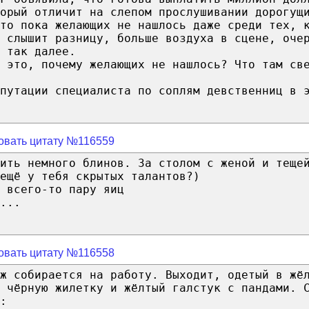
орый отличит на слепом прослушивании дорогущ
-то пока желающих не нашлось даже среди тех, 
 слышит разницу, больше воздуха в сцене, оче
 так далее.
 это, почему желающих не нашлось? Что там св
епутации специалиста по соплям девственниц в 
овать цитату №116559
ить немного блинов. За столом с женой и теще
ещё у тебя скрытых талантов?)
 всего-то пару яиц
...
овать цитату №116558
ж собирается на работу. Выходит, одетый в жё
 чёрную жилетку и жёлтый галстук с пандами. 
: