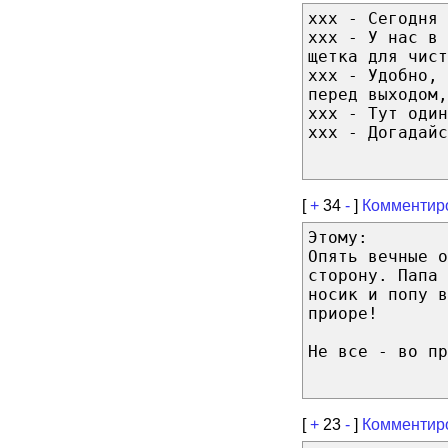
ххх - Сегодня 
ххх - У нас в 
щетка для чист
ххх - Удобно, 
перед выходом,
ххх - Тут один
ххх - Догадайс
[
+
34
-
]
Комментир
Этому:
Опять вечные о
сторону. Папа
носик и попу в
приоре!
Не все - во пр
[
+
23
-
]
Комментир