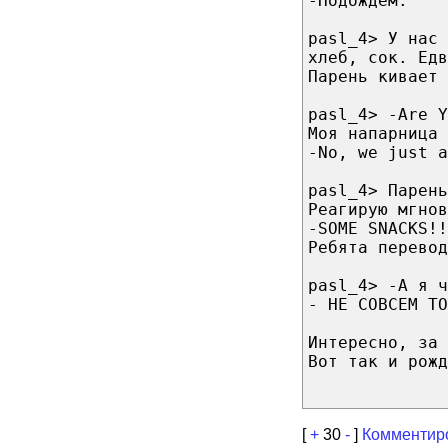
-Подождём.
pasl_4> У нас
хлеб, сок. Едв
Парень кивает 
pasl_4> -Are Y
Моя напарница 
-No, we just a
pasl_4> Парень
Реагирую мгнов
-SOME SNACKS!!
Ребята перевод
pasl_4> -А я ч
- НЕ СОВСЕМ ТО
Интересно, за 
Вот так и рожд
[
+
30
-
]
Комментир