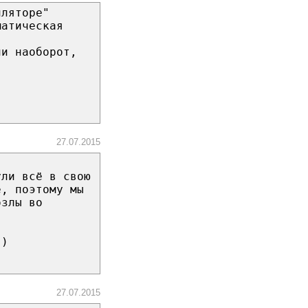
иляторе"
матическая
ли наоборот,
27.07.2015
ули всё в свою
е, поэтому мы
озлы во
))
27.07.2015