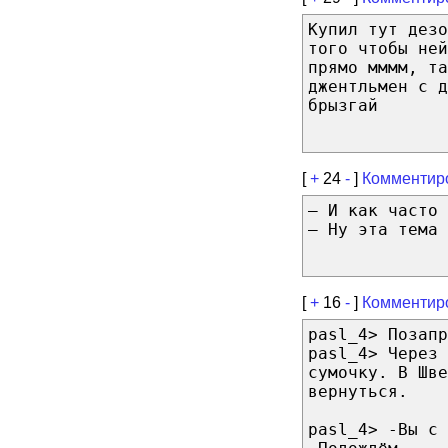
Купил тут дез
того чтобы ней
прямо мммм, та
джентльмен с д
брызгай
[
+
24
-
]
Комментир
— И как часто 
— Ну эта тема 
[
+
16
-
]
Комментир
pasl_4> Позапр
pasl_4> Через 
сумочку. В Шве
вернуться.
pasl_4> -Вы с 