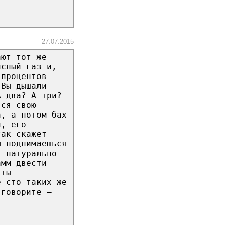
27.07.2015
ают тот же
ислый газ и,
 процентов
 Вы дышали
А два? А три?
вся свою
а, а потом бах
и, его
так скажет
ы поднимаешься
я натурально
амм двести
 ты
ё сто таких же
 говорите –