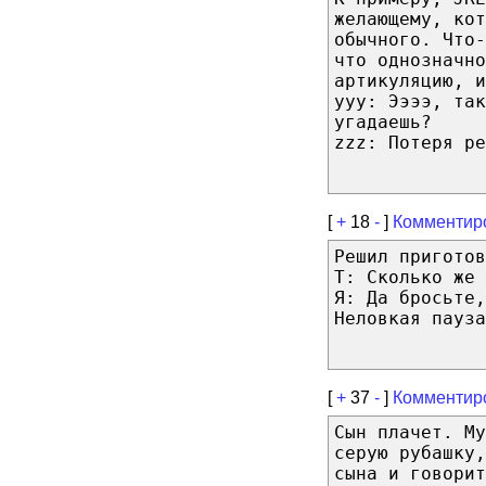
желающему, кот
обычного. Что
что однозначно
артикуляцию, и
yyy: Ээээ, так
угадаешь?
zzz: Потеря р
[
+
18
-
]
Комментир
Решил приготов
Т: Сколько же 
Я: Да бросьте,
Неловкая пауза
[
+
37
-
]
Комментир
Сын плачет. Му
серую рубашку,
сына и говорит