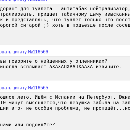
одорант для туалета - антитабак нейтрализатор
трализовать, придает табачному дыму изысканн
к и представляшь, что туалет только что посе
орогой сигарой ;) хоть в подъезде после сосе
овать цитату №116566
вы говорите о найденных утопленниках?
иногда всплывает АХАХАПХААПХААХА извините.
овать цитату №116565
ошлое лето. Идём с Испании на Петербург. Южн
10 минут выясняется,что девушка забыла на за
ции это- не особая проблема, не пропадёт...н
нами или подождёте?