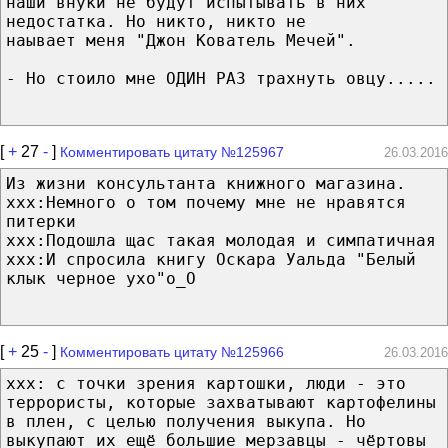
наши внуки не будут испытывать в них
недостатка. Но никто, никто не
наывает меня "Джон Кователь Мечей".
- Но стоило мне ОДИН РАЗ трахнуть овцу.....
[
+
27
-
]
Комментировать цитату №125967
26.03.2016
Из жизни консультанта книжного магазина.
ххх:Немного о том почему мне не нравятся
питерки
ххх:Подошла щас такая молодая и симпатичная
ххх:И спросила книгу Оскара Уальда "Белый
клык черное ухо"о_О
[
+
25
-
]
Комментировать цитату №125966
26.03.2016
хxх: с точки зрения картошки, люди - это
террористы, которые захватывают картофелины
в плен, с целью получения выкупа. Но
выкупают их ещё большие мерзавцы - чёртовы