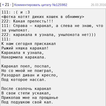
[
+
21
-
]
Комментировать цитату №125982
26.03.2016
111: :( и :3
<фотка котят диких кошек в обнимку>
222: Какая прелесть!!!
111: Справа — каракал, а слева не знаю, что
за унылокот.
222: каракала я узнала, унылокота нет)))
111:
К нам сегодня прискакал
Рыжий няшка каракал!
Каракала я узнала,
Накормила каракала.
Каракал поел, поспал,
Но со мной не поиграл,
Разодрал диван и кресло,
Под которое нассал.
После сволочь каракал
В свои степи ускакал,
Прикопав мне на прощанье
Под подушкою свой кал.