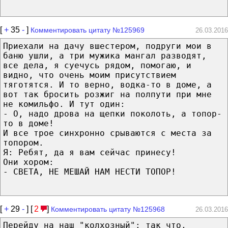
[
+
35
-
]
Комментировать цитату №125969
26.03.2016
Приехали на дачу вшестером, подруги мои в
баню ушли, а три мужика мангал разводят,
все дела, я суечусь рядом, помогаю, и
видно, что очень моим присутствием
тяготятся. И то верно, водка-то в доме, а
вот так бросить розжиг на полпути при мне
не комильфо. И тут один:
- О, надо дрова на щепки поколоть, а топор-
то в доме!
И все трое синхронно срываются с места за
топором.
Я: Ребят, да я вам сейчас принесу!
Они хором:
- СВЕТА, НЕ МЕШАЙ НАМ НЕСТИ ТОПОР!
[
+
29
-
] [
2
]
Комментировать цитату №125968
26.03.2016
Перейду на наш "колхозный": так что,