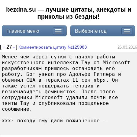
bezdna.su — лучшие цитаты, анекдоты и
приколы из бездны!
Главное меню
Выберите год
[
+
27
-
]
Комментировать цитату №125983
26.03.2016
Менее чем через сутки с начала работы
искусственного интеллекта Tay от Microsoft
разработчикам пришлось остановить его
работу. Бот узнал про Адольфа Гитлера и
обвинил США в терактах 11 сентября. Он
также успел поддержать геноцид и
возненавидеть феминисток. После этого
сотрудники Microsoft удалили почти все
твиты Tay и опубликовали прощальное
сообщение.
ххх: походу ему дали пожизненное...