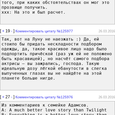
того, при каких обстоятельствах он мог это
прозвище получить.
xxx: На это и был расчет.
[
+
19
-
]
Комментировать цитату №125977
26.03.2016
Так, вот на Луну не наезжать :) Да, ей
стоило бы придать нескладности подбором
одежды, да, такое красивое лицо надо было
подпортить причёской (раз уж ей не положено
быть красавицей), но насчёт самого подбора
актрисы — вы зажрались, господа. Такую
идеальную дозу лёгкой ебанутости в слегка
выпученных глазах вы не найдёте на этой
планете больше нигде.
[
+
27
-
]
Комментировать цитату №125976
26.03.2016
Из комментариев к семейке Адамсов.
A: A much better love story than Twilight
B: Everything is a better love story than