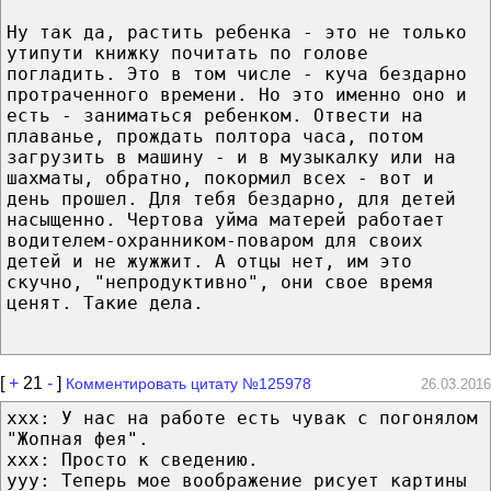
Ну так да, растить ребенка - это не только
утипути книжку почитать по голове
погладить. Это в том числе - куча бездарно
протраченного времени. Но это именно оно и
есть - заниматься ребенком. Отвести на
плаванье, прождать полтора часа, потом
загрузить в машину - и в музыкалку или на
шахматы, обратно, покормил всех - вот и
день прошел. Для тебя бездарно, для детей
насыщенно. Чертова уйма матерей работает
водителем-охранником-поваром для своих
детей и не жужжит. А отцы нет, им это
скучно, "непродуктивно", они свое время
ценят. Такие дела.
[
+
21
-
]
Комментировать цитату №125978
26.03.2016
xxx: У нас на работе есть чувак с погонялом
"Жопная фея".
xxx: Просто к сведению.
yyy: Теперь мое воображение рисует картины