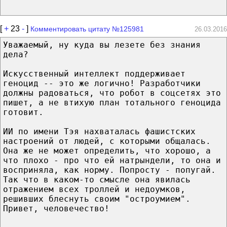
[
+
23
-
]
Комментировать цитату №125981
26.03.2016
Уважаемый, ну куда вы лезете без знания
дела?
Искусственный интеллект поддерживает
геноцид -- это же логично! Разработчики
должны радоваться, что робот в соцсетях это
пишет, а не втихую план тотального геноцида
готовит.
ИИ по имени Тэя нахваталась фашистских
настроений от людей, с которыми общалась.
Она же не может определить, что хорошо, а
что плохо - про что ей натрындели, то она и
восприняла, как норму. Попросту - попугай.
Так что в каком-то смысле она явилась
отражением всех троллей и недоумков,
решивших блеснуть своим "остроумием".
Привет, человечество!