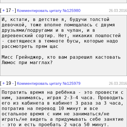
[
+
17
-
]
Комментировать цитату №125980
26.03.2016
И, кстати, в детстве я, будучи толстой
девочкой, тоже вполне помещалась с двумя
друзьями/подругами и в чулан, и в
деревенский сортир. Нет, никаких пошлостей
- светящиеся в темноте бусы, которые надо
рассмотреть прям щас
Мисс Грейнджер, кто вам разрешил кастовать
Люмос при магглах?
[
+
19
-
]
Комментировать цитату №125979
26.03.2016
Потратить время на ребёнка - это провести с
ним, занимаясь, играя 2-3-4 часа. Проводить
его из кабинета в кабинет 3 раза за 3 часа,
потратив на перевод 10 минут и все
остальное время с ним не заниматься/не
играть/не видеть а придумывать себе занятие
- это и есть проебать 2 часа 50 минут.