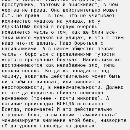
преступнику, поэтому и выискивает, в чём
жертва не права. Она действительно может
быть не права - в том, что не учитывает
количество мудаков на улицах, но у
АДЕКВАТНЫХ людей в первую очередь
появляется мысль о том, как же блин всё-
таки много мудаков на улицах, и что с этим
надо что-то делать. Надо бороться с
насильниками. А в нашем обществе первая
мысль - бороться с проявлениями тупости
жертв в прозрачных блузках. Насильники же
воспринимаются как неизбежное зло, типа
плохой погоды. Когда вы попадаете под
машину, водитель действительно может быть
ни в чём не виноват, или виноват в
неосторожности, в невнимательности. Далеко
не всегда водитель сбивает пешехода
намеренно (точнее - почти никогда). А
насилие происходит ВСЕГДА осознанно.
Всегда, понимаете? И это действительно
страшная беда, а вы своим "самавиновата"
минимизируете значение этой беды, низводите
её до уровня гололёда на дорогах.