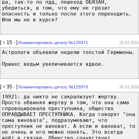
да, так-то по пдд, пешеход ОБЯЗАН,
убедиться, в том, что ему не грозит
опасность и только после этого переходить.
Или мы не в курсе?
[
+
15
-
]
Комментировать цитату №125971
26.03.2016
Астрологи объявили неделю толстой Гермионы.
Привес ведьм увеличивается вдвое.
[
+
35
-
]
Комментировать цитату №125970
26.03.2016
19921: да никто не сакрализует жертву.
Просто обвиняя жертву в том, что она сама
спровоцировала преступника, общество
ОПРАВДЫВАЕТ ПРЕСТУПНИКА. Когда говорят "она
сама виновата", подразумевают, что
преступник не виноват. А если и виноват, то
не очень и его можно понять. Это всегда
идёт в связке. Общество сочувствует