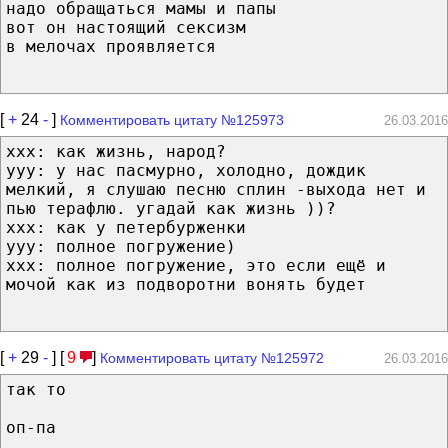
надо обращаться мамы и папы
вот он настоящий сексизм
в мелочах проявляется
[
+
24
-
]
Комментировать цитату №125973
26.03.2016
ххх: как жизнь, народ?
ууу: у нас пасмурно, холодно, дождик
мелкий, я слушаю песню сплин -выхода нет и
пью терафлю. угадай как жизнь ))?
ххх: как у петербурженки
ууу: полное погружение)
ххх: полное погружение, это если ещё и
мочой как из подворотни вонять будет
[
+
29
-
] [
9
]
Комментировать цитату №125972
26.03.2016
так то
оп-па