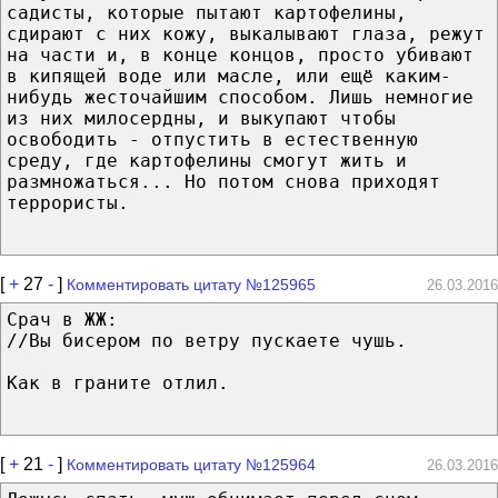
садисты, которые пытают картофелины,
сдирают с них кожу, выкалывают глаза, режут
на части и, в конце концов, просто убивают
в кипящей воде или масле, или ещё каким-
нибудь жесточайшим способом. Лишь немногие
из них милосердны, и выкупают чтобы
освободить - отпустить в естественную
среду, где картофелины смогут жить и
размножаться... Но потом снова приходят
террористы.
[
+
27
-
]
Комментировать цитату №125965
26.03.2016
Срач в ЖЖ:
//Вы бисером по ветру пускаете чушь.
Как в граните отлил.
[
+
21
-
]
Комментировать цитату №125964
26.03.2016