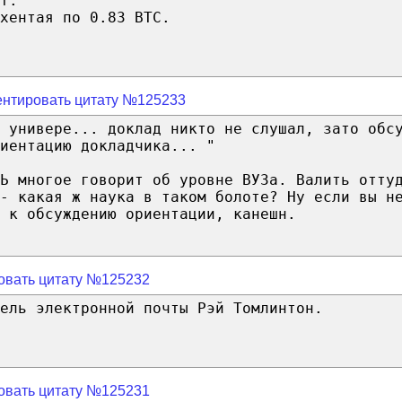
т.
хентая по 0.83 BTC.
нтировать цитату №125233
 универе... доклад никто не слушал, зато обс
иентацию докладчика... "
НЬ многое говорит об уровне ВУЗа. Валить отту
- какая ж наука в таком болоте? Ну если вы н
 к обсуждению ориентации, канешн.
овать цитату №125232
ель электронной почты Рэй Томлинтон.
овать цитату №125231