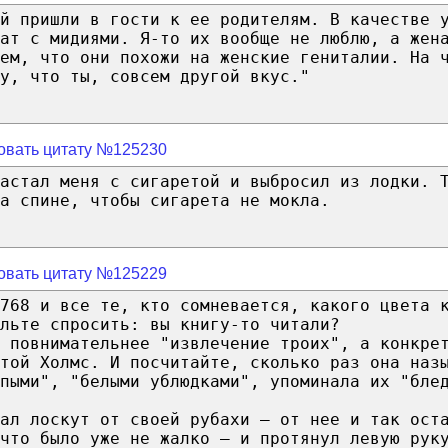
й пришли в гости к ее родителям. В качестве 
лат с мидиями. Я-то их вообще не люблю, а жен
ем, что они похожи на женские гениталии. На 
у, что ты, совсем другой вкус."
овать цитату №125230
застал меня с сигаретой и выбросил из лодки. 
а спине, чтобы сигарета не мокла.
овать цитату №125229
768 и все те, кто сомневается, какого цвета 
льте спросить: вы книгу-то читали?
 повнимательнее "извлечение троих", а конкре
ттой Холмс. И посчитайте, сколько раз она наз
опыми", "белыми ублюдками", упоминала их "бле
ал лоскут от своей рубахи — от нее и так ост
что было уже не жалко — и протянул левую рук