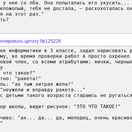
 у нее со лба. Она попыталась его укусить...
еложопый, тебя не достала, — расхохоталась о
я на этот раз."
ть?
нтировать цитату №125228
ок информатики в 3 классе, задал нарисовать 
му, во время проверки работ я просто охренел
овой член, со всеми атрибутами: яички, черны
у
 что такое?"
тно: "ракета!"
ль: "ах тыж хитрая жопа!"
"неужели и вправду ракета..."
с детьми такого возраста стараюсь не ругатьс
тор школы, видит рисунок: "ЭТО ЧТО ТАКОЕ!"
чиво: "ах... да... да, молодец, очень красив
"