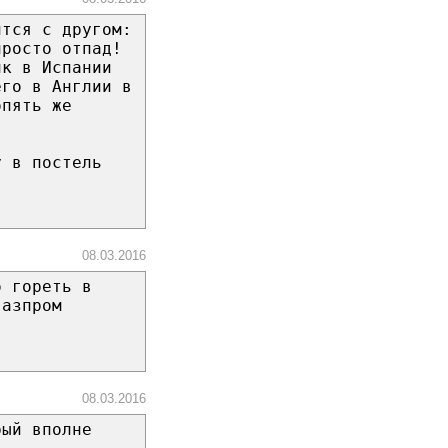
ится с другом:
просто отпад!
ик в Испании
его в Англии в
опять же
у в постель
08.03.2016
о гореть в
газпром
08.03.2016
рый вполне