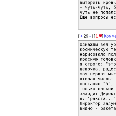
вытереть кровь
— Чуть-чуть, б
чуть не попалс
Еще вопросы ес
[
+
29
-
] [
1
]
Комме
Однажды вел ур
космическую те
нарисовала пол
красную головк
я строго: "это
девочка, радос
моя первая мыс
вторая мысль: 
поставил "5", 
только лаской
заходит Дирек
я: "ракета..."
Директор задум
видно - ракета