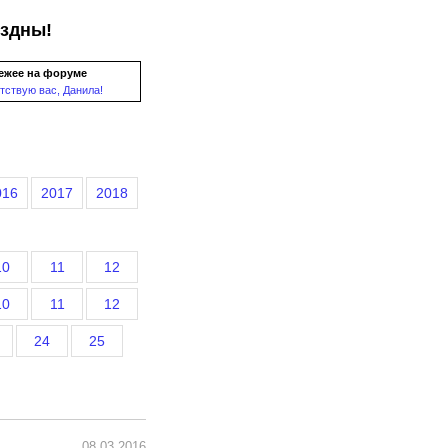
ездны!
ежее на форуме
тствую вас, Данила!
016
2017
2018
10
11
12
10
11
12
24
25
08.03.2016