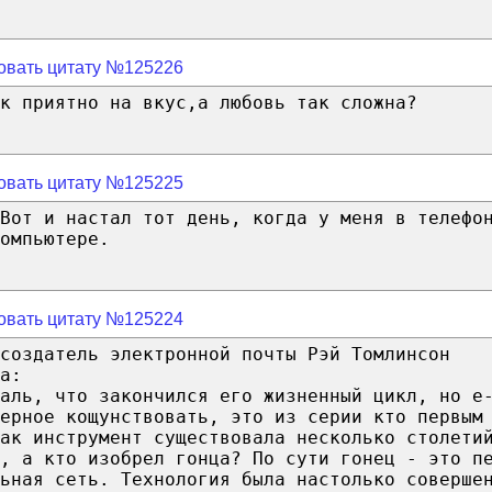
овать цитату №125226
к приятно на вкус,а любовь так сложна?
овать цитату №125225
 Вот и настал тот день, когда у меня в телефо
омпьютере.
овать цитату №125224
 создатель электронной почты Рэй Томлинсон
a:
аль, что закончился его жизненный цикл, но e
верное кощунствовать, это из серии кто первым
ак инструмент существовала несколько столети
, а кто изобрел гонца? По сути гонец - это п
ьная сеть. Технология была настолько соверше