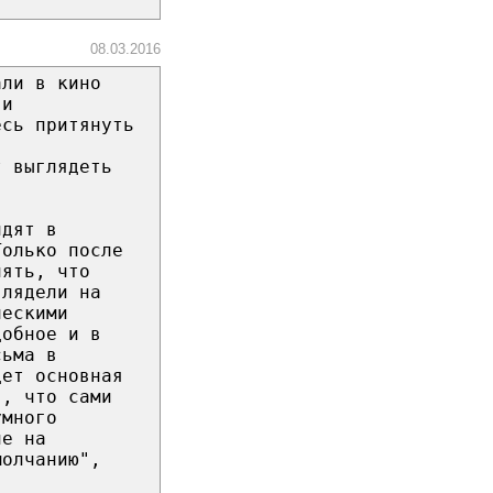
08.03.2016
али в кино
 и
есь притянуть
т выглядеть
идят в
Только после
нять, что
глядели на
ческими
добное и в
сьма в
дет основная
я, что сами
умного
ие на
молчанию",