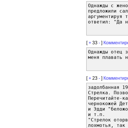
Однажды с жено
предложили са
аргументируя т
ответил: "Да н
[
+
33
-
]
Комментир
Однажды отец 
меня плавать н
[
+
23
-
]
Комментир
задолбанная 19
Стрелка. Позво
Перечитайте-ка
чернокожей Де
и Эдди "белож
и т.п.
"Стрелок оторв
лохмотья, так 