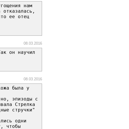
угощения нам
а отказалась,
что ее отец
08.03.2016
Так он научил
08.03.2016
кожа была у
тно, эпизоды с
ывала Стрелка
дные стручки"
ались одни
у, чтобы