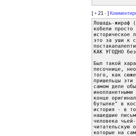
[
+
21
-
]
Комментир
Лошадь-жираф (
кобели просто 
историческое 
это за уши к с
постакапалепти
КАК УГОДНО без
Был такой хара
песочнице, нео
того, как сюже
пришельцы эти 
самом деле обы
инопланетными 
конце оригинал
бутылке" в кос
история - в то
нашедшие письм
человека чьей-
читательскую о
которые на сам