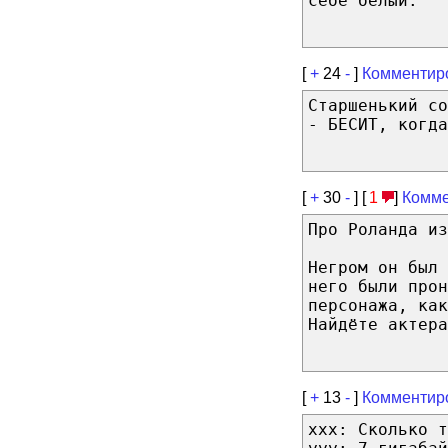
себе белый.
[
+
24
-
]
Комментир
Старшенький со
- БЕСИТ, когда
[
+
30
-
] [
1
]
Комме
Про Роланда из
Негром он был
него были прон
персонажа, как
Найдёте актера
[
+
13
-
]
Комментир
xxx: Сколько т