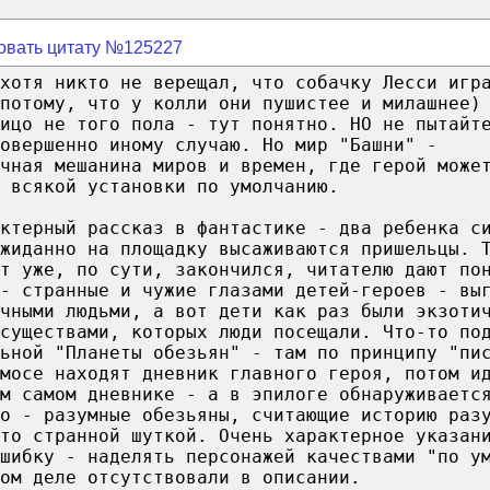
овать цитату №125227
хотя никто не верещал, что собачку Лесси игр
потому, что у колли они пушистее и милашнее)
лицо не того пола - тут понятно. НО не пытайт
овершенно иному случаю. Но мир "Башни" -
чная мешанина миров и времен, где герой може
 всякой установки по умолчанию.
ктерный рассказ в фантастике - два ребенка с
жиданно на площадку высаживаются пришельцы. 
т уже, по сути, закончился, читателю дают по
- странные и чужие глазами детей-героев - вы
чными людьми, а вот дети как раз были экзоти
существами, которых люди посещали. Что-то по
ьной "Планеты обезьян" - там по принципу "пи
мосе находят дневник главного героя, потом и
м самом дневнике - а в эпилоге обнаруживаетс
о - разумные обезьяны, считающие историю раз
то странной шуткой. Очень характерное указан
шибку - наделять персонажей качествами "по у
ом деле отсутствовали в описании.