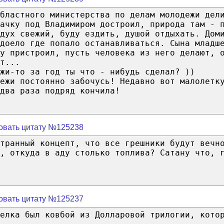
бластного министерства по делам молодежи дел
дачку под Владимиром достроил, природа там - 
дух свежий, буду ездить, душой отдыхать. Дом
доело где попало останавливаться. Сына младш
у пристроил, пусть человека из него делают, 
т...
жи-то за год ты что - нибудь сделал? ))
ежи постоянно забочусь! Недавно вот малолетк
два раза подряд кончила!
овать цитату №125238
транный концепт, что все грешники будут вечн
, откуда в аду столько топлива? Сатану что, 
овать цитату №125237
елка был ковбой из Долларовой трилогии, кото