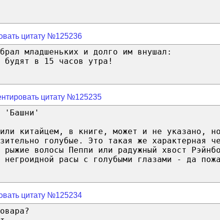
овать цитату №125236
брал младшеньких и долго им внушал:
 будят в 15 часов утра!
нтировать цитату №125235
 'Башни'
 или китайцем, в книге, может и не указано, н
зительно голубые. Это такая же характерная ч
 рыжие волосы Пеппи или радужный хвост Рэйнб
 негроидной расы с голубыми глазами - да пож
овать цитату №125234
овара?