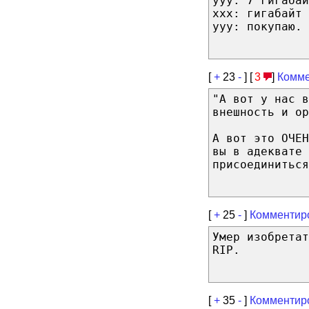
yyy: 7 гигабай
xxx: гигабайт 
yyy: покупаю.
[
+
23
-
] [
3
]
Комме
"А вот у нас в
внешность и ор
А вот это ОЧЕ
вы в адеквате 
присоединиться
[
+
25
-
]
Комментир
Умер изобретат
RIP.
[
+
35
-
]
Комментир