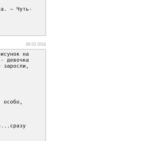
на. — Чуть-
08.03.2016
рисунок на
 - девочка
е заросли,
я особо,
о...сразу