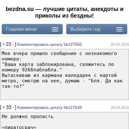
bezdna.su — лучшие цитаты, анекдоты и
приколы из бездны!
Главное меню
Выберите год
[
+
22
-
]
Комментировать цитату №127550
29.04.2016
Мне вчера пришло сообщение с незнакомого
номера:
"Ваша карта заблокирована, свяжитесь по
номеру 926блаблабла."
Вытаскиваю из кармана каледарек с картой
метро, смотрю на нее, думаю - "Бля. Да как
так-то?"
[
+
33
-
]
Комментировать цитату №127549
29.04.2016
Не должно пропасть
=пиратосрач=