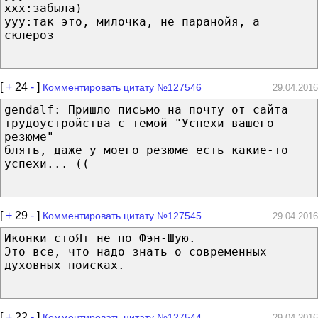
xxx:забыла)
yyy:так это, милочка, не паранойя, а
склероз
[
+
24
-
]
Комментировать цитату №127546
29.04.2016
gendalf: Пришло письмо на почту от сайта
трудоустройства с темой "Успехи вашего
резюме"
блять, даже у моего резюме есть какие-то
успехи... ((
[
+
29
-
]
Комментировать цитату №127545
29.04.2016
Иконки стоЯт не по Фэн-Шую.
Это все, что надо знать о современных
духовных поисках.
[
+
22
-
]
Комментировать цитату №127544
29.04.2016