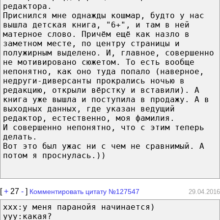
редактора.
Приснился мне однажды кошмар, будто у нас
вышла детская книга, "6+", и там в ней
матерное слово. Причём ещё как назло в
заметном месте, по центру страницы и
полужирным выделено. И, главное, совершенно
не мотивировано сюжетом. То есть вообще
непонятно, как оно туда попало (наверное,
недруги-диверсанты прокрались ночью в
редакцию, открыли вёрстку и вставили). А
книга уже вышла и поступила в продажу. А в
выходных данных, где указан ведущий
редактор, естественно, моя фамилия.
И совершенно непонятно, что с этим теперь
делать.
Вот это был ужас ни с чем не сравнимый. А
потом я проснулась.))
[
+
27
-
]
Комментировать цитату №127547
29.04.2016
xxx:у меня паранойя начинается)
yyy:какая?