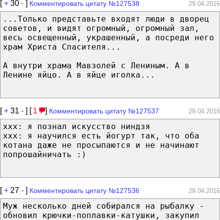
[
+
30
-
]
Комментировать цитату №127538
29.04.2016
...Только представьте входят люди в дворец
советов, и видят огромный, огромный зал,
весь освещенный, украшенный, а посреди него
храм Христа Спасителя...
А внутри храма Мавзолей с Лениным. А в
Ленине яйцо. А в яйце иголка...
[
+
31
-
] [
1
]
Комментировать цитату №127537
29.04.2016
xxx: я познал искусство ниндзя
xxx: я научился есть йогурт так, что оба
котана даже не просыпаются и не начинают
попрошайничать :)
[
+
27
-
]
Комментировать цитату №127536
29.04.2016
Муж несколько дней собирался на рыбалку -
обновил крючки-поплавки-катушки, закупил