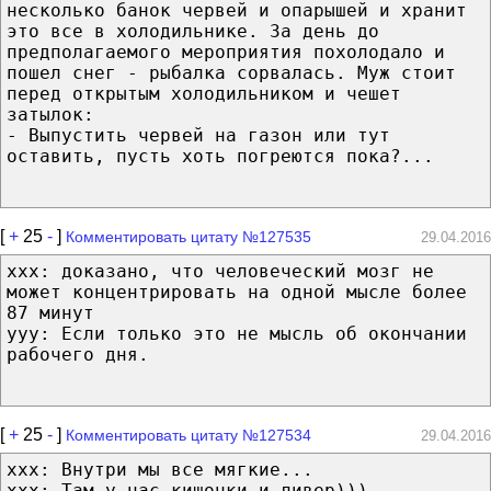
несколько банок червей и опарышей и хранит
это все в холодильнике. За день до
предполагаемого мероприятия похолодало и
пошел снег - рыбалка сорвалась. Муж стоит
перед открытым холодильником и чешет
затылок:
- Выпустить червей на газон или тут
оставить, пусть хоть погреются пока?...
[
+
25
-
]
Комментировать цитату №127535
29.04.2016
xxx: доказано, что человеческий мозг не
может концентрировать на одной мысле более
87 минут
yyy: Если только это не мысль об окончании
рабочего дня.
[
+
25
-
]
Комментировать цитату №127534
29.04.2016
xxx: Внутри мы все мягкие...
xxx: Там у нас кишочки и ливер)))