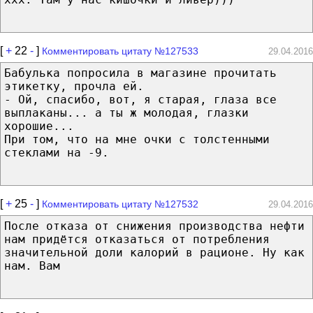
[
+
22
-
]
Комментировать цитату №127533
29.04.2016
Бабулька попросила в магазине прочитать
этикетку, прочла ей.
- Ой, спасибо, вот, я старая, глаза все
выплаканы... а ты ж молодая, глазки
хорошие...
При том, что на мне очки с толстенными
стеклами на -9.
[
+
25
-
]
Комментировать цитату №127532
29.04.2016
После отказа от снижения производства нефти
нам придётся отказаться от потребления
значительной доли калорий в рационе. Ну как
нам. Вам