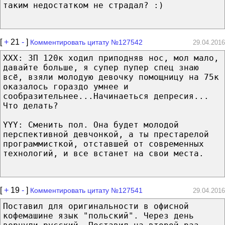
таким недостатком не страдал? :)
[
+
21
-
]
Комментировать цитату №127542
29.04.2016
ХХХ: ЗП 120к ходил приподняв нос, мол мало,
давайте больше, я супер пупер спец знаю
всё, взяли молодую девочку помощницу на 75к
оказалось гораздо умнее и
сообразительнее...Начинаеться депресия...
Что делать?
YYY: Сменить пол. Она будет молодой
перспективной девчонкой, а ты престарелой
программисткой, отставшей от современных
технологий, и все встанет на свои места.
[
+
19
-
]
Комментировать цитату №127541
29.04.2016
Поставил для оригинальности в офисной
кофемашине язык "польский". Через день