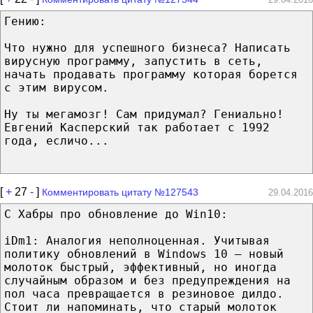
Гению:
Что нужно для успешного бизнеса? Написать
вирусную программу, запустить в сеть,
начать продавать программу которая борется
с этим вирусом.
Ну ты мегамозг! Сам придумал? Гениально!
Евгений Касперский так работает с 1992
года, есличо...
[
+
27
-
]
Комментировать цитату №127543
29.04.2016
С Хабры про обновление до Win10:
iDm1: Аналогия неполноценная. Учитывая
политику обновлений в Windows 10 — новый
молоток быстрый, эффективный, но иногда
случайным образом и без предупреждения на
пол часа превращается в резиновое дилдо.
Стоит ли напоминать, что старый молоток