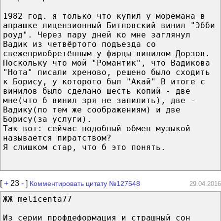
1982 год. я только что купил у моремана в
апрашке лицензионный Битловский винил "Эбби
роуд". Через пару дней ко мне заглянул
Вадик из четвёртого подъезда со
свежеприобретённым у фарцы винилом Дорзов.
Поскольку что мой "Романтик", что Вадикова
"Нота" писали хреново, решено было сходить
к Борису, у которого был "Акай" В итоге с
винилов было сделано шесть копий - две
мне(что б винил зря не запилить), две -
Вадику(по тем же соображениям) и две
Борису(за услуги).
Так вот: сейчас подобный обмен музыкой
называется пиратством?
Я слишком стар, что б это понять.
[
+
23
-
]
Комментировать цитату №127548
29.04.2016
ЖЖ melicenta77
Из серии профдеформация и страшный сон