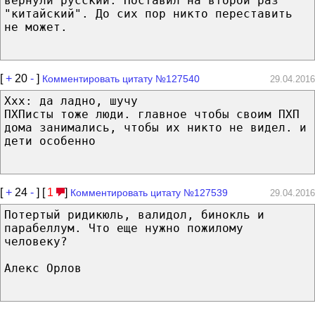
вернули русский. Поставил на второй раз
"китайский". До сих пор никто переставить
не может.
[
+
20
-
]
Комментировать цитату №127540
29.04.2016
Xxx: да ладно, шучу
ПХПисты тоже люди. главное чтобы своим ПХП
дома занимались, чтобы их никто не видел. и
дети особенно
[
+
24
-
] [
1
]
Комментировать цитату №127539
29.04.2016
Потертый ридикюль, валидол, бинокль и
парабеллум. Что еще нужно пожилому
человеку?
Алекс Орлов