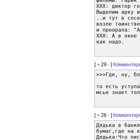
фильмы. Гарик 
ХХХ: диктор го
Выделим арку и
..и тут в сосе
возле таинстве
и проорала: "А
ХХХ: А в окне 
как надо.
[
+
29
-
]
Комментир
>>>Где, ну, бл
то есть уступа
мсье знает тол
[
+
26
-
]
Комментир
Дядька в банке
бумаг,где на к
Дядька:Что пис