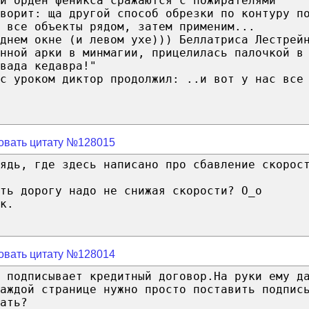
и орден феникса сражаются с пожирателями
ворит: ща другой способ обрезки по контуру п
 все объекты рядом, затем применим...
днем окне (и левом ухе))) Беллатриса Лестрей
нной арки в минмагии, прицелилась палочкой в
вада кедавра!"
с уроком диктор продолжил: ..и вот у нас все
овать цитату №128015
ядь, где здесь написано про сбавление скорос
ть дорогу надо не снижая скорости? O_o
к.
овать цитату №128014
 подписывает кредитный договор.На руки ему д
аждой странице нужно просто поставить подпис
ать?