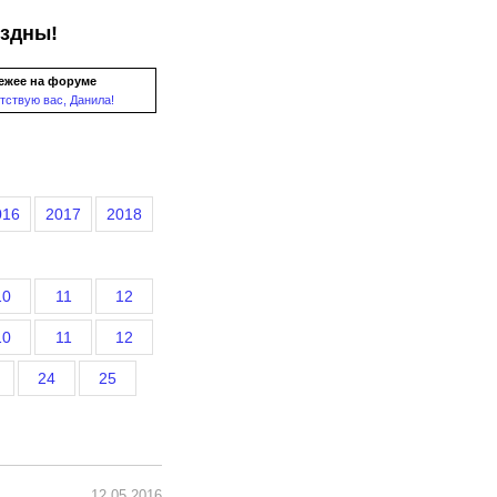
ездны!
ежее на форуме
тствую вас, Данила!
016
2017
2018
10
11
12
10
11
12
24
25
12.05.2016