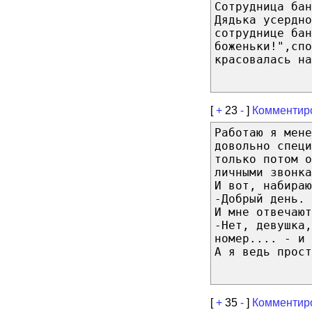
Сотрудница бан
Дядька усердно
сотруднице бан
боженьки!",спо
красовалась на
[
+
23
-
]
Комментир
Работаю я мене
довольно специ
только потом о
личными звонка
И вот, набираю
-Добрый день. 
И мне отвечают
-Нет, девушка
номер.... - и 
А я ведь прост
[
+
35
-
]
Комментир