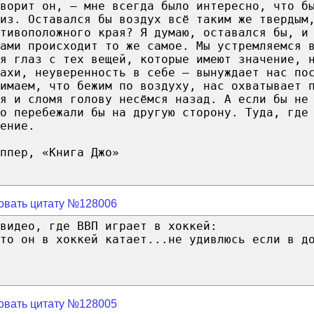
ворит он, — мне всегда было интересно, что б
из. Оставался бы воздух всё таким же твердым
отивоположного края? Я думаю, оставался бы, и
нами происходит то же самое. Мы устремляемся 
я глаз с тех вещей, которые имеют значение, 
ахи, неуверенность в себе — вынуждает нас по
имаем, что бежим по воздуху, нас охватывает 
я и сломя голову несёмся назад. А если бы не
о перебежали бы на другую сторону. Туда, где
ение.
ппер, «Книга Джо»
овать цитату №128006
видео, где ВВП играет в хоккей:
то он в хоккей катает...не удивлюсь если в д
овать цитату №128005