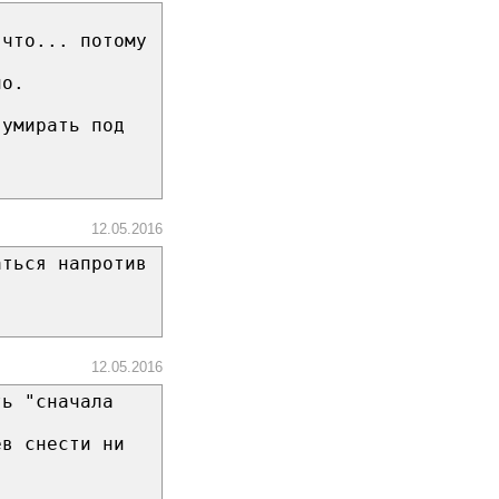
 что... потому
но.
 умирать под
12.05.2016
аться напротив
12.05.2016
ть "сначала
ев снести ни