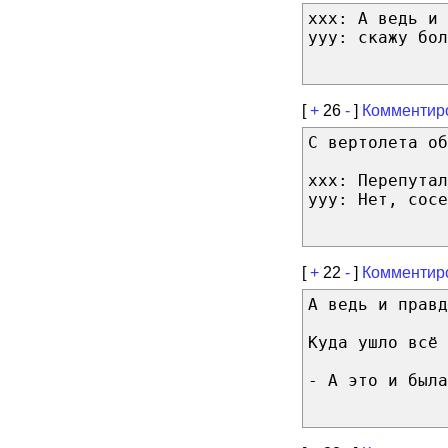
ххх: А ведь и 
ууу: скажу бол
[
+
26
-
]
Комментир
С вертолета об
ххх: Перепутал
yyy: Нет, сосе
[
+
22
-
]
Комментир
А ведь и правд
Куда ушло всё 
- А это и была