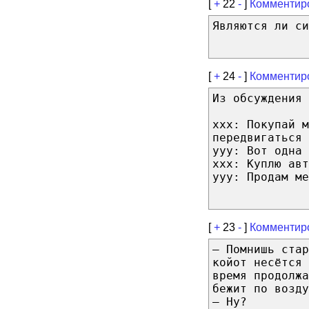
[
+
22
-
]
Комментир
Являются ли с
[
+
24
-
]
Комментир
Из обсуждения 
xxx: Покупай м
передвигаться 
yyy: Вот одна 
xxx: Куплю авт
yyy: Продам ме
[
+
23
-
]
Комментир
— Помнишь стар
койот несётся 
время продолж
бежит по возду
— Ну?