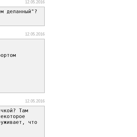
12.05.2016
ем деланный"?
12.05.2016
фортом
12.05.2016
ичкой? Там
некоторое
руживает, что