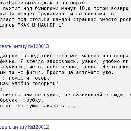
ка:Распишитесь,как в паспорте
 пыхтит над бумагами минут 10,а потом возвра
ка.Та делает "рукалицо" и со словами "о
лзает под стол.На каждой странице вместо рос
дпись "КАК В ПАСПОРТЕ"
овать цитату №128013
джером, вследствие чего моя манера разговора
фична. Я всегда здороваюсь, узнаю, удобно ли
звучиваю, чего, собственно, звоню. Не только
ми та же фигня. Просто на автомате уже.
 я номер и говорю:
Вам удобно говорить?
:
, ничего нам не нужно, не названивайте сюда, 
бросают трубку.
о хотела суши заказать....
овать цитату №128012