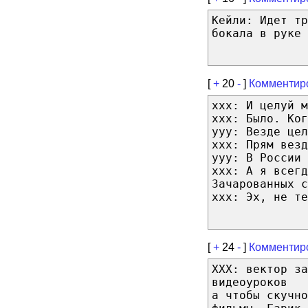
Кейли: Идет тр
бокала в руке
[
+
20
-
]
Комментир
xxx: И целуй м
xxx: Было. Ког
yyy: Везде цел
xxx: Прям везд
yyy: В России 
xxx: А я всегд
Зачарованных с
xxx: Эх, не те
[
+
24
-
]
Комментир
ХХХ: вектор за
видеоуроков
а чтобы скучно