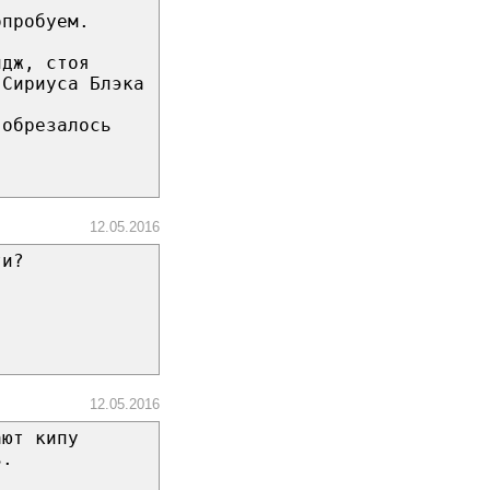
опробуем.
ндж, стоя
 Сириуса Блэка
 обрезалось
12.05.2016
ти?
12.05.2016
ают кипу
ь.