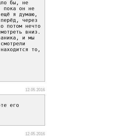
ыло бы, не
, пока он не
 ещё я думаю,
вперёд, через
но потом нечто
смотреть вниз.
паника, и мы
 смотрели
 находится то,
12.05.2016
оте его
12.05.2016