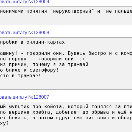
овать цитату №128009
инонимами понятия "нерукотворный" и "не пальц
овать цитату №128008
пробки в онлайн-картах
ашину! - говорили они. Будешь быстро и с ком
по городу! - говорили они. ;(
из причин, почему я за трамвай
о ближе к светофору!
сто в трамвае!
овать цитату №128007
ый мультик про койота, который гонялся за пт
по вершине хребта, добегает до обрыва и ещё 
ает бежать, а потом вдруг смотрит вниз и обна
ху?