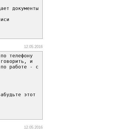
щает документы
писи
12.05.2016
 по телефону
 говорить, и
 по работе - с
забудьте этот
12.05.2016