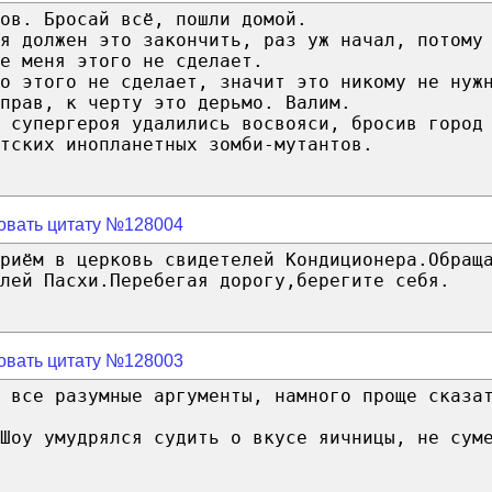
ов. Бросай всё, пошли домой.
я должен это закончить, раз уж начал, потому
е меня этого не сделает.
о этого не сделает, значит это никому не нуж
прав, к черту это дерьмо. Валим.
 супергероя удалились восвояси, бросив город
тских инопланетных зомби-мутантов.
овать цитату №128004
риём в церковь свидетелей Кондиционера.Обращ
елей Пасхи.Перебегая дорогу,берегите себя.
овать цитату №128003
 все разумные аргументы, намного проще сказа
Шоу умудрялся судить о вкусе яичницы, не сум