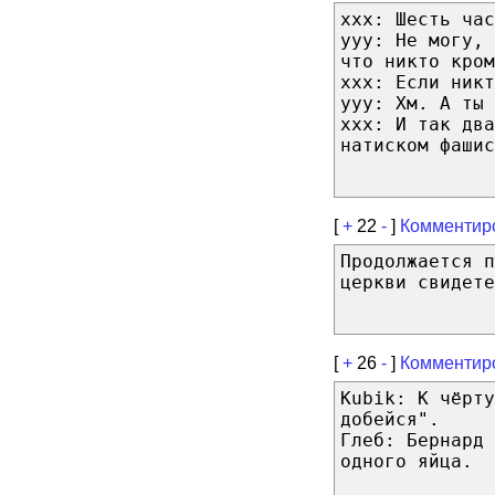
хxх: Шесть час
yyy: Не могу, 
что никто кром
хxх: Если никт
yyy: Хм. А ты 
хxх: И так два
натиском фашис
[
+
22
-
]
Комментир
Продолжается п
церкви свидет
[
+
26
-
]
Комментир
Kubik: К чёрту
добейся".
Глеб: Бернард 
одного яйца.