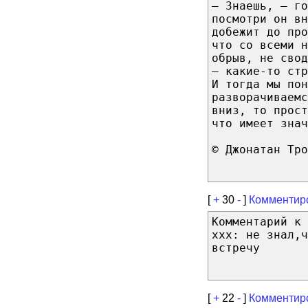
— Знаешь, — го
посмотри он вн
добежит до пр
что со всеми 
обрыв, не свод
— какие-то стр
И тогда мы пон
разворачиваемс
вниз, то прост
что имеет знач
© Джонатан Тро
[
+
30
-
]
Комментир
Комментарий к 
ххх: не знал,ч
встречу
[
+
22
-
]
Комментир