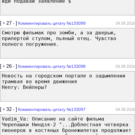
иди подавай заявление $
[
+
27
-
]
Комментировать цитату №133099
04.09.2016
Смотрю фильмак про зомби, а за дверью,
припертой стулом, пьяный отец. Чувство
полного погружения.
[
+
26
-
]
Комментировать цитату №133098
04.09.2016
Новость на городском портале о задымлении
трамвая во время движения
Henry: Вейперы?
[
+
32
-
]
Комментировать цитату №133097
04.09.2016
Vadim_Va: Описание на сайте фильма
Черепашки Ниндзя-2 "...Доблестная четверка
пионеров в костяных бронежилетах продолжает