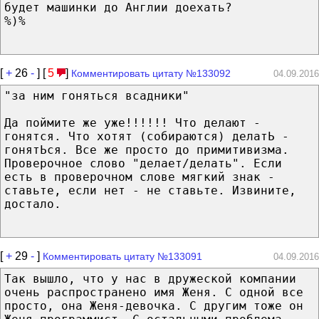
будет машинки до Англии доехать?
%)%
[
+
26
-
] [
5
]
Комментировать цитату №133092
04.09.2016
"за ним гоняться всадники"
Да поймите же уже!!!!!! Что делают -
гонятся. Что хотят (собираются) делатЬ -
гонятЬся. Все же просто до примитивизма.
Проверочное слово "делает/делать". Если
есть в проверочном слове мягкий знак -
ставьте, если нет - не ставьте. Извините,
достало.
[
+
29
-
]
Комментировать цитату №133091
04.09.2016
Так вышло, что у нас в дружеской компании
очень распространено имя Женя. С одной все
просто, она Женя-девочка. С другим тоже он