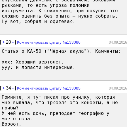
рывками, то есть угроза поломки
инструмента. К сожалению, при покупке это
сложно оценить без опыта — нужно собрать.
Ну вот, собрал и офигеваю.
[
+
20
-
]
Комментировать цитату №133086
04.09.2016
Статья о КА-50 ("Чёрная акула"). Камменты:
xxx: Хороший вертолет.
yyy: и лопасти интересные.
[
+
34
-
]
Комментировать цитату №133085
04.09.2016
Помните, я тут писал про училку, которая
мне выдала, что трюфеля это конфеты, а не
грибы?
У ней есть дочь, преподает географию у
моего сына.
Воооот.