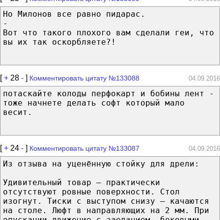
Но Милонов все равно пидарас.
-
Вот что такого плохого вам сделали геи, что
вы их так оскорбляете?!
[
+
28
-
]
Комментировать цитату №133088
04.09.2016
потаскайте колоды перфокарт и бобины лент -
тоже начнете делать софт который мало
весит.
[
+
24
-
]
Комментировать цитату №133087
04.09.2016
Из отзыва на уценённую стойку для дрели:
Удивительный товар — практически
отсутствуют ровные поверхности. Стол
изогнут. Тиски с выступом снизу — качаются
на столе. Люфт в направляющих на 2 мм. При
опускании движение с заеданием, боковыми