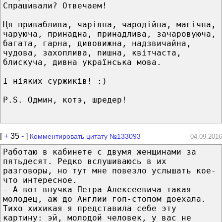
Спрашивали? Отвечаем!
Ця приваблива, чарівна, чародійна, магічна,
чаруюча, принадна, принадлива, зачаровуюча,
багата, гарна, дивовижна, надзвичайна,
чудова, захоплива, пишна, квітчаста,
блискуча, дивна українська мова.
І ніяких суржиків! :)
P.S. Одмин, котэ, шредер!
[
+
35
-
]
Комментировать цитату №133093
04.09.2016
Работаю в кабинете с двумя женщинами за
пятьдесят. Редко вслушиваюсь в их
разговоры, но тут мне повезло услышать кое-
что интересное.
- А вот внучка Петра Алексеевича такая
молодец, аж до Англии гоп-стопом доехала.
Тихо хихикая я представила себе эту
картину: эй, молодой человек, у вас не