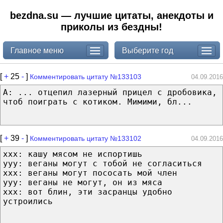
bezdna.su — лучшие цитаты, анекдоты и
приколы из бездны!
Главное меню
Выберите год
[
+
25
-
]
Комментировать цитату №133103
04.09.2016
A: ... отцепил лазерный прицел с дробовика,
чтоб поиграть с котиком. Мимими, бл...
[
+
39
-
]
Комментировать цитату №133102
04.09.2016
xxx: кашу мясом не испортишь
yyy: веганы могут с тобой не согласиться
xxx: веганы могут пососать мой член
yyy: веганы не могут, он из мяса
xxx: вот блин, эти засранцы удобно
устроились