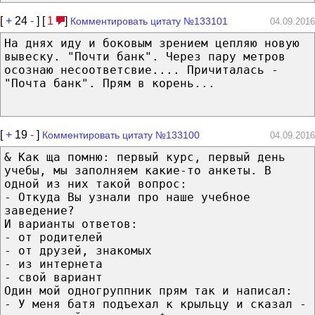
[
+
24
-
] [
1
]
Комментировать цитату №133101
04.09.2016
На днях иду и боковым зрением цепляю новую
вывеску. "Почти банк". Через пару метров
осознаю несоответсвие.... Причиталась -
"Почта банк". Прям в корень...
[
+
19
-
]
Комментировать цитату №133100
04.09.2016
& Как ща помню: первый курс, первый день
учебы, мы заполняем какие-то анкеты. В
одной из них такой вопрос:
- Откуда Вы узнали про наше учебное
заведение?
И варианты ответов:
- от родителей
- от друзей, знакомых
- из интернета
- свой вариант
Один мой одногруппник прям так и написал:
- У меня батя подъехал к крыльцу и сказал -