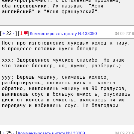
Женя-программист. С остальными проблема,
оба переводчики. Их называют "Женя-
английский" и "Женя-французский".
[
+
22
-
] [
1
]
Комментировать цитату №133090
04.09.2016
Пост про изготовление луковых колец к пиву.
В процессе готовки нужен блендер.
xxx: Здоровенное мужское спасибо! Не знаю
что такое блендер, но, думаю, разберусь)
yyy: Берешь машину, снимаешь колесо,
разбортируешь, одеваешь диск от колеса
обратно, наклоняешь машину на 90 градусов,
выливаешь соус в большую емкость, опускаешь
диск от колеса в емкость, включаешь пятую
передачу и взбиваешь соус. Не благодари!
[
+
25
-
]
Комментировать цитату №133089
04.09.2016