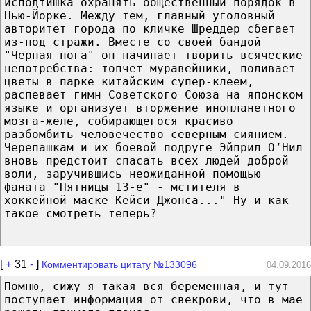
исподтишка охранять общественный порядок в
Нью-Йорке. Между тем, главный уголовный
авторитет города по кличке Шреддер сбегает
из-под стражи. Вместе со своей бандой
"Черная нога" он начинает творить всяческие
непотребства: топчет муравейники, поливает
цветы в парке китайским супер-клеем,
распевает гимн Советского Союза на японском
языке и организует вторжение инопланетного
мозга-желе, собирающегося красиво
разбомбить человечество северным сиянием.
Черепашкам и их боевой подруге Эйприл О’Нил
вновь предстоит спасать всех людей доброй
воли, заручившись неожиданной помощью
фаната "Пятницы 13-е" - мстителя в
хоккейной маске Кейси Джонса..." Ну и как
такое смотреть теперь?
[
+
31
-
]
Комментировать цитату №133096
04.09.2016
Помню, сижу я такая вся беременная, и тут
поступает информация от свекрови, что в мае