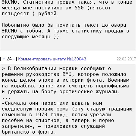
ЭКСМО. Статистика продаж такая, что в конце
месяца мне поступило аж 550 (пятьсот
пятьдесят ) рублей.
Любопытно было бы почитать текст договора
ЭКСМО с тобой. А также статистику продаж в
следующие месяцы ))
[
+
24
-
]
Комментировать цитату №139043
22.02.2017
> В Великобритании моряки сообщают о
решении руководства ВМФ, которое положило
конец целой эпохе в истории флота. Военным
на кораблях запретили смотреть порнофильмы
и держать на борту эротические журналы.
...
«Сначала они перестали давать нам
ежедневную порцию рома (эту старую традицию
отменили в 1970 году), потом урезали
пособие на спиртное, а теперь и порно
запретили», — пожаловался служащий
британского флота.