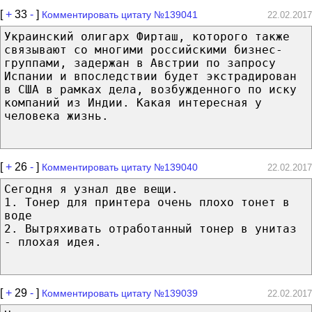
[
+
33
-
]
Комментировать цитату №139041
22.02.2017
Украинский олигарх Фирташ, которого также
связывают со многими российскими бизнес-
группами, задержан в Австрии по запросу
Испании и впоследствии будет экстрадирован
в США в рамках дела, возбужденного по иску
компаний из Индии. Какая интересная у
человека жизнь.
[
+
26
-
]
Комментировать цитату №139040
22.02.2017
Сегодня я узнал две вещи.
1. Тонер для принтера очень плохо тонет в
воде
2. Вытряхивать отработанный тонер в унитаз
- плохая идея.
[
+
29
-
]
Комментировать цитату №139039
22.02.2017