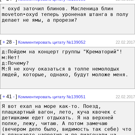
* oxyd заточил блинов. Масленица блин
moveton‣oxyd теперь уроненая штанга в полу
делает не ямы, а прорези?
[
+
28
-
]
Комментировать цитату №139052
22.02.2017
д:Пойдем на концерт группы "Крематорий"!
м:Нет!
д:Почему?
М:Я не хочу оказаться в толпе немолодых
людей, которые, однако, будут моложе меня.
[
+
41
-
]
Комментировать цитату №139051
22.02.2017
Я вот ехал на море как-то. Поезд,
плацкартный вагон, лето, куча квочек с
детишками едет отдыхать. Я на верхней
полке, лежу, читаю. А потом замечаю
(вечером дело было, видимость так себе) что
в плацкарте напротив и по диагонали на