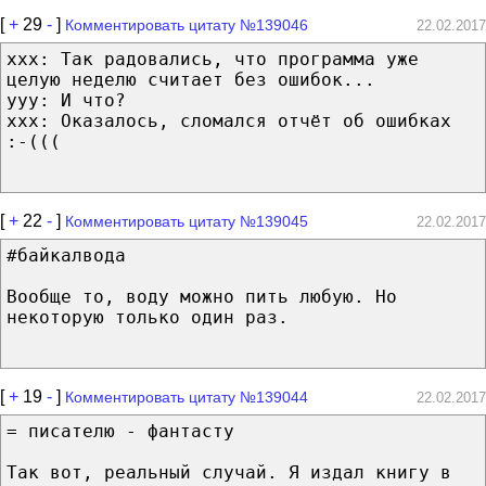
[
+
29
-
]
Комментировать цитату №139046
22.02.2017
xxx: Так радовались, что программа уже
целую неделю считает без ошибок...
yyy: И что?
xxx: Оказалось, сломался отчёт об ошибках
:-(((
[
+
22
-
]
Комментировать цитату №139045
22.02.2017
#байкалвода
Вообще то, воду можно пить любую. Но
некоторую только один раз.
[
+
19
-
]
Комментировать цитату №139044
22.02.2017
= писателю - фантасту
Так вот, реальный случай. Я издал книгу в