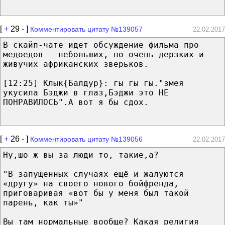
[
+
29
-
]
Комментировать цитату №139057
22.02.2017
В скайп-чате идет обсуждение фильма про
медоедов - небольших, но очень дерзких и
живучих африканских зверьков.
[12:25] Клык{Балдур}: гы гы гы."змея
укусила Бэджи в глаз,Бэджи это НЕ
ПОНРАВИЛОСЬ".А вот я бы сдох.
[
+
26
-
]
Комментировать цитату №139056
22.02.2017
Ну,шо ж вы за люди то, такие,а?
"В запущенных случаях ещё и жалуются
«другу» на своего нового бойфренда,
приговаривая «вот бы у меня был такой
парень, как ты»"
Вы там нормальные вообще? Какая религия