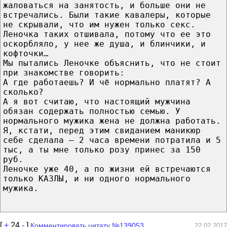
жаловаться на занятость, и больше они не
встречались. Были такие кавалеры, которые
не скрывали, что им нужен только секс.
Леночка таких отшивала, потому что ее это
оскорбляло, у нее же душа, и блинчики, и
кофточки…
Мы пытались Леночке объяснить, что не стоит
при знакомстве говорить:
А где работаешь? И чё нормально платят? А
сколько?
А я вот считаю, что настоящий мужчина
обязан содержать полностью семью. У
нормального мужика жена не должна работать.
Я, кстати, перед этим свиданием маникюр
себе сделала – 2 часа времени потратила и 5
тыс, а ты мне только розу принес за 150
руб.
Леночке уже 40, а по жизни ей встречаются
только КАЗЛЫ, и ни одного нормального
мужика.
[
+
24
-
]
Комментировать цитату №139053
22.02.2017