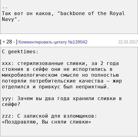
--
Так вот он каков, "backbone of the Royal
Navy".
[
+
28
-
]
Комментировать цитату №139042
22.02.2017
С geektimes:
xxx: стерилизованные сливки, за 2 года
стояния в сейфе они не испортились в
микробиологическом смысле но полностью
потеряли потребительские качества — жир
отделился и привкус был неприятный.
yyy: Зачем вы два года хранили сливки в
сейфе?
zzz: С запиской для взломщиков:
«Поздравляю, Вы сняли сливки»