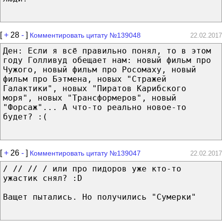
[
+
28
-
]
Комментировать цитату №139048
22.02.2017
Ден: Если я всё правильно понял, то в этом
году Голливуд обещает нам: новый фильм про
Чужого, новый фильм про Росомаху, новый
фильм про Бэтмена, новых "Стражей
Галактики", новых "Пиратов Карибского
моря", новых "Трансформеров", новый
"Форсаж"... А что-то реально новое-то
будет? :(
[
+
26
-
]
Комментировать цитату №139047
22.02.2017
/ // // / или про пидоров уже кто-то
ужастик снял? :D
Ващет пытались. Но получились "Сумерки"