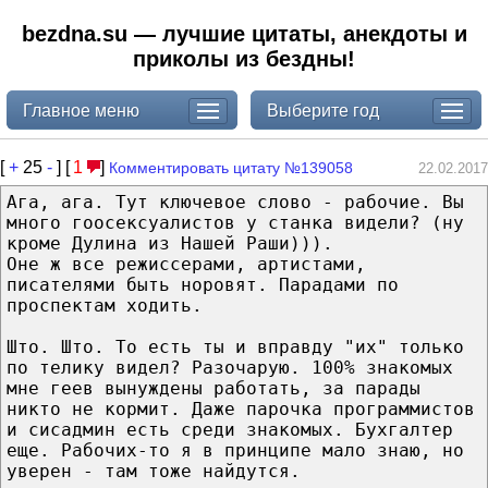
bezdna.su — лучшие цитаты, анекдоты и
приколы из бездны!
Главное меню
Выберите год
[
+
25
-
] [
1
]
Комментировать цитату №139058
22.02.2017
Ага, ага. Тут ключевое слово - рабочие. Вы
много гоосексуалистов у станка видели? (ну
кроме Дулина из Нашей Раши))).
Оне ж все режиссерами, артистами,
писателями быть норовят. Парадами по
проспектам ходить.
Што. Што. То есть ты и вправду "их" только
по телику видел? Разочарую. 100% знакомых
мне геев вынуждены работать, за парады
никто не кормит. Даже парочка программистов
и сисадмин есть среди знакомых. Бухгалтер
еще. Рабочих-то я в принципе мало знаю, но
уверен - там тоже найдутся.