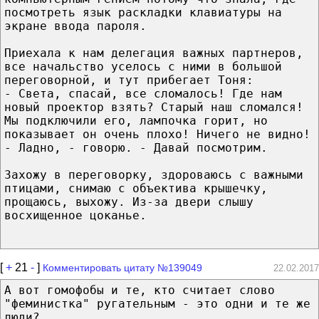
посмотреть язык раскладки клавиатуры на
экране ввода пароля.
Приехала к нам делегация важных партнеров,
все начальство уселось с ними в большой
переговорной, и тут прибегает Тоня:
- Света, спасай, все сломалось! Где нам
новый проектор взять? Старый наш сломался!
Мы подключили его, лампочка горит, но
показывает он очень плохо! Ничего не видно!
- Ладно, - говорю. - Давай посмотрим.
Захожу в переговорку, здороваюсь с важными
птицами, снимаю с объектива крышечку,
прощаюсь, выхожу. Из-за двери слышу
восхищенное цоканье.
[
+
21
-
]
Комментировать цитату №139049
22.02.2017
А вот гомофобы и те, кто считает слово
"феминистка" ругательным - это одни и те же
люди?