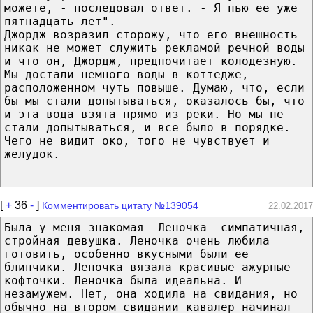
можете, - последовал ответ. - Я пью ее уже
пятнадцать лет".
Джордж возразил сторожу, что его внешность
никак не может служить рекламой речной воды
и что он, Джордж, предпочитает колодезную.
Мы достали немного воды в коттедже,
расположенном чуть повыше. Думаю, что, если
бы мы стали допытываться, оказалось бы, что
и эта вода взята прямо из реки. Но мы не
стали допытываться, и все было в порядке.
Чего не видит око, того не чувствует и
желудок.
[
+
36
-
]
Комментировать цитату №139054
22.02.2017
Была у меня знакомая- Леночка- симпатичная,
стройная девушка. Леночка очень любила
готовить, особенно вкусными были ее
блинчики. Леночка вязала красивые ажурные
кофточки. Леночка была идеальна. И
незамужем. Нет, она ходила на свидания, но
обычно на втором свидании кавалер начинал