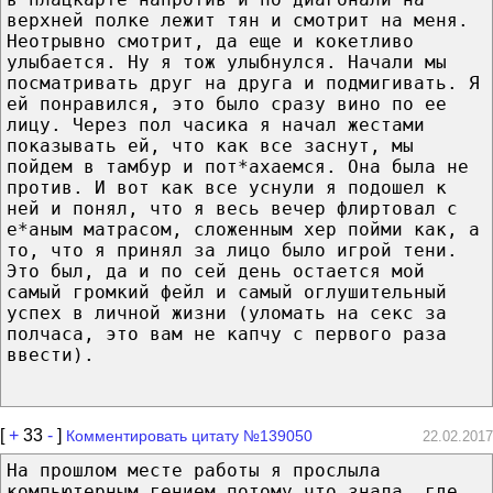
верхней полке лежит тян и смотрит на меня.
Неотрывно смотрит, да еще и кокетливо
улыбается. Ну я тож улыбнулся. Начали мы
посматривать друг на друга и подмигивать. Я
ей понравился, это было сразу вино по ее
лицу. Через пол часика я начал жестами
показывать ей, что как все заснут, мы
пойдем в тамбур и пот*ахаемся. Она была не
против. И вот как все уснули я подошел к
ней и понял, что я весь вечер флиртовал с
е*аным матрасом, сложенным хер пойми как, а
то, что я принял за лицо было игрой тени.
Это был, да и по сей день остается мой
самый громкий фейл и самый оглушительный
успех в личной жизни (уломать на секс за
полчаса, это вам не капчу с первого раза
ввести).
[
+
33
-
]
Комментировать цитату №139050
22.02.2017
На прошлом месте работы я прослыла
компьютерным гением потому что знала, где