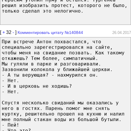
решил изобразить протест, которого не было,
только сделал это нелогично.
[
+
32
-
]
Комментировать цитату №140844
26.04.2017
При встрече Антон похвастался, что
специально зарегестрировался на сайте,
чтобы меня на свидание позвать. Как такому
откажешь? Тем более, симпатичный.
Мы гуляли в парке и разговаривали.
Зазвонили колокола у ближайшей церкви.
- А ты верующая? - нахмурился он.
- Нет.
- И в церковь не ходишь?
- Нет.
Спустя несколько свиданий мы оказались у
него в гостях. Парень помог мне снять
куртку, решительно прошел на кухню и налил
мне полный стакан воды из большой бутыли.
- Пей!
- Что это?