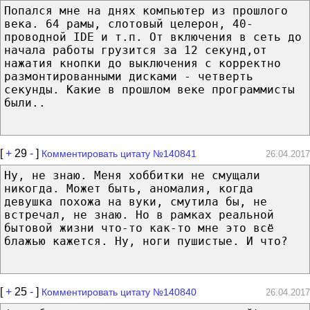
Попался мне на днях компьютер из прошлого
века. 64 рамы, слотовый целерон, 40-
проводной IDE и т.п. От включения в сеть до
начала работы грузится за 12 секунд,от
нажатия кнопки до выключения с корректно
размонтированными дисками - четверть
секунды. Какие в прошлом веке программисты
были..
[
+
29
-
]
Комментировать цитату №140841
26.04.2017
Ну, не знаю. Меня хоббитки не смущали
никогда. Может быть, аномалия, когда
девушка похожа на вуки, смутила бы, не
встречал, не знаю. Но в рамках реальной
бытовой жизни что-то как-то мне это всё
блажью кажется. Ну, ноги пушистые. И что?
[
+
25
-
]
Комментировать цитату №140840
26.04.2017