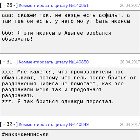
[
+
26
-
]
Комментировать цитату №140851
26.04.2017
aaa: скажем так, не везде есть асфальт. а
там где он есть, у него могут быть нюансы
ббб: Я эти нюансы в Адыгее заебался
объезжать!
[
+
31
-
]
Комментировать цитату №140850
26.04.2017
ххх: Мне кажется, что производители нас
обманывают, потому что гель после бритья от
раздражения нифига не помогает, как все
раздражали меня так и продолжают
раздражать
zzz: Я так бриться однажды перестал.
[
+
32
-
]
Комментировать цитату №140849
26.04.2017
#накачаемписьки