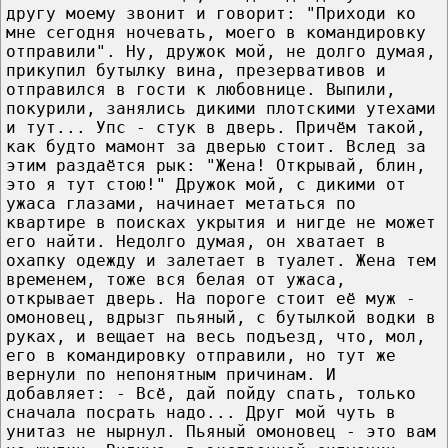
другу моему звонит и говорит: "Приходи ко
мне сегодня ночевать, моего в командировку
отправили". Ну, дружок мой, не долго думая,
прикупил бутылку вина, презервативов и
отправился в гости к любовнице. Выпили,
покурили, занялись дикими плотскими утехами
и тут... Упс - стук в дверь. Причём такой,
как будто мамонт за дверью стоит. Вслед за
этим раздаётся рык: "Жена! Открывай, блин,
это я тут стою!" Дружок мой, с дикими от
ужаса глазами, начинает метаться по
квартире в поисках укрытия и нигде не может
его найти. Недолго думая, он хватает в
охапку одежду и залетает в туалет. Жена тем
временем, тоже вся белая от ужаса,
открывает дверь. На пороге стоит её муж -
омоновец, вдрызг пьяный, с бутылкой водки в
руках, и вещает на весь подъезд, что, мол,
его в командировку отправили, но тут же
вернули по непонятным причинам. И
добавляет: - Всё, дай пойду спать, только
сначала посрать надо... Друг мой чуть в
унитаз не нырнул. Пьяный омоновец - это вам