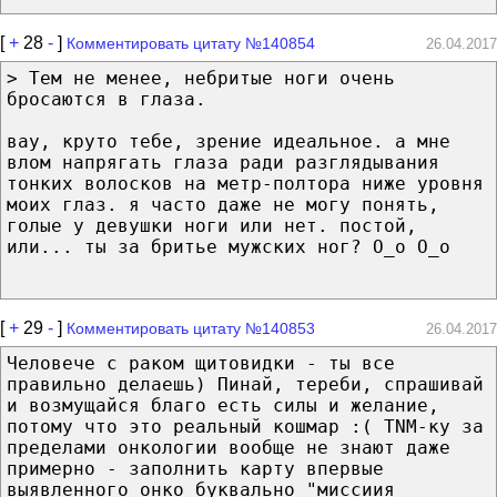
[
+
28
-
]
Комментировать цитату №140854
26.04.2017
> Тем не менее, небритые ноги очень
бросаются в глаза.
вау, круто тебе, зрение идеальное. а мне
влом напрягать глаза ради разглядывания
тонких волосков на метр-полтора ниже уровня
моих глаз. я часто даже не могу понять,
голые у девушки ноги или нет. постой,
или... ты за бритье мужских ног? О_о О_о
[
+
29
-
]
Комментировать цитату №140853
26.04.2017
Человече с раком щитовидки - ты все
правильно делаешь) Пинай, тереби, спрашивай
и возмущайся благо есть силы и желание,
потому что это реальный кошмар :( TNM-ку за
пределами онкологии вообще не знают даже
примерно - заполнить карту впервые
выявленного онко буквально "миссиия