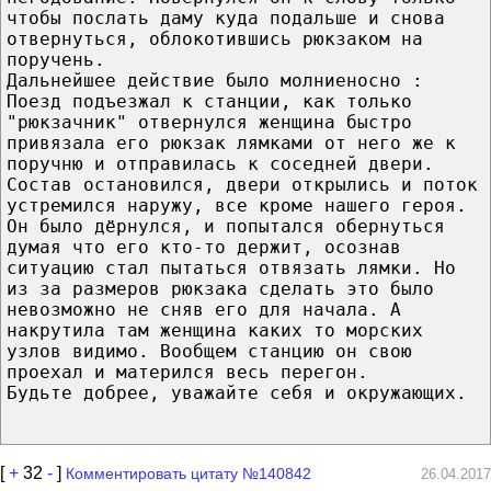
чтобы послать даму куда подальше и снова
отвернуться, облокотившись рюкзаком на
поручень.
Дальнейшее действие было молниеносно :
Поезд подъезжал к станции, как только
"рюкзачник" отвернулся женщина быстро
привязала его рюкзак лямками от него же к
поручню и отправилась к соседней двери.
Состав остановился, двери открылись и поток
устремился наружу, все кроме нашего героя.
Он было дёрнулся, и попытался обернуться
думая что его кто-то держит, осознав
ситуацию стал пытаться отвязать лямки. Но
из за размеров рюкзака сделать это было
невозможно не сняв его для начала. А
накрутила там женщина каких то морских
узлов видимо. Вообщем станцию он свою
проехал и матерился весь перегон.
Будьте добрее, уважайте себя и окружающих.
[
+
32
-
]
Комментировать цитату №140842
26.04.2017