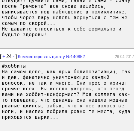
откуда?! Думайте сами, гадайте сами - сразу
после "ремонта" все снова зашибись,
выписывается под наблюдение в поликлинике,
чтобы через пару недель вернуться с тем же
самым по скорой...
Не давайте относиться к себе формально и
будьте здоровы!
[
+
24
-
]
Комментировать цитату №140852
26.04.2017
#хоббиты
На самом деле, как ярых бодипозитивщиц, так
и дев, фанатично уничтожающих каждый
волосок, не так и много. Они просто кричат
громче всех. Вы всегда уверены, что перед
вами не хоббит-конформист? Моя коллега как-
то поведала, что однажды она надела модные
рваные джинсы, забыв, что у нее волосатые
ноги, и наспех побрила ровно те места, куда
приходятся дырки...