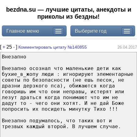
bezdna.su — лучшие цитаты, анекдоты и
приколы из бездны!
Главное меню
Выберите год
[
+
25
-
]
Комментировать цитату №140855
26.04.2017
Внезапно
Внезапно осознал что маленькие дети как
бухие_в_жопу люди : игнорируют элементарные
советы по безопасности (не ешь песок, не
дразни дерзкого пса), обижаются когда
говоришь им что они неправы, истерят или
лезут драться когда понимают что им не
дадут то - чего они хотят. И не дай Боже
попросить их посидеть минутку Тихо !!!
Внезапно подумалось, что таких вот и
трезвых каждый второй. В лучшем случае.