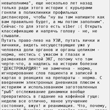
невыполнима", еще несколько лет назад
только ради этого истории с курьерами
гоняли в поликлиники профильных
диспансеров, чтобы "ну вы там напишите как
вам правильно будет, а мы потом заполним".
Сейчас-то для этого есть viber :( Открыть
классификацию и напрячь голову - не, не
слышали.
Путать право-лево на УЗИ, путать яички и
яичники, видеть несуществующие уже у
человека доли органов и органы целиком -
норма, нестись с ужасом в глазах и
размахивая лентой ЭКГ, потому что там
черте-что, а надпись на истории болезни
"ДЕКСТРОКАРДИЯ!" не замечена - норма,
игнорирование слов пациента и записей в
картах о реакциях на препараты - норма. С
введением электронных дневников плюсом к
историям и использованием заготовленных
"рыб" отслеживание динамики вообще
превратилось в гадание на кофейной гуще:
неделю все отлично, явное улучшение
состояния, вжух! и реанимация. Что, почему,