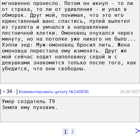
мгновенно пронесло. Потом он икнул - то ли
от страха, то ли от удивления - и упал в
обморок. Друг мой, понимая, что это его
единственный шанс спастись, пулей вылетел
из туалета и умчался в направлении
лестничной клетки. Омоновец очухался через
минуту, но на потолке уже никого не было...
Хэппи энд: Муж-омоновец бросил пить. Жена
омоновца перестала ему изменять. Друг же
мой сейчас ходит наполовину седой и с
девушками знакомится только после того, как
убедится, что они свободны.
[
+
34
-
]
Комментировать цитату №140836
26.04.2017
Умер создатель Т9
Земля ему пуховик.
>
1
2