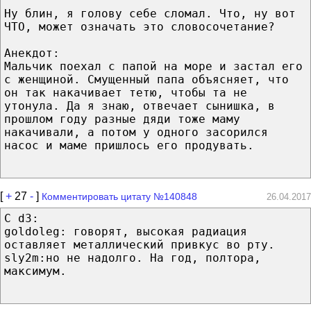
Ну блин, я голову себе сломал. Что, ну вот
ЧТО, может означать это словосочетание?
Анекдот:
Мальчик поехал с папой на море и застал его
с женщиной. Смущенный папа объясняет, что
он так накачивает тетю, чтобы та не
утонула. Да я знаю, отвечает сынишка, в
прошлом году разные дяди тоже маму
накачивали, а потом у одного засорился
насос и маме пришлось его продувать.
[
+
27
-
]
Комментировать цитату №140848
26.04.2017
С d3:
goldoleg: говорят, высокая радиация
оставляет металлический привкус во рту.
sly2m:но не надолго. На год, полтора,
максимум.