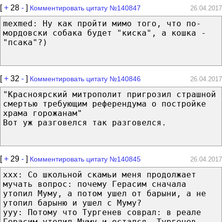
[
+
28
-
]
Комментировать цитату №140847
26.04.2017
mexmed: Ну как пройти мимо того, что по-
мордовски собака будет "киска", а кошка -
"псака"?)
[
+
32
-
]
Комментировать цитату №140846
26.04.2017
"Красноярский митрополит пригрозил страшной
смертью требующим референдума о постройке
храма горожанам"
Вот уж разговелся так разговелся.
[
+
29
-
]
Комментировать цитату №140845
26.04.2017
ххх: Cо школьной скамьи меня продолжает
мучать вопрос: почему Герасим сначала
утопил Муму, а потом ушел от барыни, а не
утопил барыню и ушел с Муму?
ууу: Потому что Тургенев соврал: в реале
Герасим утопил Муму и остался. Тургенев