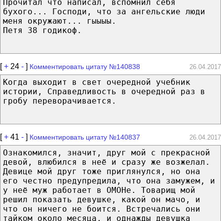
Прочитал что написал, вспомнил себя
бухого... Господи, что за ангельские люди
меня окружают... гыыыы.
Петя 38 годикоф.
[
+
24
-
]
Комментировать цитату №140838
26.04.2017
Когда выходит в свет очередной учебник
истории, Справедливость в очередной раз в
гробу переворачивается.
[
+
41
-
]
Комментировать цитату №140837
26.04.2017
Oзнакомился, значит, друг мой с прекрасной
девой, влюбился в неё и сразу же возжелал.
Девице мой друг тоже приглянулся, но она
его честно предупредила, что она замужем, и
у неё муж работает в ОМОНе. Товарищ мой
решил показать девушке, какой он мачо, и
что он ничего не боится. Встречались они
тайком около месяца, и однажды девушка