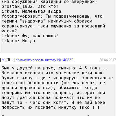
(из обсуждения картинки со зверушкой)
prostak_1982: Это кто?
irkuem: Маленькая выдра
fatangryopossum: Ты подразумеваешь, что
термин "выдрочка" наилучшим образом
характеризует твои ощущения за прошедший
месяц?
irkuem: Фу, как пошло!
irkuem: Но да.
[
+
26
-
]
Комментировать цитату №140839
26.04.2017
Был у друзей на даче, сынишке 4,5 года...
Внезапно осознал что маленькие дети как
бухие_в_жопу люди : игнорируют элементарные
советы по безопасности (не ешь песок, не
дразни дерзкого пса), обижаются когда
говоришь им что они неправы, истерят или
лезут драться когда понимают что им не
дадут то - чего они хотят. И не дай Боже
попросить их посидеть минутку Тихо !!!