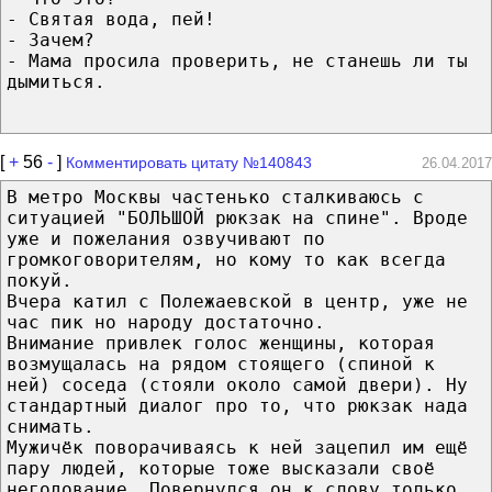
- Святая вода, пей!
- Зачем?
- Мама просила проверить, не станешь ли ты
дымиться.
[
+
56
-
]
Комментировать цитату №140843
26.04.2017
В метро Москвы частенько сталкиваюсь с
ситуацией "БОЛЬШОЙ рюкзак на спине". Вроде
уже и пожелания озвучивают по
громкоговорителям, но кому то как всегда
покуй.
Вчера катил с Полежаевской в центр, уже не
час пик но народу достаточно.
Внимание привлек голос женщины, которая
возмущалась на рядом стоящего (спиной к
ней) соседа (стояли около самой двери). Ну
стандартный диалог про то, что рюкзак нада
снимать.
Мужичёк поворачиваясь к ней зацепил им ещё
пару людей, которые тоже высказали своё
негодование. Повернулся он к слову только