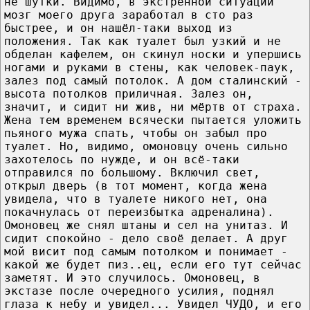
не шутки. Видимо, в экстренной ситуации
мозг моего друга заработал в сто раз
быстрее, и он нашёл-таки выход из
положения. Так как туалет был узкий и не
обделан кафелем, он скинул носки и упершись
ногами и руками в стены, как человек-паук,
залез под самый потолок. А дом сталинский -
высота потолков приличная. Залез он,
значит, и сидит ни жив, ни мёртв от страха.
Жена тем временем всячески пытается уложить
пьяного мужа спать, чтобы он забыл про
туалет. Но, видимо, омоновцу очень сильно
захотелось по нужде, и он всё-таки
отправился по большому. Включил свет,
открыл дверь (в тот момент, когда жена
увидела, что в туалете никого нет, она
покачнулась от переизбытка адреналина).
Омоновец же снял штаны и сел на унитаз. И
сидит спокойно - дело своё делает. А друг
мой висит под самым потолком и понимает -
какой же будет пиз..ец, если его тут сейчас
заметят. И это случилось. Омоновец, в
экстазе после очередного усилия, поднял
глаза к небу и увидел... Увидел ЧУДО, и его