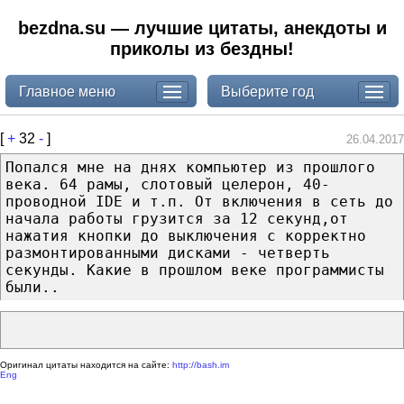
bezdna.su — лучшие цитаты, анекдоты и
приколы из бездны!
Главное меню
Выберите год
[
+
32
-
]
26.04.2017
Попался мне на днях компьютер из прошлого
века. 64 рамы, слотовый целерон, 40-
проводной IDE и т.п. От включения в сеть до
начала работы грузится за 12 секунд,от
нажатия кнопки до выключения с корректно
размонтированными дисками - четверть
секунды. Какие в прошлом веке программисты
были..
Оригинал цитаты находится на сайте:
http://bash.im
Eng