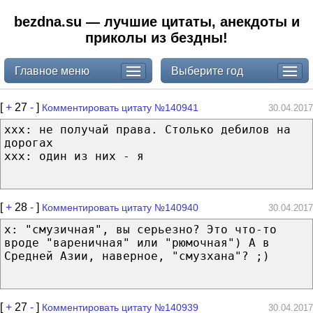
bezdna.su — лучшие цитаты, анекдоты и
приколы из бездны!
Главное меню
Выберите год
[
+
27
-
]
Комментировать цитату №140941
30.04.2017
ххх: не получай права. Столько дебилов на
дорогах
ххх: один из них - я
[
+
28
-
]
Комментировать цитату №140940
30.04.2017
x: "смузичная", вы серьезно? Это что-то
вроде "вареничная" или "рюмочная") А в
Средней Азии, наверное, "смузхана"? ;)
[
+
27
-
]
Комментировать цитату №140939
30.04.2017