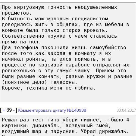
Про виртуозную точность неодушевленных
предметов.
В бытность мою молодым специалистом
доводилось жить в общагах, где из мебели в
комнате была только старая кровать.
Соответственно кружка с чаем ставилась
прямо на пол.
Два телефона покончили жизнь самоубийство
после того как заходя в комнату я их
начинал ронять, пытался поймать, и в
процессе по красивой параболе отправлял их
ровнехонько в эту самую чашку. Причем это
были разные комнаты, разные кружки и разные
(понятное дело) телефоны.
Короче, техника меня не любила.
[
+
39
-
]
Комментировать цитату №140938
30.04.2017
Решал раз тест типа убери лишнее, - было 4
картинки: дирижабль, воздушный змей,
воздушный шар и парусник. Убрал дирижабль.