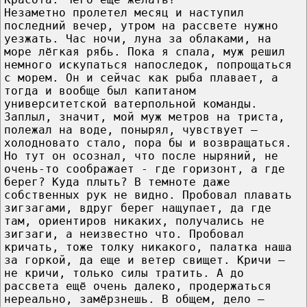
Незаметно пролетел месяц и наступил
последний вечер, утром на рассвете нужно
уезжать. Час ночи, луна за облаками, на
море лёгкая рябь. Пока я спала, муж решил
немного искупаться напоследок, попрощаться
с морем. Он и сейчас как рыба плавает, а
тогда и вообще был капитаном
университетской ватерпольной команды.
Заплыл, значит, мой муж метров на триста,
полежал на воде, понырял, чувствует –
холодновато стало, пора бы и возвращаться.
Но тут он осознал, что после ныряний, не
очень-то соображает - где горизонт, а где
берег? Куда плыть? В темноте даже
собственных рук не видно. Пробовал плавать
зигзагами, вдруг берег нащупает, да где
там, ориентиров никаких, получались не
зигзаги, а неизвестно что. Пробовал
кричать, тоже толку никакого, палатка наша
за горкой, да еще и ветер свищет. Кричи –
не кричи, только силы тратить. А до
рассвета ещё очень далеко, продержаться
нереально, замёрзнешь. В общем, дело –