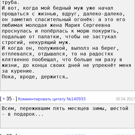
труба.
И вот, когда мой бедный муж уже начал
прощаться с жизнью, вдруг, далеко-далеко,
он заметил спасительный огонёк: а это его
любимая молодая жена Мария Сергеевна
проснулась и попёрлась к морю покурить,
подальше от палатки, чтобы не застукал
строгий, некурящий муж.
И когда он, полуживой, выполз на берег,
отплевался, отдышался, то на радостях
клятвенно пообещал, что больше ни разу в
жизни, до конца своих дней не упрекнёт меня
за курение.
Пока, вроде, держится…
[
+
35
-
]
Комментировать цитату №140933
30.04.2017
Всем, пережившим пять месяцев зимы, шестой
- в подарок...