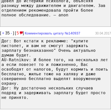
Довел до истерики психолога, объясняя
разницу между движителем и двигателем. Зав
отделением рекомендовала пройти более
полное обследование. — anon
[
+
35
-
] [
5
]
Комментировать цитату №140937
30.04.2017
Дог: Вот кстати к рекламме: "купите
пистолет, и вам не смогут задержать
зарплату безнаказанно" Очень актуально
думаю будет.
AU-Ratnikov: И более того, на несколько лет
а если повезет то и пожизненно, Вас
освободят от налогов, будут кормить и поить
бесплатно, жилье тоже на халяву и даже
совершенно бесплатно выделят вооруженную
охрану.
Дог: Ну достаточно нескольких случаев
подряд и задерживать зарплату будет просто
не принято.