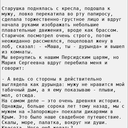
Старушка поднялась с кресла, подошла к
мужу, ловко перекатила во рту папиросу,
сделала торжественно-грустное лицо и вдруг
начала руками изображать небольшие
плавательные движения, вроде как брассом.
Старичок посмотрел очень строго, потом
неожиданно рассмеялся, поцеловал жену в
лоб, сказал: - «Маша, ты - дурында» и вышел
из комнаты.
Мы вернулись к нашим Персидским царям, но
Мария Сергеевна вдруг перебила меня и
говорит:
- А ведь со стороны я действительно
выглядела как дурында: мужу не нравится мой
табачный дым, а я ему показываю - плыви,
мол, отсюда.
На самом деле – это очень древняя история.
Однажды, больше сорока лет тому назад, мы с
мужем на «Запорожце» поехали дикарями в
Крым. Это было наше свадебное путешествие.
Скалы, море, палатка, вокруг ни души.
Красота. Чего ещё желать?