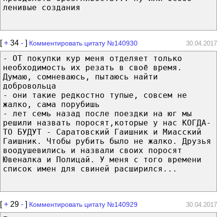
ленивые создания
[
+
34
-
]
Комментировать цитату №140930
30.04.2017
- ОТ покупки кур меня отделяет только
необходимость их резать в своё время.
Думаю, сомневаюсь, пытаюсь найти
добровольца
- они такие редкостно тупые, совсем не
жалко, сама порубишь
- лет семь назад после поездки на юг мы
решили назвать поросят,которые у нас КОГДА-
ТО БУДУТ - Саратовский Гаишник и Миасский
Гаишник. Чтобы рубить было не жалко. Друзья
воодушевились и назвали своих поросят
Ювеналка и Полицай. У меня с того времени
список имен для свиней расширился...
[
+
29
-
]
Комментировать цитату №140929
30.04.2017