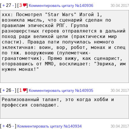
[
+
27
-
] [
3
]
Комментировать цитату №140936
30.04.2017
ххх: Посмотрел "Star Wars" Изгой 1,
возникла мысль, что сценарий сделан по
правилам эпической РПГ. Группа
разношерстных героев отправляется в дальний
поход ради великой цели (практически мир
спасти). Правда пати получилась немного
эклектичная: воин, вор, робот, монах и спец
по тяж. вооружению (пулеметчик-
гранатометчик). Прямо вижу, как сценарист,
оторвавшись от ММО, восклицает: "Эврика, им
нужен монах!"
[
+
26
-
] [
1
]
Комментировать цитату №140935
30.04.2017
Реализованный талант, это когда хобби и
профессия совпадают.
[
+
45
-
]
Комментировать цитату №140934
30.04.2017