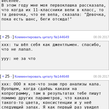
веселее.
В этом году мне моя первоклашка рассказала,
что когда их 11-классники вели в класс, то
та девочка, что ее вела, сказала: "Девочка,
пока есть шанс, беги отсюда!"
[
+
25
-
]
Комментировать цитату №144649
08.09.2017
xxx: ты вёл себя как джентльмен. спасибо,
что не лапал.
yyy: не за что
[
+
25
-
]
Комментировать цитату №144648
08.09.2017
ххх: ООО я кое-что знаю про анализы кала.
Вуопщем, когда сдаёшь какахи на
копрограмму, там в результатах тебе пишут
помимо других параметров, что какаха
такого-то цвета, консистенции и у неё
следующий запах. Я как первый раз увидел