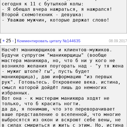
сегодня к 11 с бутылкой колы:
- Я обещал вчера нажраться, я нажрался!
Второй схемотехник - девушка:
- Уважаю мужчин, которые держат слово!
[
+
25
-
]
Комментировать цитату №144635
08.09.2017
Насчёт маникюрщиков и клиентов-мужиков.
Будучи супругом "маникюрщицы" (вообще
мастера маникюра, но, что б ни у кого не
возникло желания поугорать над - "у тя жена
- мужиг штоле? гы", пусть будет
маникюрщица), даю информацию "из первых
рук". Готовьтесь. Откровение века. истина,
смысл которой дойдёт лишь до немногих
избранных.
Вот она - к мастерам маникюра ходят не
только, что б красить ногти.
да да, я понимаю, что это переворачивает
ваше представление о вселенной, что многие
выбросятся из окон и вскроют себе вены, не
в силах смириться и жить с этим. Но, истина