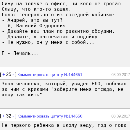
Сижу на толчке в офисе, ни кого не трогаю.
Слышу, что кто-то зашел.
Голос генерального из соседней кабинки:
- Андрей, это вы тут?
- Я, Василий Федорович.
- Давайте ваш план по развитию обсудим.
- Давайте, я распечатаю и подойду.
- Не нужно, он у меня с собой...
П - Печаль...
[
+
25
-
]
Комментировать цитату №144651
08.09.2017
Знал человека, который, увидев НЛО, побежал
за ним с криками "заберите меня отсюда, не
хочу так жить"
[
+
32
-
]
Комментировать цитату №144650
08.09.2017
Не первого ребенка в школу веду, год о года