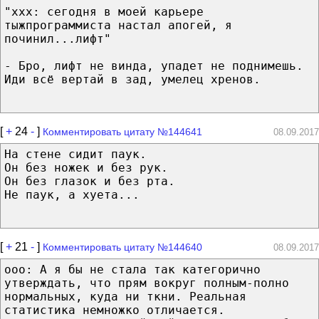
"xxx: сегодня в моей карьере
тыжпрограммиста настал апогей, я
починил...лифт"
- Бро, лифт не винда, упадет не поднимешь.
Иди всё вертай в зад, умелец хренов.
[
+
24
-
]
Комментировать цитату №144641
08.09.2017
На стене сидит паук.
Он без ножек и без рук.
Он без глазок и без рта.
Не паук, а хуета...
[
+
21
-
]
Комментировать цитату №144640
08.09.2017
ooo: А я бы не стала так категорично
утверждать, что прям вокруг полным-полно
нормальных, куда ни ткни. Реальная
статистика немножко отличается.