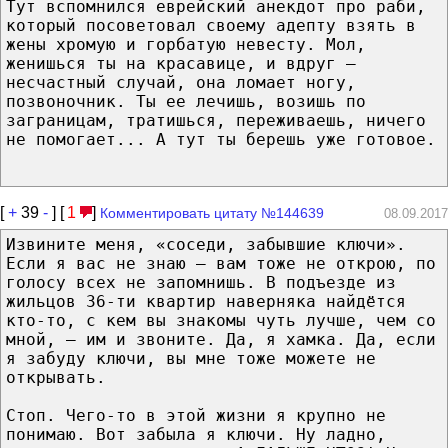
Тут вспомнился еврейский анекдот про раби,
который посоветовал своему адепту взять в
жены хромую и горбатую невесту. Мол,
женишься ты на красавице, и вдруг —
несчастный случай, она ломает ногу,
позвоночник. Ты ее лечишь, возишь по
заграницам, тратишься, переживаешь, ничего
не помогает... А тут ты берешь уже готовое.
[
+
39
-
] [
1
]
Комментировать цитату №144639
08.09.2017
Извините меня, «соседи, забывшие ключи».
Если я вас не знаю — вам тоже не открою, по
голосу всех не запомнишь. В подъезде из
жильцов 36-ти квартир наверняка найдётся
кто-то, с кем вы знакомы чуть лучше, чем со
мной, — им и звоните. Да, я хамка. Да, если
я забуду ключи, вы мне тоже можете не
открывать.
Стоп. Чего-то в этой жизни я крупно не
понимаю. Вот забыла я ключи. Ну ладно,