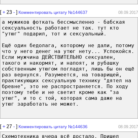
[
+
23
-
]
Комментировать цитату №144637
08.09.2017
а мужиков фоткать бессмысленно - бабская
сексуальность работает не так. тут кто
"утюг" подарил, тот и сексуальный.
Ещё один бедолага, которому не дали, потому
что у него денег на утюг нету... Успокойся.
Если мужчина ДЕЙСТВИТЕЛЬНО сексуален,
такого и накормят, и напоят, и рубашку
собственным утюгом погладят, лишь бы он ещё
раз вернулся. Разумеется, на товарищей,
практикующих сексуальную технику "дятел на
бревне", это не распространяется. По ходу
поэтому тебе и не светит кроме как "за
утюг", и то с той, которая сама даже на
утюг заработать не может.
[
+
27
-
]
Комментировать цитату №144636
08.09.2017
Схемотехника вчера всё достало. Пришел