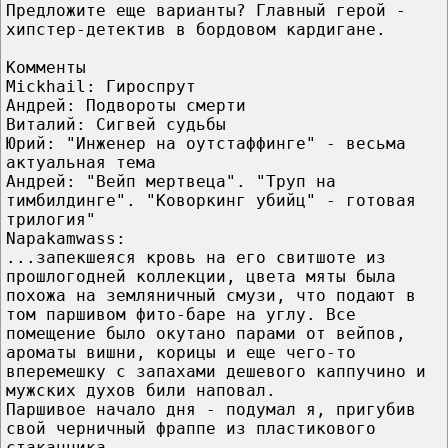
Предложите еще варианты? Главный герой -
хипстер-детектив в бордовом кардигане.
Комменты
Mickhail: Гироспрут
Андрей: Подвороты смерти
Виталий: Сигвей судьбы
Юрий: "Инженер на оутстаффинге" - весьма
актуальная тема
Андрей: "Вейп мертвеца". "Труп на
тимбилдинге". "Коворкинг убийц" - готовая
трилогия"
Napakamwass:
...запекшеяся кровь на его свитшоте из
прошлогодней коллекции, цвета мяты была
похожа на земляничный смузи, что подают в
том паршивом фито-баре на углу. Все
помещение было окутано парами от вейпов,
ароматы вишни, корицы и еще чего-то
вперемешку с запахами дешевого каппучино и
мужских духов били наповал.
Паршивое начало дня - подумал я, пригубив
свой черничный фраппе из пластикового
стаканчика...