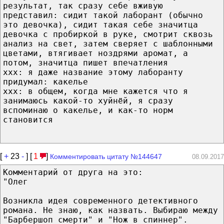
результат, так сразу себе вживую
представил: сидит такой лаборант (обычно
это девочка), сидит такая себе значитца
девочка с пробиркой в руке, смотрит сквозь
анализ на свет, затем сверяет с шаблонными
цветами, втягивает ноздрями аромат, а
потом, значитца пишет впечатления
ххх: я даже название этому лаборанту
придумал: какелье
ххх: в общем, когда мне кажется что я
занимаюсь какой-то хуйнёй, я сразу
вспоминаю о какелье, и как-то норм
становится
[
+
23
-
] [
1
]
Комментировать цитату №144647
08.09.2017
Комментарий от друга на это:
"Олег
Возникла идея современного детективного
романа. Не знаю, как назвать. Выбираю между
"Барбершоп смерти" и "Нож в спиннер".