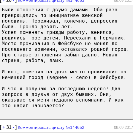
[
+
26
-
]
Комментировать цитату №144653
08.09.2017
Были отношения с двумя дамами. Оба раза
прекращались по инициативе женской
половины. Переживал, конечно, депрессия
была. Прошло девять лет.
Успел поменять трижды работу, женился,
родились трое детей. Переехали в Германию.
Место проживания в Фейсбуке не менял до
последнего времени, оставался родной город.
Про старые отношения забыл давно. Новая
страна, работа, язык.
И вот, поменял на днях место проживание на
немецкий город (вернее - село) в Фейсбуке.
И что я получаю за последнюю неделю? Два
запроса в друзья от двух бывших. Они,
оказывается меня недавно вспомнали. И как
это нафиг называется?
[
+
31
-
]
Комментировать цитату №144652
08.09.2017