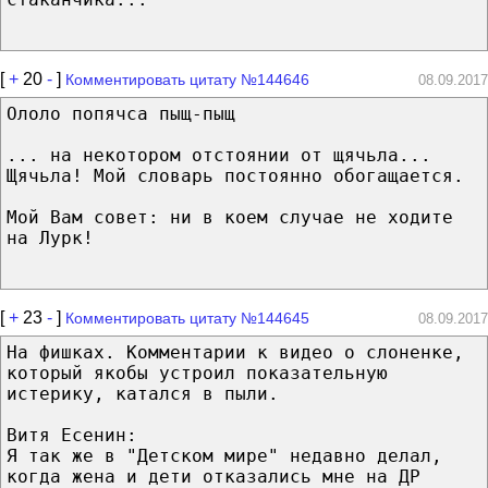
[
+
20
-
]
Комментировать цитату №144646
08.09.2017
Ололо попячса пыщ-пыщ
... на некотором отстоянии от щячьла...
Щячьла! Мой словарь постоянно обогащается.
Мой Вам совет: ни в коем случае не ходите
на Лурк!
[
+
23
-
]
Комментировать цитату №144645
08.09.2017
На фишках. Комментарии к видео о слоненке,
который якобы устроил показательную
истерику, катался в пыли.
Витя Есенин:
Я так же в "Детском мире" недавно делал,
когда жена и дети отказались мне на ДР