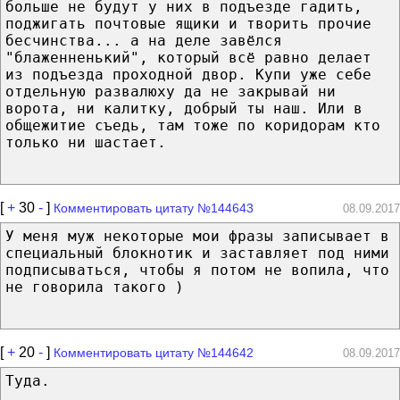
больше не будут у них в подъезде гадить,
поджигать почтовые ящики и творить прочие
бесчинства... а на деле завёлся
"блаженненький", который всё равно делает
из подъезда проходной двор. Купи уже себе
отдельную развалюху да не закрывай ни
ворота, ни калитку, добрый ты наш. Или в
общежитие съедь, там тоже по коридорам кто
только ни шастает.
[
+
30
-
]
Комментировать цитату №144643
08.09.2017
У меня муж некоторые мои фразы записывает в
специальный блокнотик и заставляет под ними
подписываться, чтобы я потом не вопила, что
не говорила такого )
[
+
20
-
]
Комментировать цитату №144642
08.09.2017
Туда.