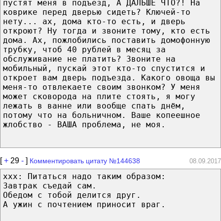
пустят меня в подъезд, А ДАЛЬШЕ ЧТО?! На
коврике перед дверью сидеть? Ключей-то
нету... ах, дома кто-то есть, и дверь
откроют? Ну тогда и звоните тому, кто есть
дома. Ах, пожлобились поставить домофонную
трубку, чтоб 40 рублей в месяц за
обслуживание не платить? Звоните на
мобильный, пускай этот кто-то спустится и
откроет вам дверь подъезда. Какого овоща вы
меня-то отвлекаете своим звонком? У меня
может сковорода на плите стоять, я могу
лежать в ванне или вообще спать днём,
потому что на больничном. Ваше копеешное
жлобство - ВАША проблема, не моя.
[
+
29
-
]
Комментировать цитату №144638
08.09.2017
xxx: Питаться надо таким образом:
Завтрак съедай сам.
Обедом с тобой делится друг.
А ужин с почтением приносит враг.