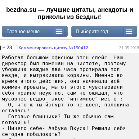
bezdna.su — лучшие цитаты, анекдоты и
приколы из бездны!
Главное меню
Выберите год
[
+
23
-
]
Комментировать цитату №150412
31.05.2018
Работал большом офисном опен-спейс. Наш
директор был помешан на чистоте, поэтому
уборщица каждые два часа протирала пол
везде, и вытряхивала корзины. Именно во
время этого действия, она начинала всё
комментировать, мы от этого чувствовали
себя крайне неуютно, сам не ожидал, что
мусорное ведро такое "интимное" место :
- О, что ж ты йогурт то не доел, половина
осталась!
- Готовые блинчики? Ты же обычно сам
готовишь!
- Ничего себе- Азбука Вкуса! Решили себя
сегодня побаловать?