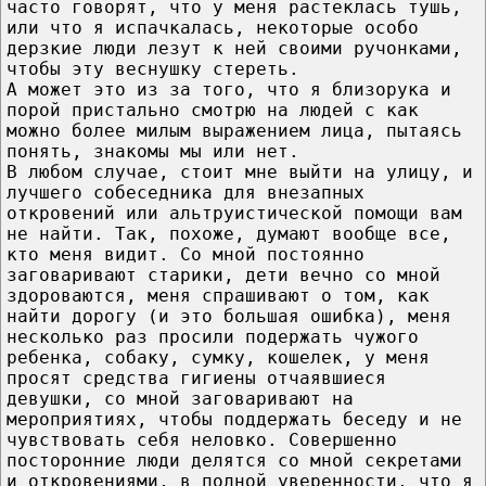
часто говорят, что у меня растеклась тушь,
или что я испачкалась, некоторые особо
дерзкие люди лезут к ней своими ручонками,
чтобы эту веснушку стереть.
А может это из за того, что я близорука и
порой пристально смотрю на людей с как
можно более милым выражением лица, пытаясь
понять, знакомы мы или нет.
В любом случае, стоит мне выйти на улицу, и
лучшего собеседника для внезапных
откровений или альтруистической помощи вам
не найти. Так, похоже, думают вообще все,
кто меня видит. Со мной постоянно
заговаривают старики, дети вечно со мной
здороваются, меня спрашивают о том, как
найти дорогу (и это большая ошибка), меня
несколько раз просили подержать чужого
ребенка, собаку, сумку, кошелек, у меня
просят средства гигиены отчаявшиеся
девушки, со мной заговаривают на
мероприятиях, чтобы поддержать беседу и не
чувствовать себя неловко. Совершенно
посторонние люди делятся со мной секретами
и откровениями, в полной уверенности, что я