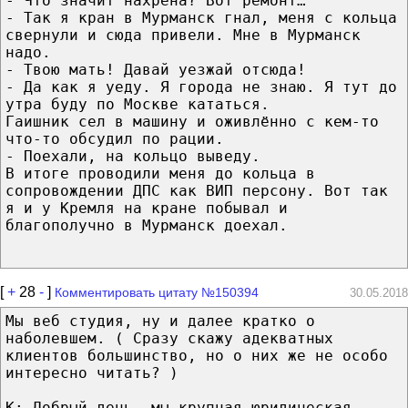
- Что значит нахрена? Вот ремонт…
- Так я кран в Мурманск гнал, меня с кольца
свернули и сюда привели. Мне в Мурманск
надо.
- Твою мать! Давай уезжай отсюда!
- Да как я уеду. Я города не знаю. Я тут до
утра буду по Москве кататься.
Гаишник сел в машину и оживлённо с кем-то
что-то обсудил по рации.
- Поехали, на кольцо выведу.
В итоге проводили меня до кольца в
сопровождении ДПС как ВИП персону. Вот так
я и у Кремля на кране побывал и
благополучно в Мурманск доехал.
[
+
28
-
]
Комментировать цитату №150394
30.05.2018
Мы веб студия, ну и далее кратко о
наболевшем. ( Сразу скажу адекватных
клиентов большинство, но о них же не особо
интересно читать? )
К: Добрый день, мы крупная юридическая