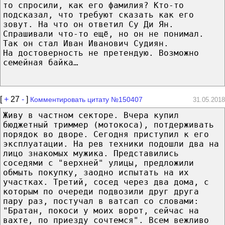
то спросили, как его фамилия? Кто-то
подсказал, что требуют сказать как его
зовут. На что он ответил Су Ди Ян.
Спрашивали что-то ещё, но он не понимал.
Так он стал Иван Иванович Судиян.
На достоверность не претендую. Возможно
семейная байка…
[
+
27
-
]
Комментировать цитату №150407
31.05.2018
Живу в частном секторе. Вчера купил
бюджетный триммер (мотокоса), потдерживать
порядок во дворе. Сегодня приступил к его
эксплуатации. На рев техники подошли два на
лицо знакомых мужика. Представились
соседями с "верхней" улицы, предложили
обмыть покупку, заодно испытать на их
участках. Третий, сосед через два дома, с
которым по очереди подвозили друг друга
пару раз, постучал в ватсап со словами:
"Братан, покоси у моих ворот, сейчас на
вахте, по приезду сочтемся". Всем вежливо