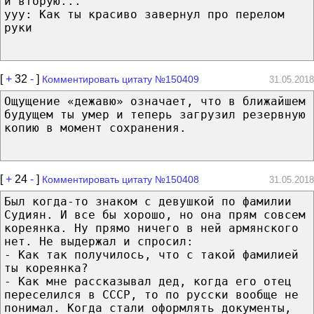
и вторую...
yyy: Как ты красиво завернул про перелом
руки
[
+
32
-
]
Комментировать цитату №150409
31.05.2018
Ощущение «дежавю» означает, что в ближайшем
будущем ты умер и теперь загрузил резервную
копию в момент сохранения.
[
+
24
-
]
Комментировать цитату №150408
31.05.2018
Был когда-то знаком с девушкой по фамилии
Судиян. И все бы хорошо, но она прям совсем
кореянка. Ну прямо ничего в ней армянского
нет. Не выдержал и спросил:
- Как так получилось, что с такой фамилией
ты кореянка?
- Как мне рассказывал дед, когда его отец
переселился в СССР, то по русски вообще не
понимал. Когда стали оформлять документы,