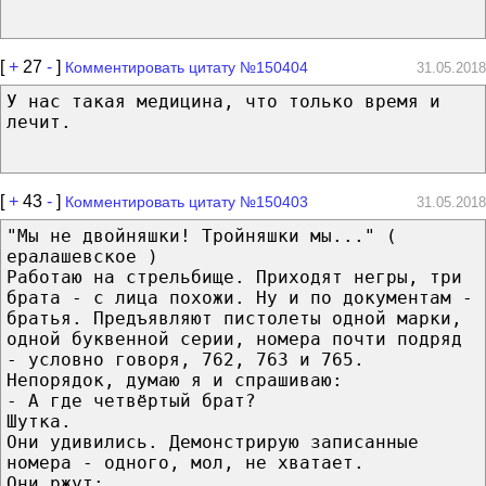
[
+
27
-
]
Комментировать цитату №150404
31.05.2018
У нас такая медицина, что только время и
лечит.
[
+
43
-
]
Комментировать цитату №150403
31.05.2018
"Мы не двойняшки! Тройняшки мы..." (
ералашевское )
Работаю на стрельбище. Приходят негры, три
брата - с лица похожи. Ну и по документам -
братья. Предъявляют пистолеты одной марки,
одной буквенной серии, номера почти подряд
- условно говоря, 762, 763 и 765.
Непорядок, думаю я и спрашиваю:
- А где четвёртый брат?
Шутка.
Они удивились. Демонстрирую записанные
номера - одного, мол, не хватает.
Они ржут: