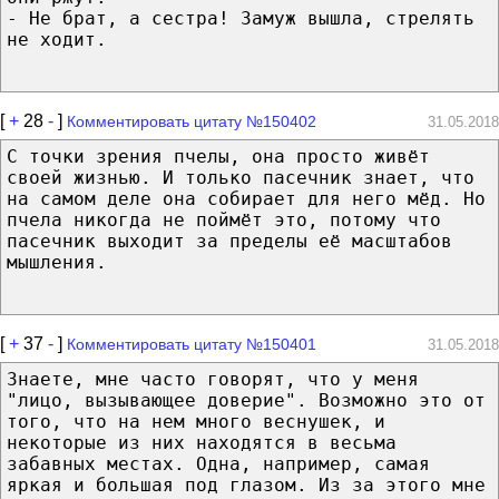
- Не брат, а сестра! Замуж вышла, стрелять
не ходит.
[
+
28
-
]
Комментировать цитату №150402
31.05.2018
С точки зрения пчелы, она просто живёт
своей жизнью. И только пасечник знает, что
на самом деле она собирает для него мёд. Но
пчела никогда не поймёт это, потому что
пасечник выходит за пределы её масштабов
мышления.
[
+
37
-
]
Комментировать цитату №150401
31.05.2018
Знаете, мне часто говорят, что у меня
"лицо, вызывающее доверие". Возможно это от
того, что на нем много веснушек, и
некоторые из них находятся в весьма
забавных местах. Одна, например, самая
яркая и большая под глазом. Из за этого мне