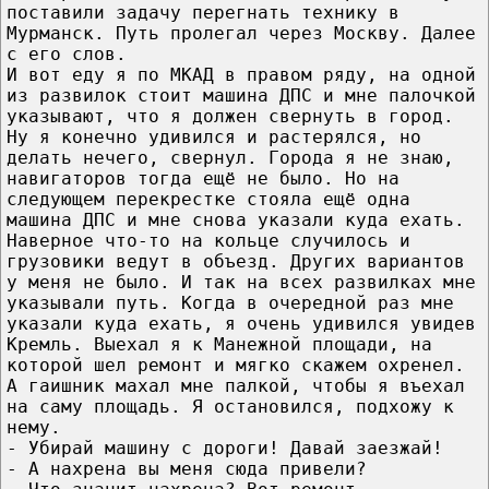
поставили задачу перегнать технику в
Мурманск. Путь пролегал через Москву. Далее
с его слов.
И вот еду я по МКАД в правом ряду, на одной
из развилок стоит машина ДПС и мне палочкой
указывают, что я должен свернуть в город.
Ну я конечно удивился и растерялся, но
делать нечего, свернул. Города я не знаю,
навигаторов тогда ещё не было. Но на
следующем перекрестке стояла ещё одна
машина ДПС и мне снова указали куда ехать.
Наверное что-то на кольце случилось и
грузовики ведут в объезд. Других вариантов
у меня не было. И так на всех развилках мне
указывали путь. Когда в очередной раз мне
указали куда ехать, я очень удивился увидев
Кремль. Выехал я к Манежной площади, на
которой шел ремонт и мягко скажем охренел.
А гаишник махал мне палкой, чтобы я въехал
на саму площадь. Я остановился, подхожу к
нему.
- Убирай машину с дороги! Давай заезжай!
- А нахрена вы меня сюда привели?