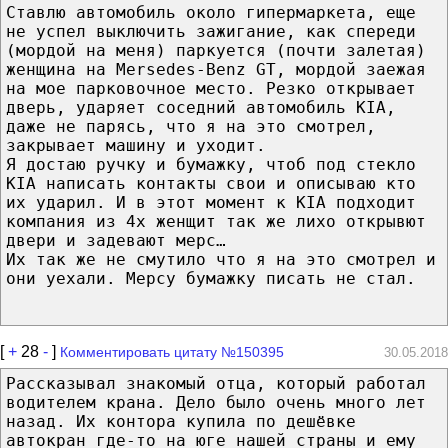
Ставлю автомобиль около гипермаркета, еще
не успел выключить зажигание, как спереди
(мордой на меня) паркуется (почти залетая)
женщина на Mersedes-Benz GT, мордой заежая
на мое парковочное место. Резко открывает
дверь, ударяет соседний автомобиль KIA,
даже не парясь, что я на это смотрел,
закрывает машину и уходит.
Я достаю ручку и бумажку, чтоб под стекло
KIA написать контакты свои и описываю кто
их ударил. И в этот момент к KIA подходит
компания из 4х женщит так же лихо открывют
двери и задевают мерс…
Их так же не смутило что я на это смотрел и
они уехали. Мерсу бумажку писать не стал.
[
+
28
-
]
Комментировать цитату №150395
30.05.2018
Рассказывал знакомый отца, который работал
водителем крана. Дело было очень много лет
назад. Их контора купила по дешёвке
автокран где-то на юге нашей страны и ему