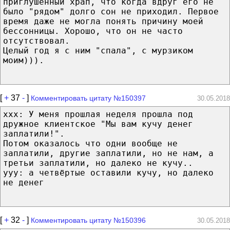
приглушенный храп, что когда вдруг его не
было "рядом" долго сон не приходил. Первое
время даже не могла понять причину моей
бессонницы. Хорошо, что он не часто
отсутствовал.
Целый год я с ним "спала", с мурзиком
моим))).
[
+
37
-
]
Комментировать цитату №150397
30.05.2018
xxx: У меня прошлая неделя прошла под
дружное клиентское "Мы вам кучу денег
заплатили!".
Потом оказалось что одни вообще не
заплатили, другие заплатили, но не нам, а
третьи заплатили, но далеко не кучу..
yyy: а четвёртые оставили кучу, но далеко
не денег
[
+
32
-
]
Комментировать цитату №150396
30.05.2018