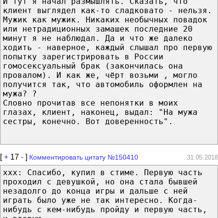
И тут я начал размышлять. Сказать, что
клиент выглядел как-то сладковато - нельзя.
Мужик как мужик. Никаких необычных повадок
или нетрадиционных замашек последние 20
минут я не наблюдал. Да и что же далеко
ходить - наверное, каждый слышал про первую
попытку зарегистрировать в России
гомосексуальный брак (закончилась она
провалом). И как же, чёрт возьми , могло
получится так, что автомобиль оформлен на
мужа? ?
Словно прочитав все непонятки в моих
глазах, клиент, наконец, выдал: "На мужа
сестры, конечно. Вот доверенность".
[
+
17
-
]
Комментировать цитату №150410
31.05.2018
xxx: Спасибо, купил в стиме. Первую часть
проходил с девушкой, но она стала бывшей
незадолго до конца игры и дальше с ней
играть было уже не так интересно. Когда-
нибудь с кем-нибудь пройду и первую часть,