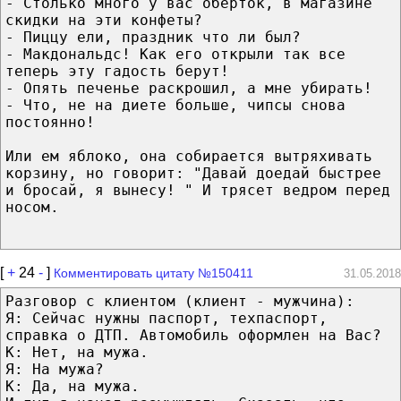
- Столько много у вас оберток, в магазине
скидки на эти конфеты?
- Пиццу ели, праздник что ли был?
- Макдональдс! Как его открыли так все
теперь эту гадость берут!
- Опять печенье раскрошил, а мне убирать!
- Что, не на диете больше, чипсы снова
постоянно!
Или ем яблоко, она собирается вытряхивать
корзину, но говорит: "Давай доедай быстрее
и бросай, я вынесу! " И трясет ведром перед
носом.
[
+
24
-
]
Комментировать цитату №150411
31.05.2018
Разговор с клиентом (клиент - мужчина):
Я: Сейчас нужны паспорт, техпаспорт,
справка о ДТП. Автомобиль оформлен на Вас?
К: Нет, на мужа.
Я: На мужа?
К: Да, на мужа.