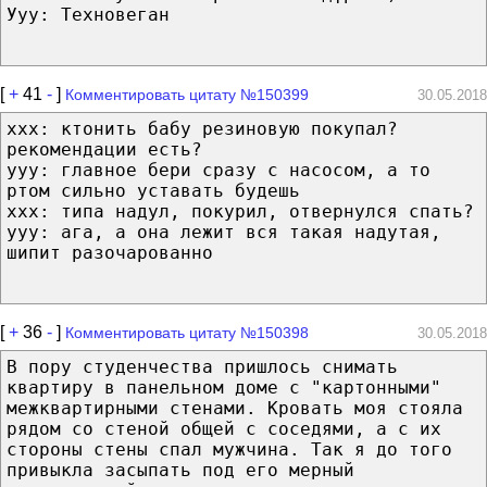
Ууу: Техновеган
[
+
41
-
]
Комментировать цитату №150399
30.05.2018
xxx: ктонить бабу резиновую покупал?
рекомендации есть?
yyy: главное бери сразу с насосом, а то
ртом сильно уставать будешь
xxx: типа надул, покурил, отвернулся спать?
yyy: ага, а она лежит вся такая надутая,
шипит разочарованно
[
+
36
-
]
Комментировать цитату №150398
30.05.2018
В пору студенчества пришлось снимать
квартиру в панельном доме с "картонными"
межквартирными стенами. Кровать моя стояла
рядом со стеной общей с соседями, а с их
стороны стены спал мужчина. Так я до того
привыкла засыпать под его мерный