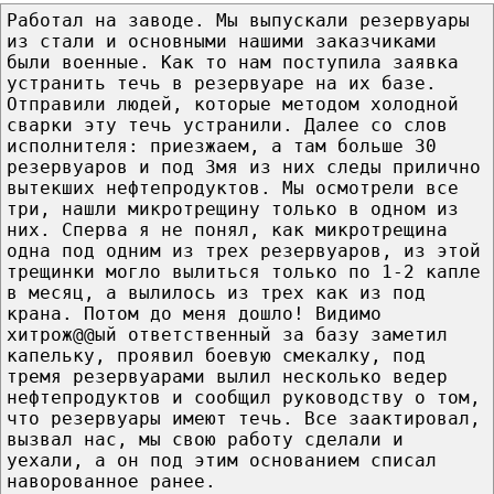
Работал на заводе. Мы выпускали резервуары
из стали и основными нашими заказчиками
были военные. Как то нам поступила заявка
устранить течь в резервуаре на их базе.
Отправили людей, которые методом холодной
сварки эту течь устранили. Далее со слов
исполнителя: приезжаем, а там больше 30
резервуаров и под 3мя из них следы прилично
вытекших нефтепродуктов. Мы осмотрели все
три, нашли микротрещину только в одном из
них. Сперва я не понял, как микротрещина
одна под одним из трех резервуаров, из этой
трещинки могло вылиться только по 1-2 капле
в месяц, а вылилось из трех как из под
крана. Потом до меня дошло! Видимо
хитрож@@ый ответственный за базу заметил
капельку, проявил боевую смекалку, под
тремя резервуарами вылил несколько ведер
нефтепродуктов и сообщил руководству о том,
что резервуары имеют течь. Все заактировал,
вызвал нас, мы свою работу сделали и
уехали, а он под этим основанием списал
наворованное ранее.