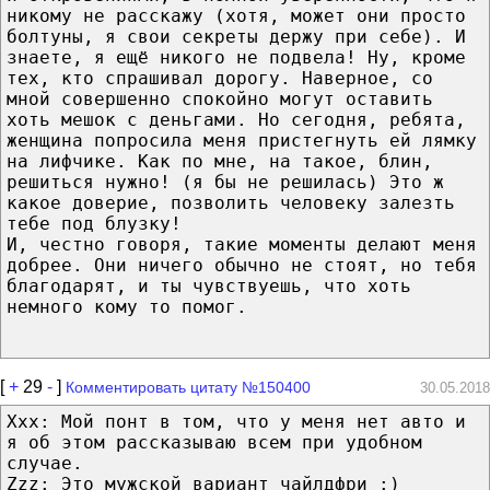
никому не расскажу (хотя, может они просто
болтуны, я свои секреты держу при себе). И
знаете, я ещё никого не подвела! Ну, кроме
тех, кто спрашивал дорогу. Наверное, со
мной совершенно спокойно могут оставить
хоть мешок с деньгами. Но сегодня, ребята,
женщина попросила меня пристегнуть ей лямку
на лифчике. Как по мне, на такое, блин,
решиться нужно! (я бы не решилась) Это ж
какое доверие, позволить человеку залезть
тебе под блузку!
И, честно говоря, такие моменты делают меня
добрее. Они ничего обычно не стоят, но тебя
благодарят, и ты чувствуешь, что хоть
немного кому то помог.
[
+
29
-
]
Комментировать цитату №150400
30.05.2018
Ххх: Мой понт в том, что у меня нет авто и
я об этом рассказываю всем при удобном
случае.
Zzz: Это мужской вариант чайлдфри :)