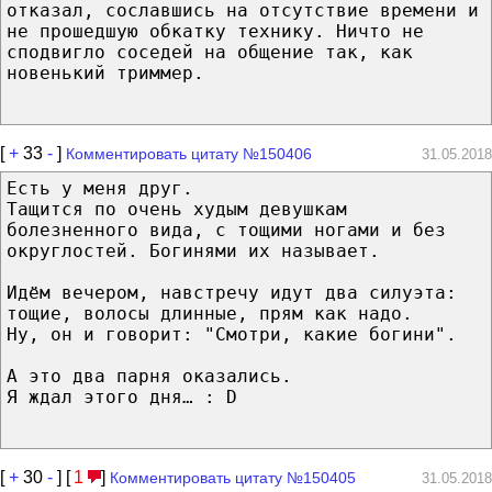
отказал, сославшись на отсутствие времени и
не прошедшую обкатку технику. Ничто не
сподвигло соседей на общение так, как
новенький триммер.
[
+
33
-
]
Комментировать цитату №150406
31.05.2018
Есть у меня друг.
Тащится по очень худым девушкам
болезненного вида, с тощими ногами и без
округлостей. Богинями их называет.
Идём вечером, навстречу идут два силуэта:
тощие, волосы длинные, прям как надо.
Ну, он и говорит: "Смотри, какие богини".
А это два парня оказались.
Я ждал этого дня… : D
[
+
30
-
] [
1
]
Комментировать цитату №150405
31.05.2018