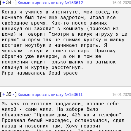
[
+
34
-
]
Комментировать цитату №153612
16.01.2020
Когда я учился в институте, мой сосед по
комнате был тем еще задротом, играл все
свободное время. Как-то после зимних
каникул он заходит в комнату (приехал из
дома) и говорит "смотри в какую игруху я ща
играю" и прям так не снимая куртку и шапку
достает ноутбук и начинает играть. Я
мельком глянул и пошел на пары. Прихожу
обратно уже вечером, а он в том же
положении сидит только шапку на затылок
сдвинул и куртку расстегнул.
Игра называлась Dead space
[
+
35
-
]
Комментировать цитату №153611
16.01.2020
Мы как то коттедж продавали, вполне себе
жилой - сами жили. На заборе было
объявление "Продам дом, 425 кв и телефон".
Проезжал белый мерседес, остановился, сдал
назад и позвонил нам. Хочу говорит