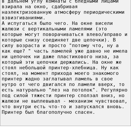
в дальнем углу комнаты с бледными лицами
взирала на окно, сдабривая
наэлектризованную атмосферу периодическими
взвизгиваниями.
А испугаться было чего. На окне висели
жалюзи с вертикальными ламелями (это
которые могут поворачиваться влево/вправо и
которые снизу соединяет две цепочки). В
силу возраста и просто "потому что, ну а
как еще? " часть ламелей уже давно не имела
ни цепочек ни даже пластикового низа, за
который эти цепочки держались. На окне же
стоял небольшой принтер-хлебница. Ну как
стоял, на момент прихода моего знакомого
принтер жадно заглатывал ламель в свое
нутро от чего двигался по ламели вверх, то
есть натурально "лез на потолок". Регулярно
под силой тяжести принтер сползал вниз, но
жалюзи не выплевывал - механизм чувствовал,
что внутри есть что-то и запускался вновь.
Принтер был благополучно спасен.