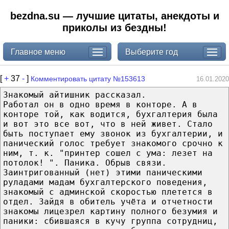
bezdna.su — лучшие цитаты, анекдоты и
приколы из бездны!
Главное меню
Выберите год
[
+
37
-
]
Комментировать цитату №153613
16.01.2020
Знакомый айтишник рассказал.
Работал он в одно время в конторе. А в
конторе той, как водится, бухгалтерия была
и вот это все вот, что в ней живет. Стало
быть поступает ему звонок из бухгалтерии, и
панический голос требует знакомого срочно к
ним, т. к. "принтер сошел с ума: лезет на
потолок! ". Паника. Обрыв связи.
Заинтригованный (нет) этими паническими
руладами мадам бухгалтерского поведения,
знакомый с админской скоростью плетется в
отдел. Зайдя в обитель учёта и отчетности
знакомы лицезрел картину полного безумия и
паники: сбившаяся в кучу группа сотрудниц,