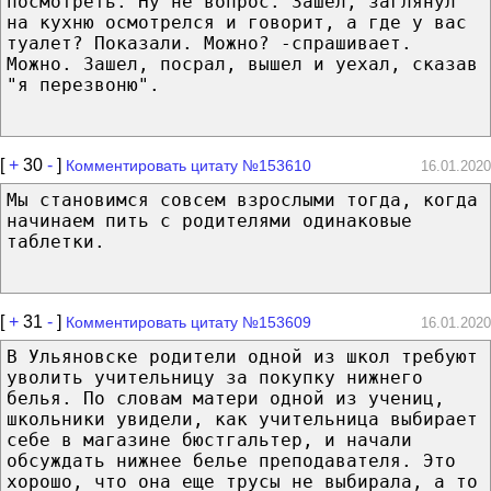
посмотреть. Ну не вопрос. Зашел, заглянул
на кухню осмотрелся и говорит, а где у вас
туалет? Показали. Можно? -спрашивает.
Можно. Зашел, посрал, вышел и уехал, сказав
"я перезвоню".
[
+
30
-
]
Комментировать цитату №153610
16.01.2020
Мы становимся совсем взрослыми тогда, когда
начинаем пить с родителями одинаковые
таблетки.
[
+
31
-
]
Комментировать цитату №153609
16.01.2020
В Ульяновске родители одной из школ требуют
уволить учительницу за покупку нижнего
белья. По словам матери одной из учениц,
школьники увидели, как учительница выбирает
себе в магазине бюстгальтер, и начали
обсуждать нижнее белье преподавателя. Это
хорошо, что она еще трусы не выбирала, а то