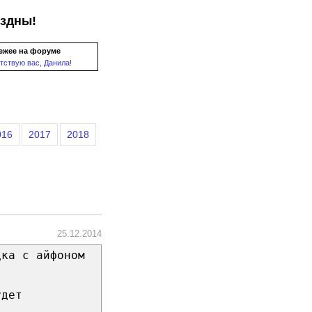
ездны!
ежее на форуме
тствую вас, Данила!
016
2017
2018
25.12.2014
дка с айфоном
удет