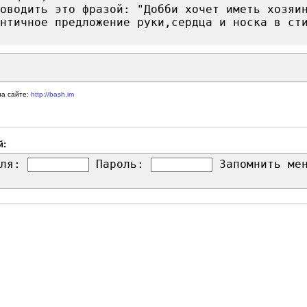
оводить это фразой: "Добби хочет иметь хозяи
нтичное предложение руки,сердца и носка в ст
на сайте:
http://bash.im
й:
ля:
Пароль:
Запомнить м