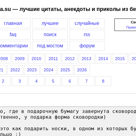
a.su — лучшие цитаты, анекдоты и приколы из б
Св
главная
лучшее
случайные
Приве
faq
поиск
rss
комментарии
под мостом
форум
2008
2009
2010
2011
2012
2013
2014
2015
2
21
2022
2023
2024
2025
2026
2
3
4
5
6
7
8
то, где в подарочную бумагу завернута сковоро
твенно, у подарка форма сковородки)
это как подарить носки, в одном из которых б
льцо :)