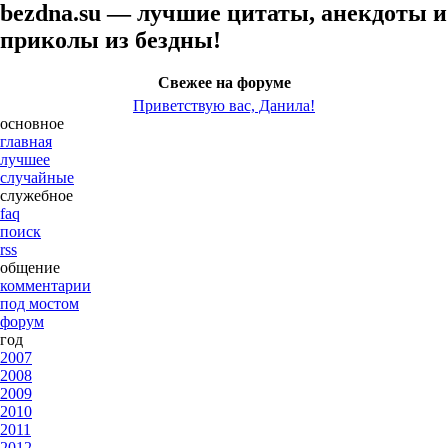
bezdna.su — лучшие цитаты, анекдоты и
приколы из бездны!
Свежее на форуме
Приветствую вас, Данила!
основное
главная
лучшее
случайные
служебное
faq
поиск
rss
общение
комментарии
под мостом
форум
год
2007
2008
2009
2010
2011
2012