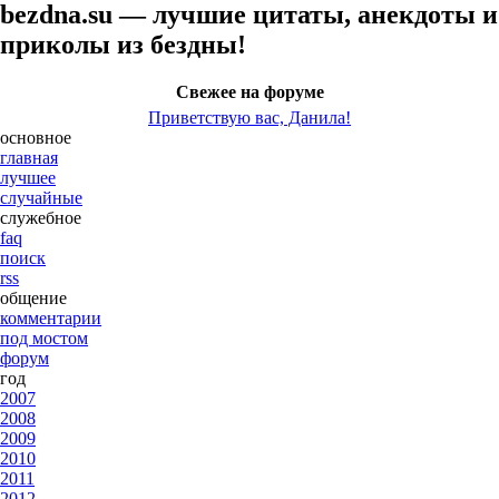
bezdna.su — лучшие цитаты, анекдоты и
приколы из бездны!
Свежее на форуме
Приветствую вас, Данила!
основное
главная
лучшее
случайные
служебное
faq
поиск
rss
общение
комментарии
под мостом
форум
год
2007
2008
2009
2010
2011
2012