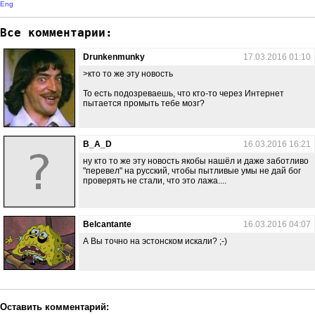
Eng
Все комментарии:
Drunkenmunky
17.03.2016 01:10
>кто то же эту новость
То есть подозреваешь, что кто-то через Интернет
пытается промыть тебе мозг?
B_A_D
16.03.2016 16:21
ну кто то же эту новость якобы нашёл и даже заботливо
"перевел" на русский, чтобы пытливые умы не дай бог
проверять не стали, что это лажа....
Belcantante
16.03.2016 04:07
А Вы точно на эстонском искали? ;-)
Оставить комментарий: