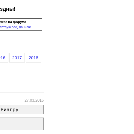
ездны!
ежее на форуме
тствую вас, Данила!
016
2017
2018
27.03.2016
 Виагру