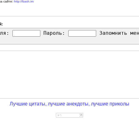
на сайте:
http://bash.im
й:
ля:
Пароль:
Запомнить м
Лучшие цитаты, лучшие анекдоты, лучшие приколы