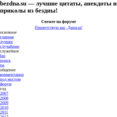
bezdna.su — лучшие цитаты, анекдоты и
приколы из бездны!
Свежее на форуме
Приветствую вас, Данила!
основное
главная
лучшее
случайные
служебное
faq
поиск
rss
общение
комментарии
под мостом
форум
год
2007
2008
2009
2010
2011
2012