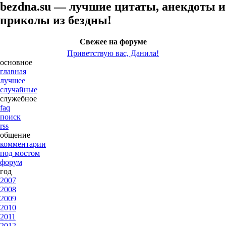
bezdna.su — лучшие цитаты, анекдоты и
приколы из бездны!
Свежее на форуме
Приветствую вас, Данила!
основное
главная
лучшее
случайные
служебное
faq
поиск
rss
общение
комментарии
под мостом
форум
год
2007
2008
2009
2010
2011
2012