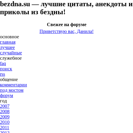
bezdna.su — лучшие цитаты, анекдоты и
приколы из бездны!
Свежее на форуме
Приветствую вас, Данила!
основное
главная
лучшее
случайные
служебное
faq
поиск
rss
общение
комментарии
под мостом
форум
год
2007
2008
2009
2010
2011
2012