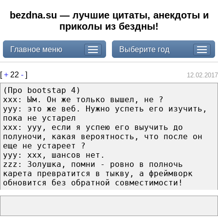
bezdna.su — лучшие цитаты, анекдоты и
приколы из бездны!
Главное меню
Выберите год
[
+
22
-
]
12.02.2017
(Про bootstap 4)
xxx: Ым. Он же только вышел, не ?
yyy: это же веб. Нужно успеть его изучить,
пока не устарел
xxx: yyy, если я успею его выучить до
полуночи, какая вероятность, что после он
еще не устареет ?
yyy: xxx, шансов нет.
zzz: Золушка, помни - ровно в полночь
карета превратится в тыкву, а фреймворк
обновится без обратной совместимости!