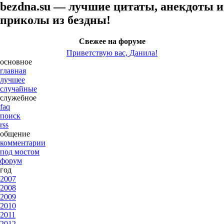
bezdna.su — лучшие цитаты, анекдоты и
приколы из бездны!
Свежее на форуме
Приветствую вас, Данила!
основное
главная
лучшее
случайные
служебное
faq
поиск
rss
общение
комментарии
под мостом
форум
год
2007
2008
2009
2010
2011
2012