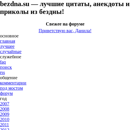
bezdna.su — лучшие цитаты, анекдоты и
приколы из бездны!
Свежее на форуме
Приветствую вас, Данила!
основное
главная
лучшее
случайные
служебное
faq
поиск
rss
общение
комментарии
под мостом
форум
год
2007
2008
2009
2010
2011
2012