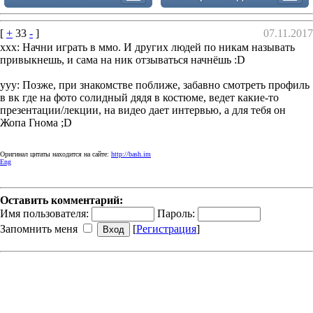
[
+
33
-
]
07.11.2017
xxx: Начни играть в ммо. И других людей по никам называть
привыкнешь, и сама на ник отзываться начнёшь :D
yyy: Позже, при знакомстве поближе, забавно смотреть профиль
в вк где на фото солидный дядя в костюме, ведет какие-то
презентации/лекции, на видео дает интервью, а для тебя он
Жопа Гнома ;D
Оригинал цитаты находится на сайте:
http://bash.im
Eng
Оставить комментарий:
Имя пользователя:
Пароль:
Запомнить меня
[
Регистрация
]