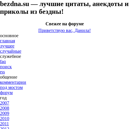
bezdna.su — лучшие цитаты, анекдоты и
приколы из бездны!
Свежее на форуме
Приветствую вас, Данила!
основное
главная
лучшее
случайные
служебное
faq
поиск
rss
общение
комментарии
под мостом
форум
год
2007
2008
2009
2010
2011
2012