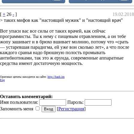
[
+
26
-
]
19.02.2018
> таких мифов как "настоящий мужик" и "настоящий врач"
Вот упаси вас все силы от таких врачей, как сейчас
программисты. Ты к нему с пищевым отравлением, а он тебе
жопу зашивает и в брюхо вшивает молнию, потому что «срать
— устаревшая парадигма, ей уже вон сколько лет», а что после
каждого сранья надо брюшную полость промывать
антибиотиками, так это ж ерунда, современные аппаратные
средства имеют достаточную мощность.
Оригинал цитаты находится на сайте:
http://bash.im
Eng
Оставить комментарий:
Имя пользователя:
Пароль:
Запомнить меня
[
Регистрация
]