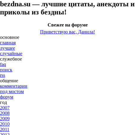
bezdna.su — лучшие цитаты, анекдоты и
приколы из бездны!
Свежее на форуме
Приветствую вас, Данила!
основное
главная
лучшее
случайные
служебное
faq
поиск
rss
общение
комментарии
под мостом
форум
год
2007
2008
2009
2010
2011
2012