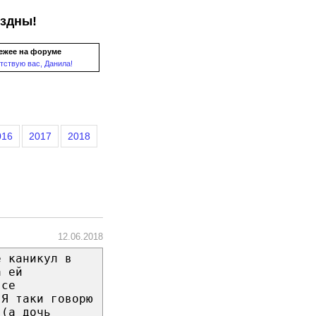
ездны!
ежее на форуме
тствую вас, Данила!
016
2017
2018
12.06.2018
е каникул в
а ей
все
 Я таки говорю
 (а дочь