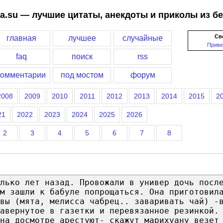
a.su — лучшие цитаты, анекдоты и приколы из б
Св
главная
лучшее
случайные
Приве
faq
поиск
rss
комментарии
под мостом
форум
2008
2009
2010
2011
2012
2013
2014
2015
2
21
2022
2023
2024
2025
2026
2
3
4
5
6
7
8
лько лет назад. Провожали в универ дочь посл
м зашли к бабуле попрощаться. Она приготовил
вы (мята, мелисса чабрец.. заваривать чай) -
авернутое в газетки и перевязанное резинкой.
на досмотре арестуют- скажут марихуану везет