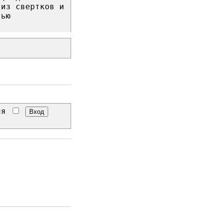
 из свертков и
тью
еня