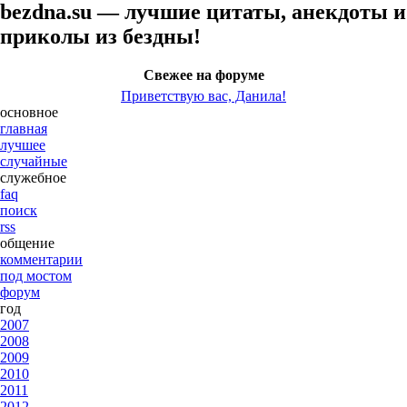
bezdna.su — лучшие цитаты, анекдоты и
приколы из бездны!
Свежее на форуме
Приветствую вас, Данила!
основное
главная
лучшее
случайные
служебное
faq
поиск
rss
общение
комментарии
под мостом
форум
год
2007
2008
2009
2010
2011
2012