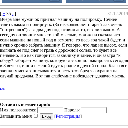
[
+
35
-
]
31.12.2019
Вчера мне мужичок пригнал машину на полировку. Точнее
залить лаком и полирнуть. (За несколько лет старый лак очень
"потрепался") я за два дня подготовил авто, и залил лаком. А
сегодня он звонит мне с такой мыслью, мол жена сказала что
если машина на новый год в ремонте, то весь год такой будет, и
нужно срочно забрать машину. Я говорю, что лак не высох, если
выгнать ее под снег и грязь с дорожной солью, то будет все
печально. Но как говорится, заказчику виднее, и он завтра "к
обеду* забирает машину, которую я закончил лакировать сегодня
в 8 вечера, и они с женой едут к родне в другой город. Благо все
звонки у меня записываются и весь этот бред я сохранил на
случай предьявы. Вот так слабоумие побеждает здравую мысль.
Eng
Оставить комментарий:
Имя пользователя:
Пароль:
Запомнить меня
[
Регистрация
]