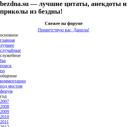
bezdna.su — лучшие цитаты, анекдоты и
приколы из бездны!
Свежее на форуме
Приветствую вас, Данила!
основное
главная
лучшее
случайные
служебное
faq
поиск
rss
общение
комментарии
под мостом
форум
год
2007
2008
2009
2010
2011
2012