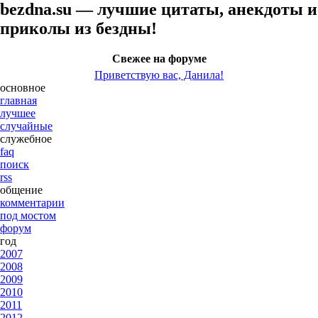
bezdna.su — лучшие цитаты, анекдоты и
приколы из бездны!
Свежее на форуме
Приветствую вас, Данила!
основное
главная
лучшее
случайные
служебное
faq
поиск
rss
общение
комментарии
под мостом
форум
год
2007
2008
2009
2010
2011
2012