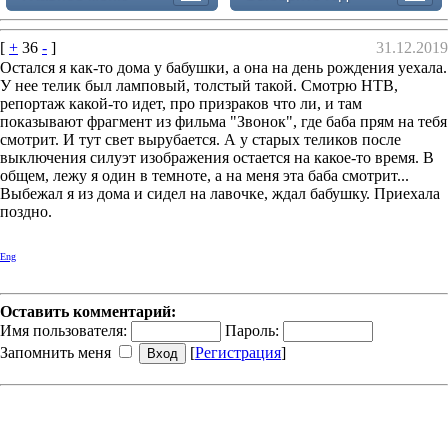
[
+
36
-
]
31.12.2019
Остался я как-то дома у бабушки, а она на день рождения уехала.
У нее телик был ламповый, толстый такой. Смотрю НТВ,
репортаж какой-то идет, про призраков что ли, и там
показывают фрагмент из фильма "Звонок", где баба прям на тебя
смотрит. И тут свет вырубается. А у старых теликов после
выключения силуэт изображения остается на какое-то время. В
общем, лежу я один в темноте, а на меня эта баба смотрит...
Выбежал я из дома и сидел на лавочке, ждал бабушку. Приехала
поздно.
Eng
Оставить комментарий:
Имя пользователя:
Пароль:
Запомнить меня
[
Регистрация
]