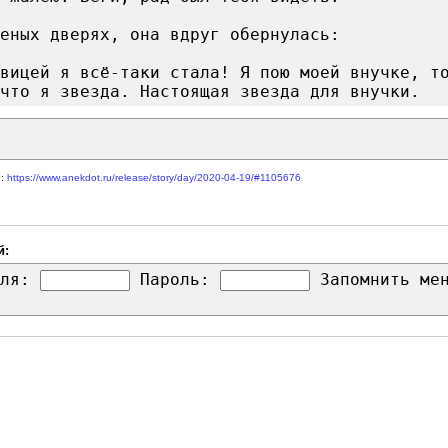
еных дверях, она вдруг обернулась:
вицей я всё-таки стала! Я пою моей внучке, т
что я звезда. Настоящая звезда для внучки.
е:
https://www.anekdot.ru/release/story/day/2020-04-19/#1105676
й:
ля:
Пароль:
Запомнить м