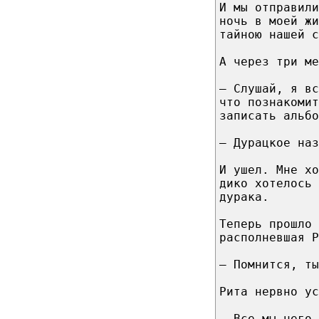
И мы отправили
ночь в моей жи
тайною нашей с
А через три ме
– Слушай, я вс
что познакомит
записать альбо
– Дурацкое наз
И ушел. Мне хо
дико хотелось 
дурака.
Теперь прошло 
располневшая Р
– Помнится, ты
Рита нервно ус
– Все мы чего-