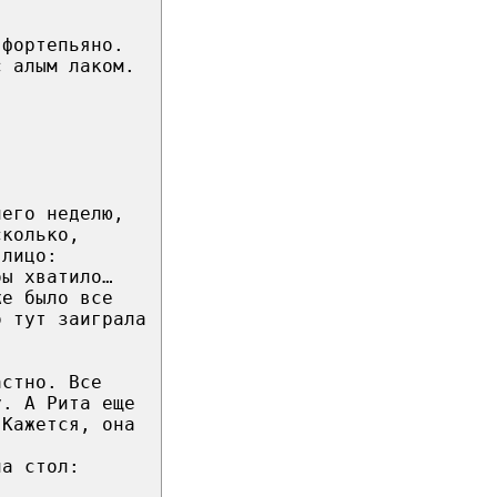
 фортепьяно.
с алым лаком.
него неделю,
сколько,
 лицо:
бы хватило…
же было все
о тут заиграла
астно. Все
у. А Рита еще
 Кажется, она
на стол: