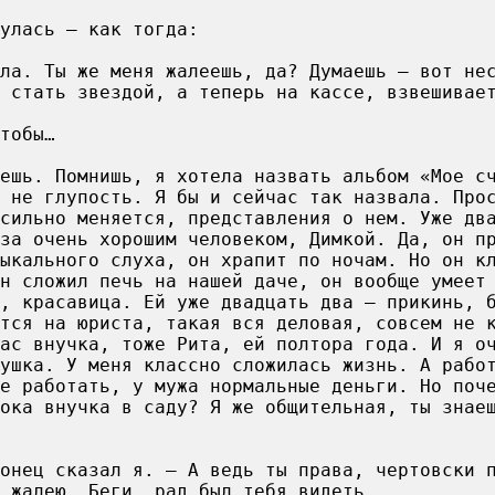
улась – как тогда:
ла. Ты же меня жалеешь, да? Думаешь – вот не
 стать звездой, а теперь на кассе, взвешивае
тобы…
ешь. Помнишь, я хотела назвать альбом «Мое с
 не глупость. Я бы и сейчас так назвала. Про
сильно меняется, представления о нем. Уже дв
за очень хорошим человеком, Димкой. Да, он п
ыкального слуха, он храпит по ночам. Но он к
н сложил печь на нашей даче, он вообще умеет
, красавица. Ей уже двадцать два – прикинь, 
тся на юриста, такая вся деловая, совсем не 
ас внучка, тоже Рита, ей полтора года. И я о
бушка. У меня классно сложилась жизнь. А рабо
е работать, у мужа нормальные деньги. Но поч
пока внучка в саду? Я же общительная, ты знае
онец сказал я. – А ведь ты права, чертовски 
 жалею. Беги, рад был тебя видеть.