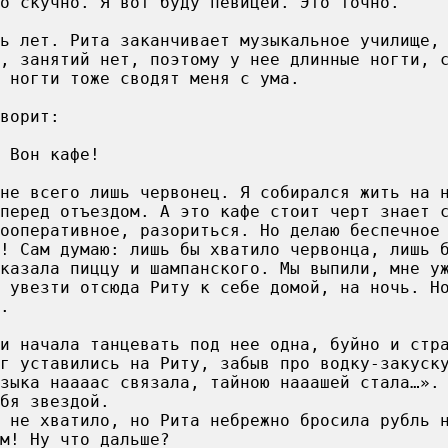
о скучно. Я вот буду певицей. Это точно.
ь лет. Рита заканчивает музыкальное училище,
о, занятий нет, поэтому у нее длинные ногти, 
 ногти тоже сводят меня с ума.
ворит:
 Вон кафе!
не всего лишь червонец. Я собирался жить на 
перед отъездом. А это кафе стоит черт знает 
ооперативное, разориться. Но делаю беспечное
! Сам думаю: лишь бы хватило червонца, лишь 
казала пиццу и шампанского. Мы выпили, мне у
 увезти отсюда Риту к себе домой, на ночь. Н
.
и начала танцевать под нее одна, буйно и стр
уг уставились на Риту, забыв про водку-закуск
узыка наааас связала, тайною нааашей стала…».
бя звездой.
 не хватило, но Рита небрежно бросила рубль 
м! Ну что дальше?