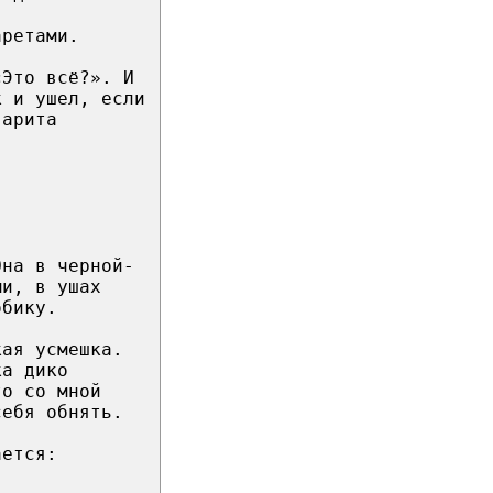
аретами.
«Это всё?». И
к и ушел, если
гарита
Она в черной-
ми, в ушах
обику.
кая усмешка.
ка дико
то со мной
себя обнять.
ается: