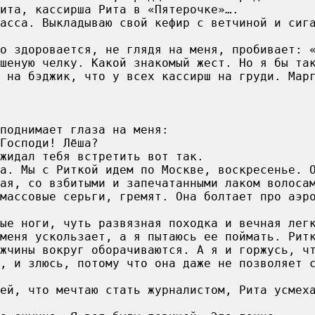
ита, кассирша Рита в «Пятерочке»….
асса. Выкладываю свой кефир с ветчиной и сиг
ро здоровается, не глядя на меня, пробивает: 
шеную челку. Какой знакомый жест. Но я бы та
 на бэджик, что у всех кассирш на груди. Мар
поднимает глаза на меня:
Господи! Лёша?
жидал тебя встретить вот так.
да. Мы с Риткой идем по Москве, воскресенье. 
ая, со взбитыми и запечатанными лаком волоса
массовые серьги, гремят. Она болтает про аэр
ые ноги, чуть развязная походка и вечная лег
меня ускользает, а я пытаюсь ее поймать. Рит
жчины вокруг оборачиваются. А я и горжусь, ч
, и злюсь, потому что она даже не позволяет 
ей, что мечтаю стать журналистом, Рита усмех