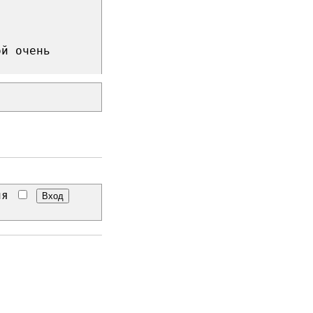
ой очень
еня