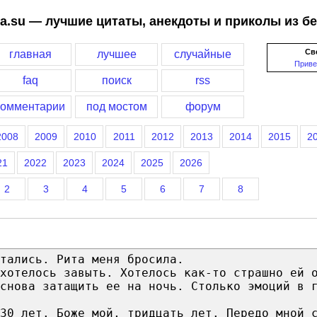
a.su — лучшие цитаты, анекдоты и приколы из б
Св
главная
лучшее
случайные
Приве
faq
поиск
rss
комментарии
под мостом
форум
2008
2009
2010
2011
2012
2013
2014
2015
2
21
2022
2023
2024
2025
2026
2
3
4
5
6
7
8
тались. Рита меня бросила.
хотелось завыть. Хотелось как-то страшно ей 
снова затащить ее на ночь. Столько эмоций в 
30 лет. Боже мой, тридцать лет. Передо мной 