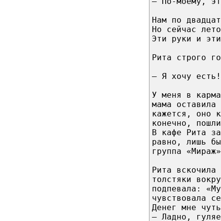
– По-моему, эт
Нам по двадцат
Но сейчас лет
Эти руки и эти
Рита строго го
– Я хочу есть!
У меня в карма
мама оставила 
кажется, оно к
конечно, пошли
В кафе Рита за
равно, лишь бы
группа «Мираж»
Рита вскочила 
толстяки вокр
подпевала: «М
чувствовала се
Денег мне чуть
– Ладно, гуляе