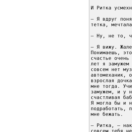
И Ритка усмехн
– Я вдруг поня
тетка, мечтала
– Ну, не то, ч
– Я вижу. Жале
Понимаешь, это
счастье очень 
лет я замужем 
совсем нет муз
автомеханик, о
взрослая дочка
мне тогда. Учи
замужем, и у н
счастливая ба
Я могла бы и н
подработать, 
мне бежать.
– Ритка, – нак
совсем тебя не