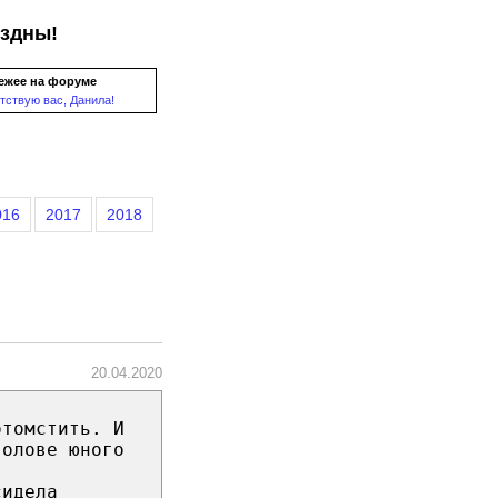
ездны!
ежее на форуме
тствую вас, Данила!
016
2017
2018
20.04.2020
отомстить. И
голове юного
сидела