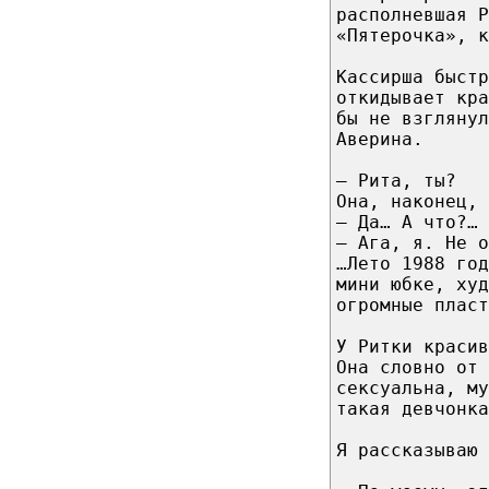
располневшая Р
«Пятерочка», к
Кассирша быст
откидывает кра
бы не взглянул
Аверина.
– Рита, ты?
Она, наконец, 
– Да… А что?… 
– Ага, я. Не о
…Лето 1988 го
мини юбке, худ
огромные пласт
У Ритки красив
Она словно от 
сексуальна, му
такая девчонка
Я рассказываю 