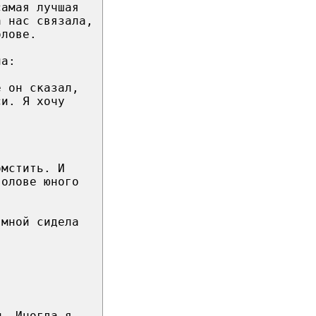
самая лучшая
а нас связала,
олове.
ла:
е он сказал,
си. Я хочу
.
омстить. И
голове юного
 мной сидела
м. Иногда я