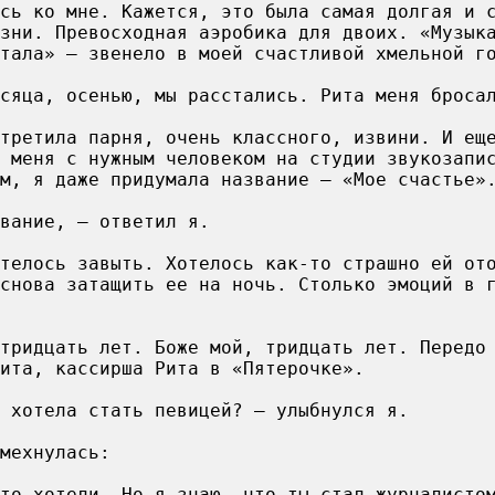
сь ко мне. Кажется, это была самая долгая и 
зни. Превосходная аэробика для двоих. «Музык
тала» – звенело в моей счастливой хмельной г
сяца, осенью, мы расстались. Рита меня броса
третила парня, очень классного, извини. И ещ
 меня с нужным человеком на студии звукозапи
м, я даже придумала название – «Мое счастье»
вание, – ответил я.
телось завыть. Хотелось как-то страшно ей от
снова затащить ее на ночь. Столько эмоций в 
тридцать лет. Боже мой, тридцать лет. Передо
ита, кассирша Рита в «Пятерочке».
 хотела стать певицей? – улыбнулся я.
мехнулась:
то хотели… Но я знаю, что ты стал журналисто