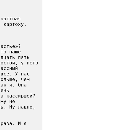
счастная
т картоху.
частье»?
сто наше
адцать пять
ростой, у него
лассный
 все. У нас
больше, чем
как я. Она
чень
та кассиршей?
ему не
шь. Ну ладно,
права. И я