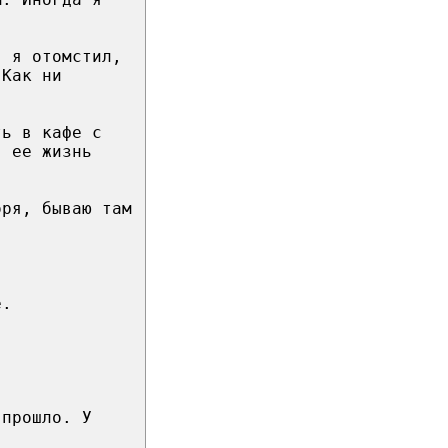
, я отомстил,
 Как ни
ть в кафе с
, ее жизнь
оря, бываю там
е.
 прошло. У