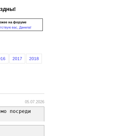
ездны!
ежее на форуме
тствую вас, Данила!
016
2017
2018
05.07.2026
ямо посреди