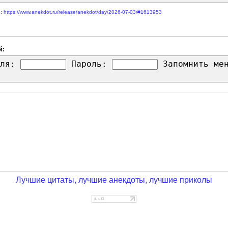
е:
https://www.anekdot.ru/release/anekdot/day/2026-07-03/#1613953
й:
ля:
Пароль:
Запомнить м
Лучшие цитаты, лучшие анекдоты, лучшие приколы