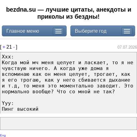
bezdna.su — лучшие цитаты, анекдоты и
приколы из бездны!
Главное меню
Выберите год
[
+
21
-
]
07.07.2026
Xxx:
Когда мой мч меня целует и ласкает, то я не
чувствую ничего. А когда уже дома я
вспоминаю как он меня целует, трогает, как
я его трогаю, как у него сбивается дыхание
и т.д, то меня это моментально заводит. Это
нормально вообще? Что со мной не так?
Yyy:
Пинг высокий
Eng