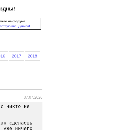
ездны!
ежее на форуме
тствую вас, Данила!
016
2017
2018
07.07.2026
ас никто не
как сделаешь
ы уже ничего