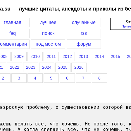
a.su — лучшие цитаты, анекдоты и приколы из б
Св
главная
лучшее
случайные
Приве
faq
поиск
rss
комментарии
под мостом
форум
2008
2009
2010
2011
2012
2013
2014
2015
2
21
2022
2023
2024
2025
2026
2
3
4
5
6
7
8
взрослую проблему, о существовании которой в
жешь делать все, что хочешь. Но после того, 
чешь. А когда сделаешь все, что не хочешь, т