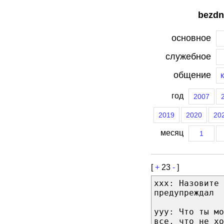
bezdn
основное
служебное
общение
год
2007
2019
2020
20
месяц
1
[
+
23
-
]
xxx: Назовите 
предупреждал
yyy: Что ты мо
все, что не хо