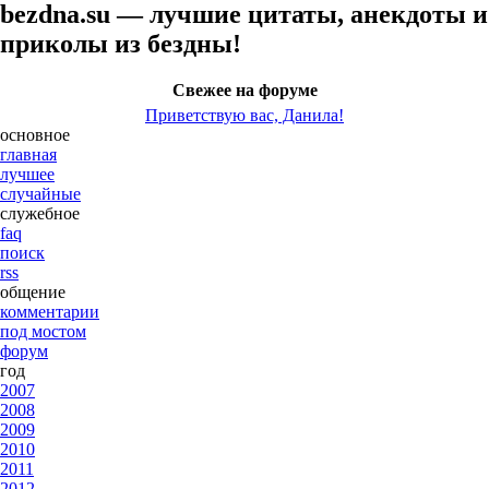
bezdna.su — лучшие цитаты, анекдоты и
приколы из бездны!
Свежее на форуме
Приветствую вас, Данила!
основное
главная
лучшее
случайные
служебное
faq
поиск
rss
общение
комментарии
под мостом
форум
год
2007
2008
2009
2010
2011
2012