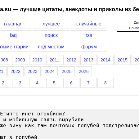
a.su — лучшие цитаты, анекдоты и приколы из б
Св
главная
лучшее
случайные
Приве
faq
поиск
rss
комментарии
под мостом
форум
2008
2009
2010
2011
2012
2013
2014
2015
2
21
2022
2023
2024
2025
2026
2
3
4
5
6
7
8
Египте инет отрубили?
 и мобильную связь вырубили
же вижу как там почтовых голубей подстрелива
ют в голубей