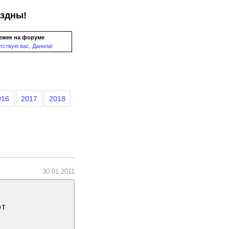
ездны!
ежее на форуме
тствую вас, Данила!
016
2017
2018
30.01.2011
ют