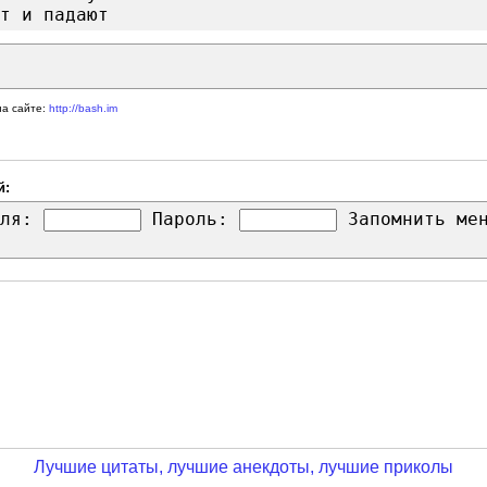
т и падают
на сайте:
http://bash.im
й:
ля:
Пароль:
Запомнить м
Лучшие цитаты, лучшие анекдоты, лучшие приколы