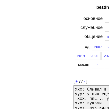
bezdn
основное
служебное
общение
год
2007
2019
2020
20
месяц
1
[
+
77
-
]
xxx: Слышал в 
ууу: у них еще
￼ххх: ппц... у
ххх: луками
ууу: ￼лук кида