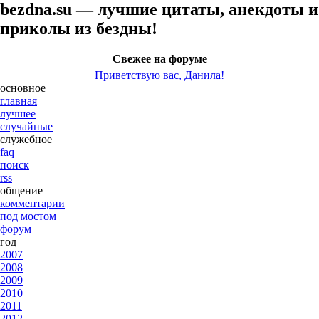
bezdna.su — лучшие цитаты, анекдоты и
приколы из бездны!
Свежее на форуме
Приветствую вас, Данила!
основное
главная
лучшее
случайные
служебное
faq
поиск
rss
общение
комментарии
под мостом
форум
год
2007
2008
2009
2010
2011
2012